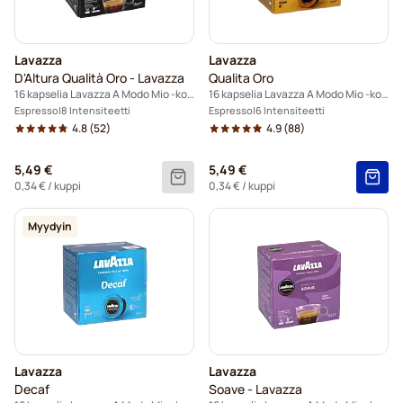
Lavazza
Lavazza
D'Altura Qualità Oro - Lavazza
Qualita Oro
16 kapselia Lavazza A Modo Mio -koneisiin
16 kapselia Lavazza A Modo Mio -koneisiin
Espresso
8 Intensiteetti
Espresso
6 Intensiteetti
4.8
(52)
4.9
(88)
5,49 €
5,49 €
0,34 €
/ kuppi
0,34 €
/ kuppi
Myydyin
Lavazza
Lavazza
Decaf
Soave - Lavazza