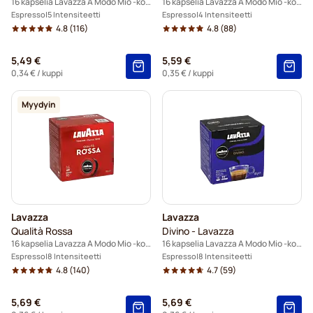
16 kapselia Lavazza A Modo Mio -koneisiin
16 kapselia Lavazza A Modo Mio -koneisiin
Espresso
5 Intensiteetti
Espresso
4 Intensiteetti
4.8
(116)
4.8
(88)
5,49 €
5,59 €
0,34 €
/ kuppi
0,35 €
/ kuppi
Myydyin
Lavazza
Lavazza
Qualità Rossa
Divino - Lavazza
16 kapselia Lavazza A Modo Mio -koneisiin
16 kapselia Lavazza A Modo Mio -koneisiin
Espresso
8 Intensiteetti
Espresso
8 Intensiteetti
4.8
(140)
4.7
(59)
5,69 €
5,69 €