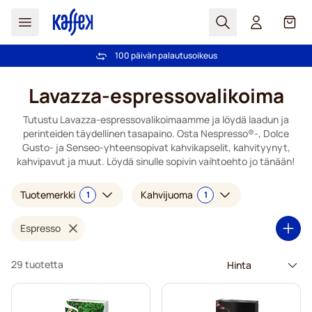
Haku
Kori
Yli 2 000 000 asiakkaan luottamus
Ilmainen toimitus yli 49,00€ tilauksille
100 päivän palautusoikeus
Hintatakuu!
Skip to Content
Lavazza-espressovalikoima
Tutustu Lavazza-espressovalikoimaamme ja löydä laadun ja
perinteiden täydellinen tasapaino. Osta Nespresso®-, Dolce
Gusto- ja Senseo-yhteensopivat kahvikapselit, kahvityynyt,
kahvipavut ja muut. Löydä sinulle sopivin vaihtoehto jo tänään!
Tuotemerkki
Kahvijuoma
1
1
Espresso
29 tuotetta