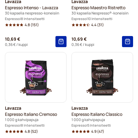
Lavazza
Lavazza
Espresso Intenso - Lavazza
Espresso Maestro Ristretto
30 kapselia nespresso-koneisiin
30 kapselia Nespresso®-koneisiin
Espresso
8 Intensiteetti
Espresso
10 Intensiteetti
4.8
(151)
4.4
(31)
10,69 €
10,69 €
0,36 €
/ kuppi
0,36 €
/ kuppi
Lavazza
Lavazza
Espresso Italiano Cremoso
Espresso Italiano Classico
1 000 g kahvipapuja
1 000 g kahvipapuja
Espresso
8 Intensiteetti
Espresso
5 Intensiteetti
4.8
(52)
4.9
(47)