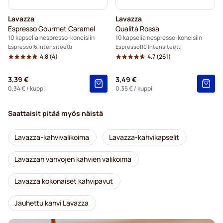
Lavazza
Lavazza
Espresso Gourmet Caramel
Qualità Rossa
10 kapselia nespresso-koneisiin
10 kapselia nespresso-koneisiin
Espresso
6 Intensiteetti
Espresso
10 Intensiteetti
4.8
(4)
4.7
(261)
3,39 €
3,49 €
0,34 €
/ kuppi
0,35 €
/ kuppi
Saattaisit pitää myös näistä
Lavazza-kahvivalikoima
Lavazza-kahvikapselit
Lavazzan vahvojen kahvien valikoima
Lavazza kokonaiset kahvipavut
Jauhettu kahvi Lavazza