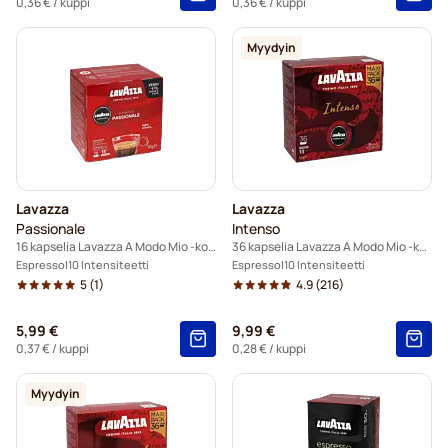
0,36 €
/ kuppi
0,36 €
/ kuppi
Myydyin
Lavazza
Lavazza
Passionale
Intenso
16 kapselia Lavazza A Modo Mio -koneisiin
36 kapselia Lavazza A Modo Mio -koneisiin
Espresso
10 Intensiteetti
Espresso
10 Intensiteetti
5
(1)
4.9
(216)
5,99 €
9,99 €
0,37 €
/ kuppi
0,28 €
/ kuppi
Myydyin