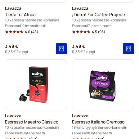
Lavazza
Lavazza
Tierra for Africa
¡Tierra! For Coffee Projects
10 kapselia nespresso-koneisiin
10 kapselia nespresso-koneisiin
Espresso
10 Intensiteetti
Espresso
7 Intensiteetti
4.6
(48)
4.5
(95)
3,49 €
3,49 €
0,35 €
/ kuppi
0,35 €
/ kuppi
Lavazza
Lavazza
Espresso Maestro Classico
Espresso Italiano Cremoso
10 kapselia nespresso-koneisiin
18 kahvityynyä Senseo-koneisiin
Espresso
9 Intensiteetti
Espresso
8 Intensiteetti