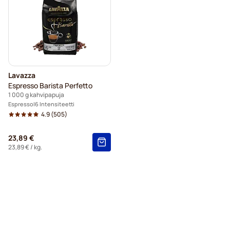
Lavazza
Espresso Barista Perfetto
1 000 g kahvipapuja
Espresso
6 Intensiteetti
4.9
(505)
23,89 €
23,89 €
/ kg.