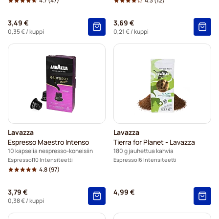
4.7
(47)
4.3
(12)
3,49 €
3,69 €
0,35 €
/ kuppi
0,21 €
/ kuppi
Lavazza
Lavazza
Espresso Maestro Intenso
Tierra for Planet - Lavazza
10 kapselia nespresso-koneisiin
180 g jauhettua kahvia
Espresso
10 Intensiteetti
Espresso
6 Intensiteetti
4.8
(97)
3,79 €
4,99 €
0,38 €
/ kuppi