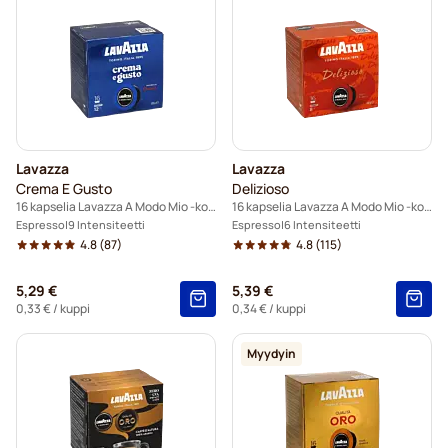
Lavazza
Lavazza
Crema E Gusto
Delizioso
16 kapselia Lavazza A Modo Mio -koneisiin
16 kapselia Lavazza A Modo Mio -koneisiin
Espresso
9 Intensiteetti
Espresso
6 Intensiteetti
4.8
(87)
4.8
(115)
5,29 €
5,39 €
0,33 €
/ kuppi
0,34 €
/ kuppi
Myydyin