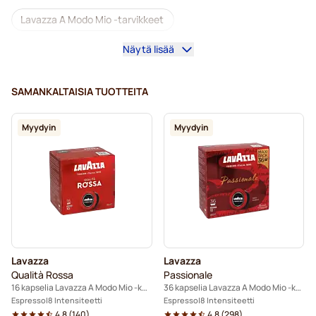
Lavazza A Modo Mio -tarvikkeet
Näytä lisää
Lavazza-kahvikapselit Lavazza A Modo Mio -koneisiin
Kofeiinittomat kahvit Lavazza A Modo Mio -koneisiin
SAMANKALTAISIA TUOTTEITA
Kalkinpoisto ja huolto Lavazza A Modo Mio-kahvinkeittimeen
Myydyin
Myydyin
Caffè Borbone Lavazza A Modo Mio -koneisiin
Dolce Vita -kapselit Lavazza A Modo Mio -koneisiin
Gimoka-kapselit Lavazza A Modo Mio -koneisiin
Kapselit Lavazza A Modo Mio® -koneisiin
Lavazza
Lavazza
Qualità Rossa
Passionale
16 kapselia Lavazza A Modo Mio -koneisiin
36 kapselia Lavazza A Modo Mio -koneisiin
Espresso
8 Intensiteetti
Espresso
8 Intensiteetti
4.8
(
140
)
4.8
(
298
)