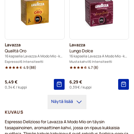
Lavazza
Lavazza
Qualità Oro
Lungo Dolce
16 kapselia Lavazza A Modo Mio -koneisiin
16 kapselia Lavazza A Modo Mio -koneisiin
Espresso
6 Intensiteetti
Musta kahvi
6 Intensiteetti
4.9
(
88
)
4.7
(
8
)
5,49 €
6,29 €
0,34 €
/ kuppi
0,39 €
/ kuppi
Näytä lisää
KUVAUS
Espresso Delizioso for Lavazza A Modo Mio on täysin
tasapainoinen, aromaattinen kahvi, jossa on ripaus kukkaisia
nuotteja. Tämän kahvin kahvipavut ovat sekoitus Arabica-papuja