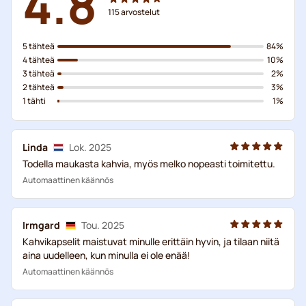
4.8
115
arvostelut
5 tähteä
84%
4 tähteä
10%
3 tähteä
2%
2 tähteä
3%
1 tähti
1%
Linda
Lok. 2025
Todella maukasta kahvia, myös melko nopeasti toimitettu.
Automaattinen käännös
Irmgard
Tou. 2025
Kahvikapselit maistuvat minulle erittäin hyvin, ja tilaan niitä
aina uudelleen, kun minulla ei ole enää!
Automaattinen käännös