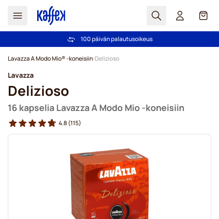
Haku
Kori
100 päivän palautusoikeus
Ilmainen toimitus yli 49,00€ tilauksille
Skip to Content
Lavazza A Modo Mio® -koneisiin
Delizioso
Lavazza
Delizioso
16 kapselia Lavazza A Modo Mio -koneisiin
4.8
(115)