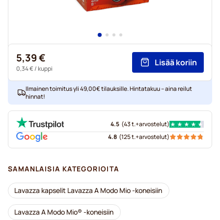
5,39 €
Lisää koriin
0,34 €
/ kuppi
Ilmainen toimitus yli 49,00€ tilauksille. Hintatakuu – aina reilut
hinnat!
4.5
(
43 t.+
arvostelut
)
4.8
(
125 t.+
arvostelut
)
SAMANLAISIA KATEGORIOITA
Lavazza kapselit Lavazza A Modo Mio -koneisiin
Lavazza A Modo Mio® -koneisiin