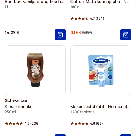
Bourbon-vaniljasiirappi Madagaskar Plus
Coffee-Mate kermajauhe - Nestlé®
1 l
180 g
4.7
(194)
14,29 €
Erikoishinta
3,19 €
3,39 €
Regular Price
Schwartau
Kinuskikastike
Makeutustabletit - Hermesetas
250 ml
1 400 tablettia
4.9
(206)
4.9
(69)