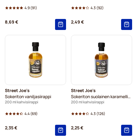
4.9
(91)
4.3
(92)
8,69 €
2,49 €
Street Joe's
Street Joe's
Sokeriton vaniljasiirappi
Sokeriton suolainen karamellisiirappi
200 ml kahvisiirappi
200 ml kahvisiirappi
4.4
(69)
4.3
(126)
2,35 €
2,25 €