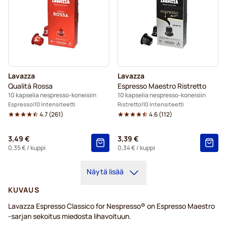
Lavazza
Lavazza
Qualità Rossa
Espresso Maestro Ristretto
10 kapselia nespresso-koneisiin
10 kapselia nespresso-koneisiin
Espresso
10 Intensiteetti
Ristretto
10 Intensiteetti
4.7
(
261
)
4.6
(
112
)
3,49 €
3,39 €
0,35 €
/ kuppi
0,34 €
/ kuppi
Näytä lisää
KUVAUS
Lavazza Espresso Classico for Nespresso® on Espresso Maestro
-sarjan sekoitus miedosta lihavoituun.