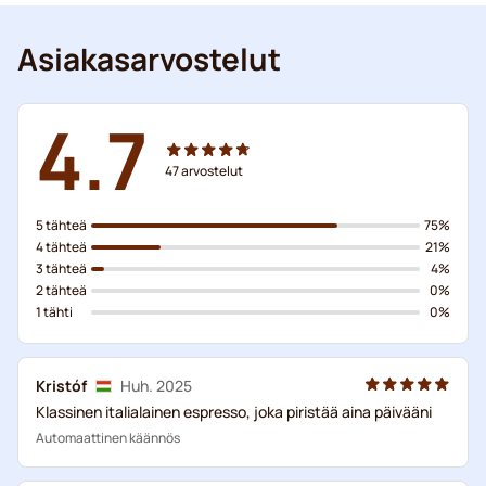
Asiakasarvostelut
4.7
47
arvostelut
5 tähteä
75%
4 tähteä
21%
3 tähteä
4%
2 tähteä
0%
1 tähti
0%
Kristóf
Huh. 2025
Klassinen italialainen espresso, joka piristää aina päivääni
Automaattinen käännös