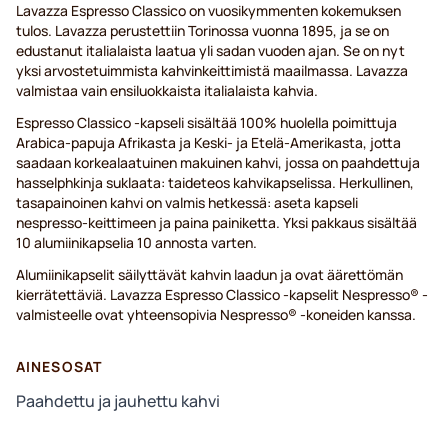
Lavazza Espresso Classico on vuosikymmenten kokemuksen
tulos. Lavazza perustettiin Torinossa vuonna 1895, ja se on
edustanut italialaista laatua yli sadan vuoden ajan. Se on nyt
yksi arvostetuimmista kahvinkeittimistä maailmassa. Lavazza
valmistaa vain ensiluokkaista italialaista kahvia.
Espresso Classico -kapseli sisältää 100% huolella poimittuja
Arabica-papuja Afrikasta ja Keski- ja Etelä-Amerikasta, jotta
saadaan korkealaatuinen makuinen kahvi, jossa on paahdettuja
hasselphkinja suklaata: taideteos kahvikapselissa. Herkullinen,
tasapainoinen kahvi on valmis hetkessä: aseta kapseli
nespresso-keittimeen ja paina painiketta. Yksi pakkaus sisältää
10 alumiinikapselia 10 annosta varten.
Alumiinikapselit säilyttävät kahvin laadun ja ovat äärettömän
kierrätettäviä. Lavazza Espresso Classico -kapselit Nespresso® -
valmisteelle ovat yhteensopivia Nespresso® -koneiden kanssa.
AINESOSAT
Paahdettu ja jauhettu kahvi