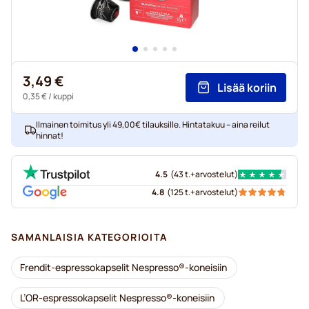
3,49 €
Lisää koriin
0,35 €
/ kuppi
Ilmainen toimitus yli 49,00€ tilauksille. Hintatakuu – aina reilut
hinnat!
4.5
(
43 t.+
arvostelut
)
4.8
(
125 t.+
arvostelut
)
SAMANLAISIA KATEGORIOITA
Frendit-espressokapselit Nespresso®-koneisiin
L’OR-espressokapselit Nespresso®-koneisiin