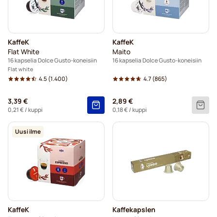
KaffeK
KaffeK
Flat White
Maito
16 kapselia Dolce Gusto-koneisiin
16 kapselia Dolce Gusto-koneisiin
Flat white
4.5
(1.400)
4.7
(865)
3,39 €
2,89 €
0,21 €
/ kuppi
0,18 €
/ kuppi
Uusi ilme
KaffeK
Kaffekapslen