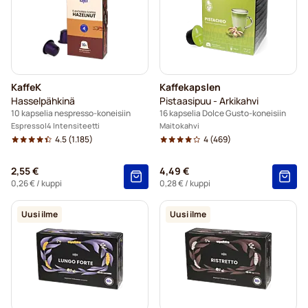
KaffeK
Kaffekapslen
Hasselpähkinä
Pistaasipuu - Arkikahvi
10 kapselia nespresso-koneisiin
16 kapselia Dolce Gusto-koneisiin
Espresso
4 Intensiteetti
Maitokahvi
4.5
(1.185)
4
(469)
2,55 €
4,49 €
0,26 €
/ kuppi
0,28 €
/ kuppi
Uusi ilme
Uusi ilme