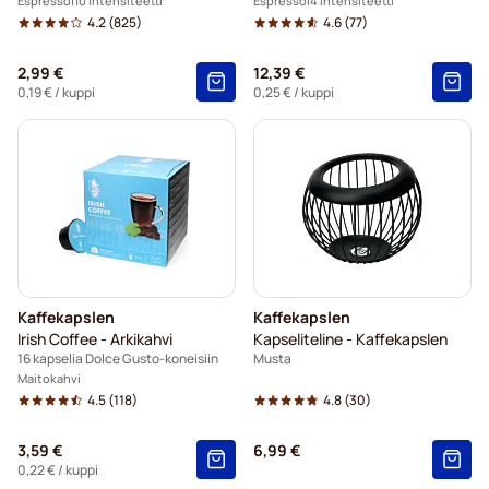
Espresso
10 Intensiteetti
Espresso
4 Intensiteetti
4.2
(825)
4.6
(77)
2,99 €
12,39 €
0,19 €
/ kuppi
0,25 €
/ kuppi
Kaffekapslen
Kaffekapslen
Irish Coffee - Arkikahvi
Kapseliteline - Kaffekapslen
16 kapselia Dolce Gusto-koneisiin
Musta
Maitokahvi
4.5
(118)
4.8
(30)
3,59 €
6,99 €
0,22 €
/ kuppi