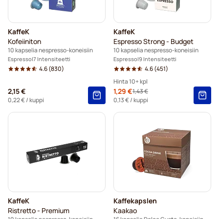
KaffeK
KaffeK
Kofeiiniton
Espresso Strong - Budget
10 kapselia nespresso-koneisiin
10 kapselia nespresso-koneisiin
Espresso
7 Intensiteetti
Espresso
9 Intensiteetti
4.6
(830)
4.6
(451)
Hinta 10+ kpl
2,15 €
Erikoishinta
1,29 €
1,43 €
Regular Price
10+
=
1,29 €
0,22 €
/ kuppi
0,13 €
/ kuppi
5+
=
1,35 €
1
=
1,43 €
KaffeK
Kaffekapslen
Ristretto - Premium
Kaakao