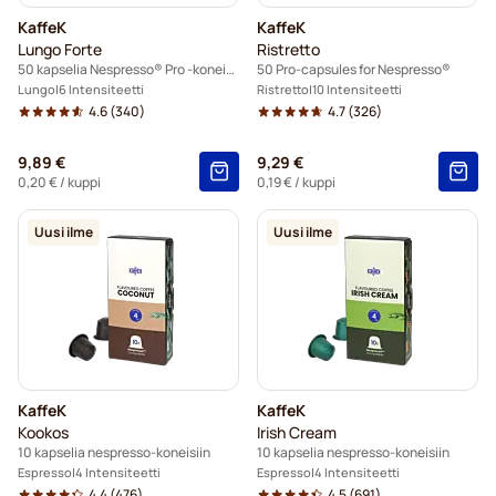
KaffeK
KaffeK
Lungo Forte
Ristretto
50 kapselia Nespresso® Pro -koneisiin
50 Pro-capsules for Nespresso®
Lungo
6 Intensiteetti
Ristretto
10 Intensiteetti
4.6
(340)
4.7
(326)
9,89 €
9,29 €
0,20 €
/ kuppi
0,19 €
/ kuppi
Uusi ilme
Uusi ilme
KaffeK
KaffeK
Kookos
Irish Cream
10 kapselia nespresso-koneisiin
10 kapselia nespresso-koneisiin
Espresso
4 Intensiteetti
Espresso
4 Intensiteetti
4.4
(476)
4.5
(691)