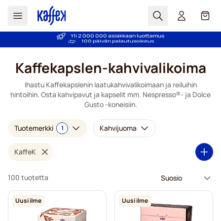
Haku
Kori
Yli 2 000 000 asiakkaan luottamus
Hintatakuu!
Skip to Content
Kaffekapslen-kahvivalikoima
Ihastu Kaffekapslenin laatukahvivalikoimaan ja reiluihin
hintoihin. Osta kahvipavut ja kapselit mm. Nespresso®- ja Dolce
Gusto -koneisiin.
Tuotemerkki
Kahvijuoma
1
KaffeK
100 tuotetta
Uusi ilme
Uusi ilme