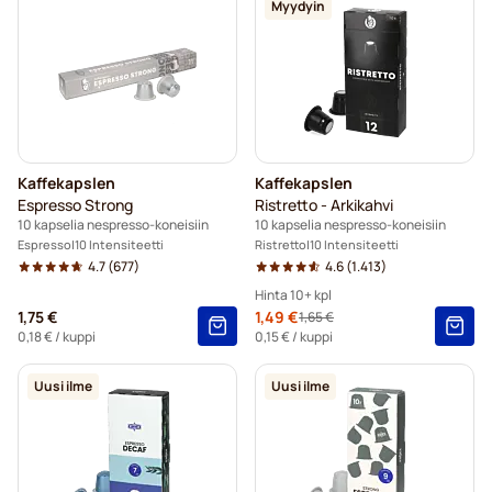
Myydyin
Kaffekapslen
Kaffekapslen
Espresso Strong
Ristretto - Arkikahvi
10 kapselia nespresso-koneisiin
10 kapselia nespresso-koneisiin
Espresso
10 Intensiteetti
Ristretto
10 Intensiteetti
4.7
(677)
4.6
(1.413)
Hinta 10+ kpl
1,75 €
Erikoishinta
1,49 €
1,65 €
Regular Price
10+
=
1,49 €
0,18 €
/ kuppi
0,15 €
/ kuppi
5+
=
1,56 €
Uusi ilme
Uusi ilme
1
=
1,65 €