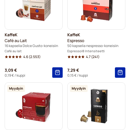
KaffeK
KaffeK
Café au Lait
Espresso
16 kapselia Dolce Gusto-koneisiin
50 kapselia nespresso-koneisiin
Café au lait
Espresso
8 Intensiteetti
4.6
(2.553)
4.7
(241)
3,09 €
7,29 €
0,19 €
/ kuppi
0,15 €
/ kuppi
Myydyin
Myydyin