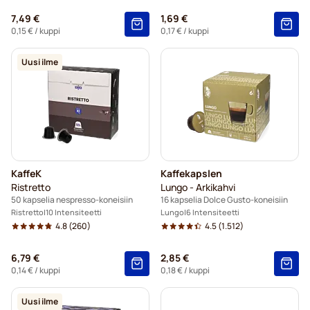
7,49 €
1,69 €
0,15 €
/ kuppi
0,17 €
/ kuppi
Uusi ilme
KaffeK
Kaffekapslen
Ristretto
Lungo - Arkikahvi
50 kapselia nespresso-koneisiin
16 kapselia Dolce Gusto-koneisiin
Ristretto
10 Intensiteetti
Lungo
6 Intensiteetti
4.8
(260)
4.5
(1.512)
6,79 €
2,85 €
0,14 €
/ kuppi
0,18 €
/ kuppi
Uusi ilme