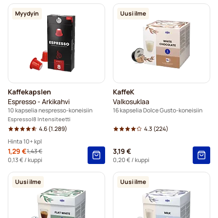
Myydyin
Uusi ilme
Kaffekapslen
KaffeK
Espresso - Arkikahvi
Valkosuklaa
10 kapselia nespresso-koneisiin
16 kapselia Dolce Gusto-koneisiin
Espresso
8 Intensiteetti
4.6
(1.289)
4.3
(224)
Hinta 10+ kpl
Erikoishinta
1,29 €
3,19 €
1,43 €
Regular Price
10+
=
1,29 €
0,13 €
/ kuppi
0,20 €
/ kuppi
5+
=
1,35 €
Uusi ilme
Uusi ilme
1
=
1,43 €