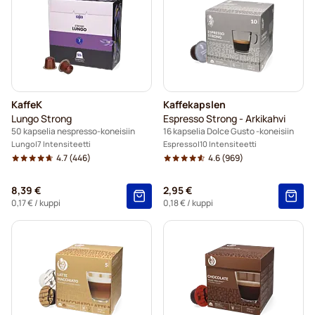
KaffeK
Kaffekapslen
Lungo Strong
Espresso Strong - Arkikahvi
50 kapselia nespresso-koneisiin
16 kapselia Dolce Gusto -koneisiin
Lungo
7 Intensiteetti
Espresso
10 Intensiteetti
4.7
(446)
4.6
(969)
8,39 €
2,95 €
0,17 €
/ kuppi
0,18 €
/ kuppi