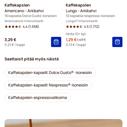
Kaffekapslen
Kaffekapslen
Americano - Arkikahvi
Lungo - Arkikahvi
16 kapselia Dolce Gusto-koneisiin
10 kapselia nespresso-koneisiin
Americano
4 Intensiteetti
Lungo
7 Intensiteetti
4.4
(1.558)
4.5
(1.712)
Hinta 10+ kpl
3,29 €
Erikoishinta
1,29 €
1,43 €
Regular Price
10+
=
1,29 €
0,21 €
/ kuppi
0,13 €
/ kuppi
5+
=
1,35 €
Saattaisit pitää myös näistä
1
=
1,43 €
Kaffekapslen-kapselit Dolce Gusto® -koneisiin
Kaffekapslen-kapselit Nespresso®-koneisiin
Kaffekapslen-espressovalikoima