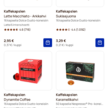
Kaffekapslen
Kaffekapslen
Latte Macchiato - Arkikahvi
Suklaajuoma
16 kapselia Dolce Gusto-koneisiin
16 kapselia Dolce Gusto-koneisiin
Latte
5 Intensiteetti
4.6
(716)
4.4
(1.092)
2,95 €
3,29 €
0,37 €
/ kuppi
0,21 €
/ kuppi
Kaffekapslen
Kaffekapslen
Dynamite Coffee
Karamellikahvi
16 kapselia Dolce Gusto-koneisiin
50 kapselia Nespresso® Pro -koneisiin