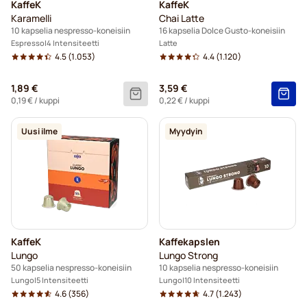
KaffeK
KaffeK
Karamelli
Chai Latte
10 kapselia nespresso-koneisiin
16 kapselia Dolce Gusto-koneisiin
Espresso
4 Intensiteetti
Latte
4.5
(1.053)
4.4
(1.120)
1,89 €
3,59 €
0,19 €
/ kuppi
0,22 €
/ kuppi
Uusi ilme
Myydyin
KaffeK
Kaffekapslen
Lungo
Lungo Strong
50 kapselia nespresso-koneisiin
10 kapselia nespresso-koneisiin
Lungo
5 Intensiteetti
Lungo
10 Intensiteetti
4.6
(356)
4.7
(1.243)