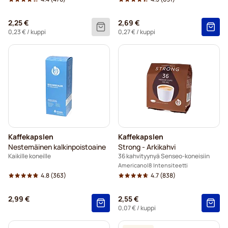
2,25 €
2,69 €
0,23 €
/ kuppi
0,27 €
/ kuppi
Kaffekapslen
Kaffekapslen
Nestemäinen kalkinpoistoaine
Strong - Arkikahvi
Kaikille koneille
36 kahvityynyä Senseo-koneisiin
Americano
8 Intensiteetti
4.8
(363)
4.7
(838)
2,99 €
2,55 €
0,07 €
/ kuppi