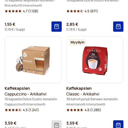
10 kapselia nespresso-koneisiin
16 kapselia Dolce Gusto-koneisiin
Ristretto
10 Intensiteetti
4.7
(1.128)
4.5
(671)
1,55 €
2,85 €
0,16 €
/ kuppi
0,18 €
/ kuppi
Myydyin
Kaffekapslen
Kaffekapslen
Cappuccino - Arkikahvi
Classic - Arkikahvi
16 kapselia Dolce Gusto-koneisiin
36 kahvityynyä Senseo-koneisiin
Cappuccino
5 Intensiteetti
Americano
6 Intensiteetti
4.5
(1.241)
4.6
(1.285)
3,59 €
3,59 €