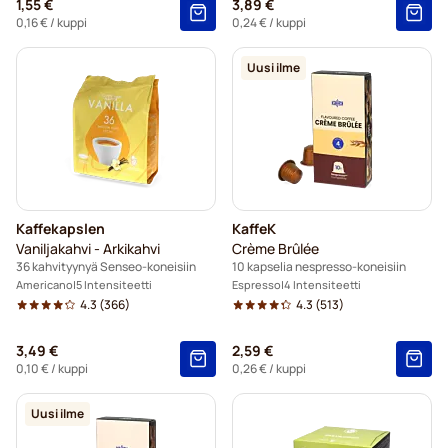
1,55 €
3,89 €
0,16 €
/ kuppi
0,24 €
/ kuppi
Uusi ilme
Kaffekapslen
KaffeK
Vaniljakahvi - Arkikahvi
Crème Brûlée
36 kahvityynyä Senseo-koneisiin
10 kapselia nespresso-koneisiin
Americano
5 Intensiteetti
Espresso
4 Intensiteetti
4.3
(366)
4.3
(513)
3,49 €
2,59 €
0,10 €
/ kuppi
0,26 €
/ kuppi
Uusi ilme