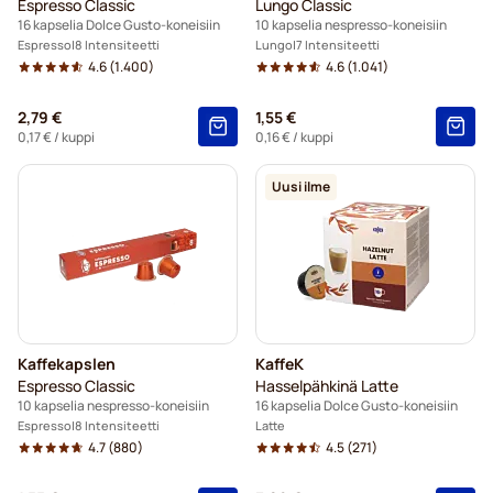
Espresso Classic
Lungo Classic
16 kapselia Dolce Gusto-koneisiin
10 kapselia nespresso-koneisiin
Espresso
8 Intensiteetti
Lungo
7 Intensiteetti
4.6
(1.400)
4.6
(1.041)
2,79 €
1,55 €
0,17 €
/ kuppi
0,16 €
/ kuppi
Uusi ilme
Kaffekapslen
KaffeK
Espresso Classic
Hasselpähkinä Latte
10 kapselia nespresso-koneisiin
16 kapselia Dolce Gusto-koneisiin
Espresso
8 Intensiteetti
Latte
4.7
(880)
4.5
(271)