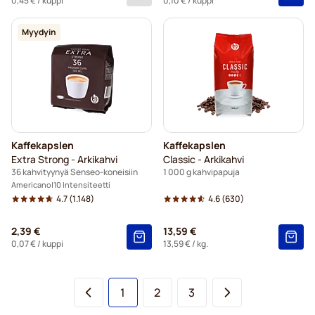
0,45 €
/ kuppi
0,10 €
/ kuppi
Myydyin
Kaffekapslen
Kaffekapslen
Extra Strong - Arkikahvi
Classic - Arkikahvi
36 kahvityynyä Senseo-koneisiin
1 000 g kahvipapuja
Americano
10 Intensiteetti
4.7
(1.148)
4.6
(630)
2,39 €
13,59 €
0,07 €
/ kuppi
13,59 €
/ kg.
You're currently reading page
Sivu
Sivu
1
2
3