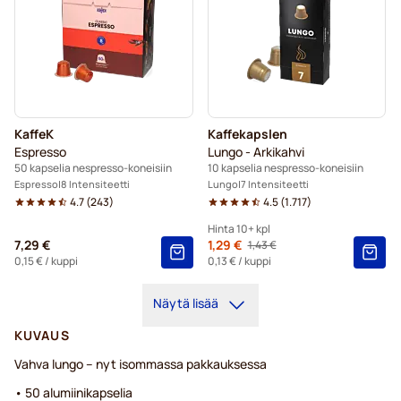
KaffeK
Kaffekapslen
Espresso
Lungo - Arkikahvi
50 kapselia nespresso-koneisiin
10 kapselia nespresso-koneisiin
Espresso
8 Intensiteetti
Lungo
7 Intensiteetti
4.7
(
243
)
4.5
(
1.717
)
Hinta 10+ kpl
7,29 €
Alkaen
1,29 €
1,43 €
Regular Price
10+
=
1,29 €
0,15 €
/ kuppi
0,13 €
/ kuppi
5+
=
1,35 €
Näytä lisää
1
=
1,43 €
KUVAUS
Vahva lungo – nyt isommassa pakkauksessa
• 50 alumiinikapselia