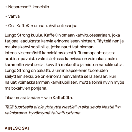
• Nespresso®-koneisiin
• Vahva
• Osa KaffeK:n omaa kahvituotesarjaa
Lungo Strong kuuluu KaffeK:n omaan kahvituotesarjaan, joka
tarjoaa laadukasta kahvia erinomaiseen hintaan. Täyteläinen ja
maukas kahvi sopii niille, jotka nauttivat hieman
intensiivisemmästä kahvielämyksestä. Tummapaahtoisista
arabica-pavuista valmistetussa kahvissa on voimakas maku,
karamellin vivahteita, kevyttä makeutta ja mietoa hapokkuutta.
Lungo Strong on pakattu alumiinikapseleihin tuoreuden
säilyttämiseksi. Se on erinomainen valinta sellaisenaan, kun
haluat voimakkaamman kahvikupillisen, mutta toimii hyvin myös
maitokahvien pohjana.
Tilaa omasi tänään – vain KaffeK:lta.
Tällä tuotteella ei ole yhteyttä Nestlé®:n eikä se ole Nestlé®:n
valmistama, hyväksymä tai valtuuttama.
AINESOSAT