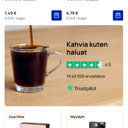
Caffè Borbone Nespresso®-koneisiin
7,49 €
6,79 €
Kapselit Nespresso®-koneisiin
0,15 €
/ kuppi
0,14 €
/ kuppi
Merrild-kahvikapselit Nespresso®-koneisiin
Gevalia-kahvikapselit Nespresso®-koneisiin
Belmio-kahvikapselit Nespresso®-koneisiin
Friele-kahvikapselit Nespresso®-koneisiin
Garibaldi-kahvikapselit Nespresso®-koneisiin
Uusi ilme
Myydyin