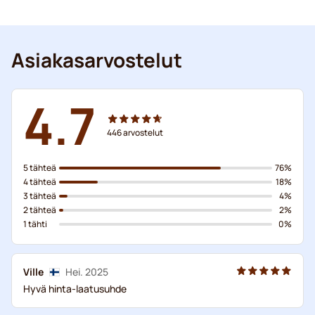
Asiakasarvostelut
4.7
446
arvostelut
5 tähteä
76%
4 tähteä
18%
3 tähteä
4%
2 tähteä
2%
1 tähti
0%
Ville
Hei. 2025
Hyvä hinta-laatusuhde