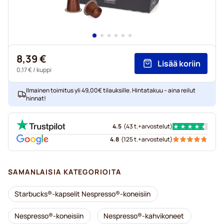
8,39 €
Lisää koriin
0,17 €
/ kuppi
Ilmainen toimitus yli 49,00€ tilauksille. Hintatakuu – aina reilut
hinnat!
4.5
(
43 t.+
arvostelut
)
4.8
(
125 t.+
arvostelut
)
SAMANLAISIA KATEGORIOITA
Starbucks®-kapselit Nespresso®-koneisiin
Nespresso®-koneisiin
Nespresso®-kahvikoneet