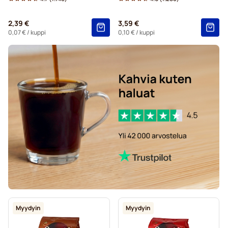
Gimoka-kahvityynyt Senseo-koneisiin
2,39 €
3,59 €
Tyynyt Senseo-koneisiin
Black Coffee for Senseo®
0,07 €
/ kuppi
0,10 €
/ kuppi
Kaffekapslen for Senseo®
Myydyin
Myydyin