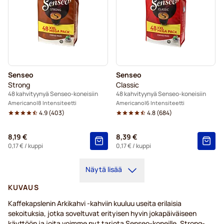
Senseo
Senseo
Strong
Classic
48 kahvityynyä Senseo-koneisiin
48 kahvityynyä Senseo-koneisiin
Americano
8 Intensiteetti
Americano
6 Intensiteetti
4.9
(
403
)
4.8
(
684
)
8,19 €
8,39 €
0,17 €
/ kuppi
0,17 €
/ kuppi
Näytä lisää
KUVAUS
Kaffekapslenin Arkikahvi -kahviin kuuluu useita erilaisia
sekoituksia, jotka soveltuvat erityisen hyvin jokapäiväiseen
käyttöön ja joita voimme nyt tarjota Senseo-koneille. Strong-