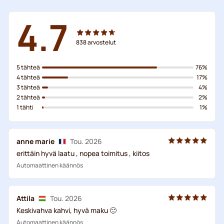
4.7
838
arvostelut
5 tähteä
76%
4 tähteä
17%
3 tähteä
4%
2 tähteä
2%
1 tähti
1%
anne marie
Tou. 2026
erittäin hyvä laatu , nopea toimitus , kiitos
Automaattinen käännös
Attila
Tou. 2026
Keskivahva kahvi, hyvä maku 🙂
Automaattinen käännös