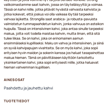
valikoimastamme saat kahvin, jossa on täyteläisyyttä ja voimaa.
Tässä on kahvi niille, jotka pitävät hyvästä vahvasta kahvista ja
jotka kokevat, että joskus voi olla vaikeaa löytää tarpeeksi
vahvaa lajiketta. Strongilla saat arabica- ja robusta-pavuista
valmistetun tummapaahdetun kahvin, jonka vahvuus on asteikon
huipulla. Tässä on intensiivinen kahvi, joka antaa sinulle tarpeeksi
makua, jotta voit todella maistaa kahvin, mutta ilman, että sitä
tulee liikaa. Se on kahvi, joka on erinomainen aamun
ensimmäiseksi kupilliseksi. Maku on vahva ja intensiivinen, ja siinä
on syviä kahvipapujen vivahteita. Se on myös kahvi, joka sopii
erityisen hyvin maidon ja sokerin kanssa jos haluat tasapainottaa
makua hieman. Tämä on päivittäiseen käyttöön tarkoitettu
yksinkertainen kahvi, joka sopii erityisesti niille, jotka haluavat
hieman vahvemman kupillisen.
AINESOSAT
Paahdettu ja jauhettu kahvi
TUOTETIEDOT