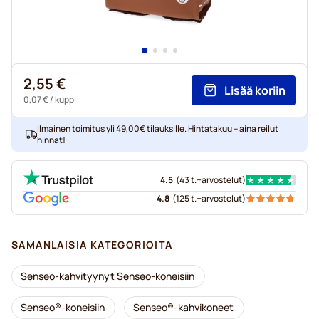
2,55 €
Lisää koriin
0,07 €
/ kuppi
Ilmainen toimitus yli 49,00€ tilauksille. Hintatakuu – aina reilut
hinnat!
4.5
(
43 t.+
arvostelut
)
4.8
(
125 t.+
arvostelut
)
SAMANLAISIA KATEGORIOITA
Senseo-kahvityynyt Senseo-koneisiin
Senseo®-koneisiin
Senseo®-kahvikoneet