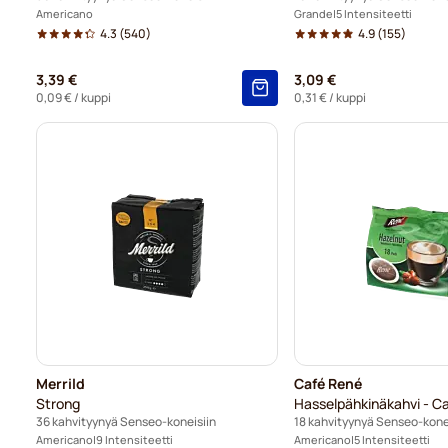
Americano
Grande
5 Intensiteetti
4.3
(540)
4.9
(155)
3,39 €
3,09 €
0,09 €
/ kuppi
0,31 €
/ kuppi
Merrild
Café René
Strong
Hasselpähkinäkahvi - C
36 kahvityynyä Senseo-koneisiin
18 kahvityynyä Senseo-kone
Americano
9 Intensiteetti
Americano
5 Intensiteetti