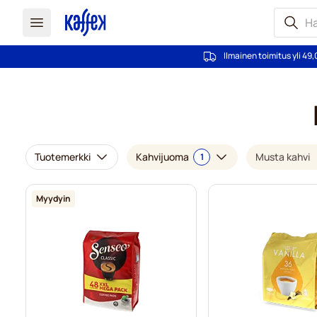
Ilmainen toimitus yli 49,
Skip to Content
Tuotemerkki
Kahvijuoma
Musta kahvi
1
Myydyin