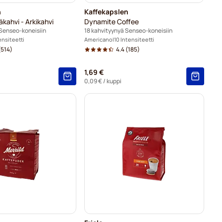
n
Kaffekapslen
kahvi - Arkikahvi
Dynamite Coffee
Senseo-koneisiin
18 kahvityynyä Senseo-koneisiin
ensiteetti
Americano
10 Intensiteetti
514)
4.4
(185)
1,69 €
0,09 €
/ kuppi