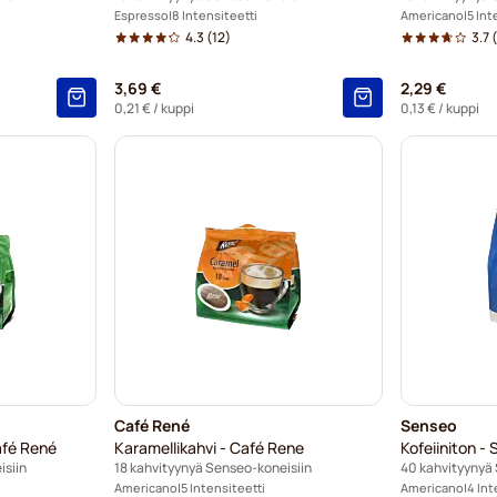
Espresso
8 Intensiteetti
Americano
5 Int
4.3
(12)
3.7
(
3,69 €
2,29 €
0,21 €
/ kuppi
0,13 €
/ kuppi
Café René
Senseo
afé René
Karamellikahvi - Café Rene
Kofeiiniton -
isiin
18 kahvityynyä Senseo-koneisiin
40 kahvityynyä
Americano
5 Intensiteetti
Americano
4 Int