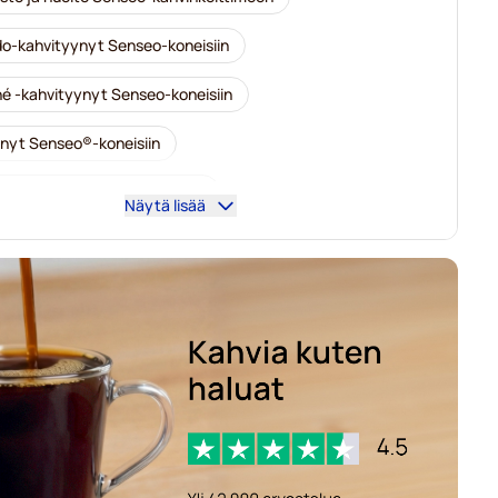
o-kahvityynyt Senseo-koneisiin
é -kahvityynyt Senseo-koneisiin
nyt Senseo®-koneisiin
kahvityynyt Senseo-koneisiin
Näytä lisää
ahvityynyt Senseo-koneisiin
-kahvityynyt Senseo-koneisiin
ahvityynyt Senseo-koneisiin
enseo-koneisiin
Kaffekapslen for Senseo®
ahvityynyt Senseo-koneisiin