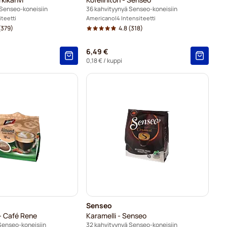
 Senseo-koneisiin
36 kahvityynyä Senseo-koneisiin
iteetti
Americano
4 Intensiteetti
(379)
4.8
(318)
6,49 €
0,18 €
/ kuppi
Senseo
- Café Rene
Karamelli - Senseo
Senseo-koneisiin
32 kahvityynyä Senseo-koneisiin