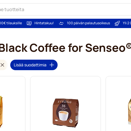
00€ tilauksille
Hintatakuu!
100 päivän palautusoikeus
Yli 
Black Coffee for Senseo
Lisää suodattimia