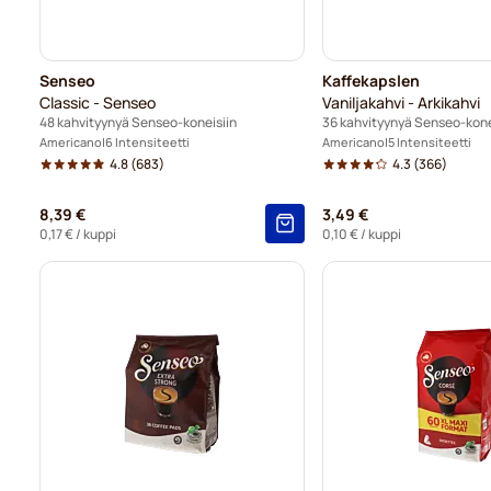
Senseo
Kaffekapslen
Classic - Senseo
Vaniljakahvi - Arkikahvi
48 kahvityynyä Senseo-koneisiin
36 kahvityynyä Senseo-kone
Americano
6 Intensiteetti
Americano
5 Intensiteetti
4.8
(683)
4.3
(366)
8,39 €
3,49 €
0,17 €
/ kuppi
0,10 €
/ kuppi