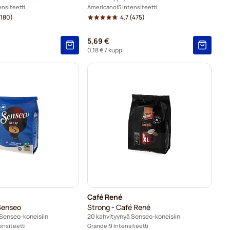
ensiteetti
Americano
5 Intensiteetti
180)
4.7
(475)
5,69 €
0,18 €
/ kuppi
Café René
 Senseo
Strong - Café René
 Senseo-koneisiin
20 kahvityynyä Senseo-koneisiin
ensiteetti
Grande
9 Intensiteetti