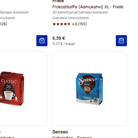
Friele
Frokostkaffe (Aamukahvi) XL - Friele
Senseo-koneisiin
20 kahvityynyä Senseo-koneisiin
ensiteetti
Grande
4 Intensiteetti
126)
4.6
(155)
5,39 €
0,27 €
/ kuppi
n
Senseo
rkikahvi
Kofeiiniton - Senseo