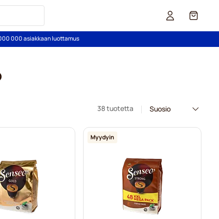
Kori
2 000 000 asiakkaan luottamus
®
38 tuotetta
Myydyin