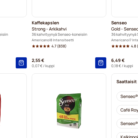
Kaffekapslen
Senseo
Strong - Arkikahvi
Gold - Sense
isiin
36 kahvityynyä Senseo-koneisiin
36 kahvityynyä 
Americano
8 Intensiteetti
Americano
7 Int
4.7
(838)
4.8
2,55 €
6,49 €
0,07 €
/ kuppi
0,18 €
/ kuppi
Saattaisit
Senseo®-
Café Roy
Senseo®-
Kalkinpo