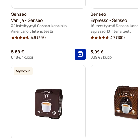
Senseo
Senseo
Vanlija - Senseo
Espresso - Senseo
32 kahvityynyä Senseo-koneisiin
16 kahvityynyä Senseo-kone
Americano
5 Intensiteetti
Espresso
10 Intensiteetti
4.6
(297)
4.7
(180)
5,69 €
3,09 €
0,18 €
/ kuppi
0,19 €
/ kuppi
Myydyin