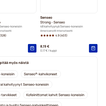
Senseo
o
Strong - Senseo
Senseo-koneisiin
48 kahvityynyä Senseo-koneisiin
ensiteetti
Americano
8 Intensiteetti
(328)
4.9
(403)
8,19 €
0,17 €
/ kuppi
 pitää myös näistä
koneisiin
Senseo®-kahvikoneet
al kahvityynyt Senseo-koneisiin
tarvikkeet
Kofeiinittomat kahvit Senseo-koneisiin
isto ja huolto Senseo-kahvinkeittimeen