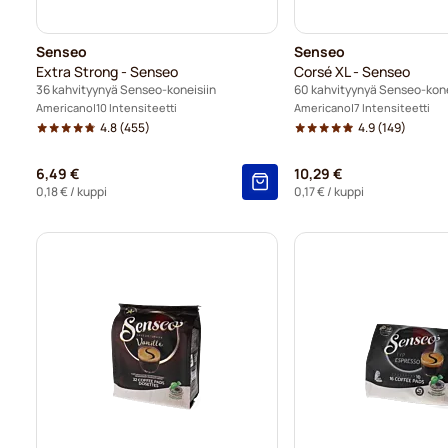
Senseo
Senseo
Extra Strong - Senseo
Corsé XL - Senseo
36 kahvityynyä Senseo-koneisiin
60 kahvityynyä Senseo-kone
Americano
10 Intensiteetti
Americano
7 Intensiteetti
4.8
(455)
4.9
(149)
6,49 €
10,29 €
0,18 €
/ kuppi
0,17 €
/ kuppi