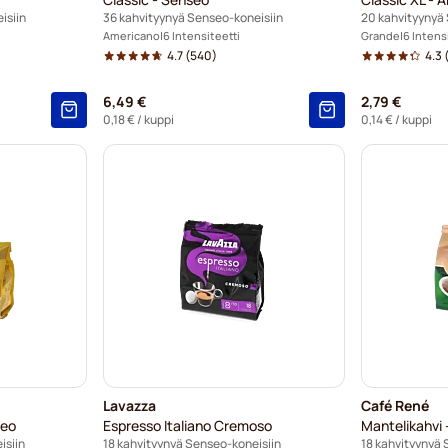
isiin
36 kahvityynyä Senseo-koneisiin
20 kahvityynyä
Americano
6 Intensiteetti
Grande
6 Intens
4.7
(540)
4.3
6,49 €
2,79 €
0,18 €
/ kuppi
0,14 €
/ kuppi
Lavazza
Café René
seo
Espresso Italiano Cremoso
Mantelikahvi 
isiin
18 kahvityynyä Senseo-koneisiin
18 kahvityynyä 