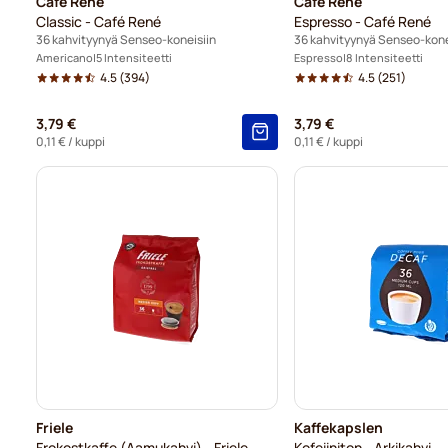
Café René
Café René
Classic - Café René
Espresso - Café René
36 kahvityynyä Senseo-koneisiin
36 kahvityynyä Senseo-kone
Americano
5 Intensiteetti
Espresso
8 Intensiteetti
4.5
(394)
4.5
(251)
3,79 €
3,79 €
0,11 €
/ kuppi
0,11 €
/ kuppi
Friele
Kaffekapslen
Frokostkaffe (Aamukahvi) - Friele
Kofeiiniton - Arkikahvi