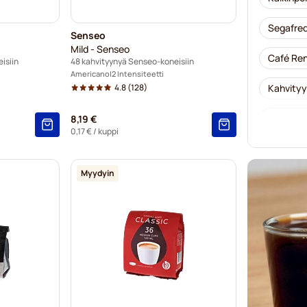
Segafred
Senseo
Mild - Senseo
Café Ren
isiin
48 kahvityynyä Senseo-koneisiin
Americano
2 Intensiteetti
4.8
(128)
Kahvityy
Merrild-
8,19 €
0,17 €
/ kuppi
Friele-k
Myydyin
Marcilla
Gimoka-k
Tyynyt S
Senseo-k