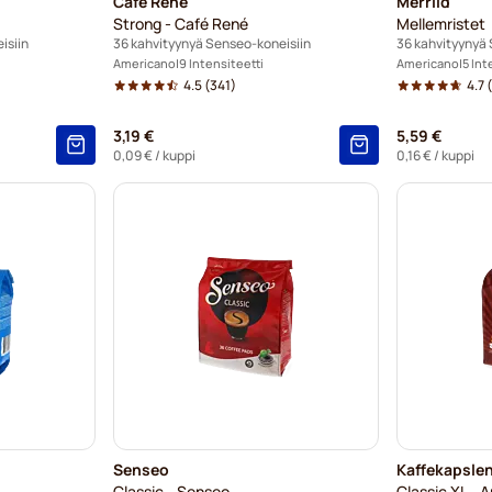
Café René
Merrild
Strong - Café René
Mellemristet
isiin
36 kahvityynyä Senseo-koneisiin
36 kahvityynyä 
Americano
9 Intensiteetti
Americano
5 Int
4.5
(341)
4.7
(
3,19 €
5,59 €
0,09 €
/ kuppi
0,16 €
/ kuppi
Senseo
Kaffekapsle
Classic - Senseo
Classic XL - A