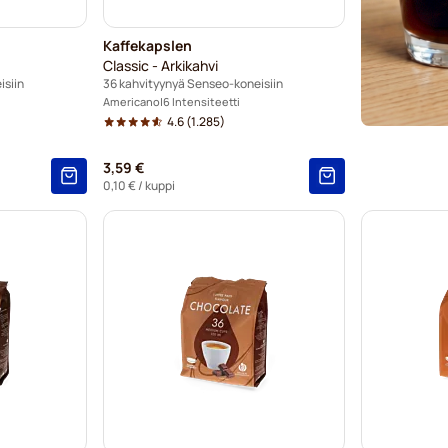
Kaffekapslen
Classic - Arkikahvi
isiin
36 kahvityynyä Senseo-koneisiin
Americano
6 Intensiteetti
4.6
(1.285)
3,59 €
0,10 €
/ kuppi