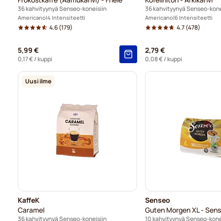
36 kahvityynyä Senseo-koneisiin
36 kahvityynyä Senseo-kone
Americano
4 Intensiteetti
Americano
6 Intensiteetti
4.6
(179)
4.7
(478)
5,99 €
2,79 €
0,17 €
/ kuppi
0,08 €
/ kuppi
Uusi ilme
KaffeK
Senseo
Caramel
Guten Morgen XL - Sen
36 kahvityynyä Senseo-koneisiin
10 kahvityynyä Senseo-kone