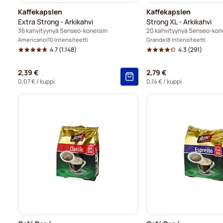
Kaffekapslen
Kaffekapslen
Extra Strong - Arkikahvi
Strong XL - Arkikahvi
36 kahvityynyä Senseo-koneisiin
20 kahvityynyä Senseo-kone
Americano
10 Intensiteetti
Grande
8 Intensiteetti
4.7
(1.148)
4.3
(291)
2,39 €
2,79 €
0,07 €
/ kuppi
0,14 €
/ kuppi