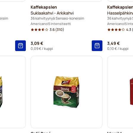
Kaffekapslen
Kaffekapsle
Suklaakahvi - Arkikahvi
Hasselpähkinä
isiin
36 kahvityynyä Senseo-koneisiin
36 kahvityynyä 
Americano
5 Intensiteetti
Americano
5 Int
3.6
(310)
4.3
(
3,09 €
3,49 €
0,09 €
/ kuppi
0,10 €
/ kuppi