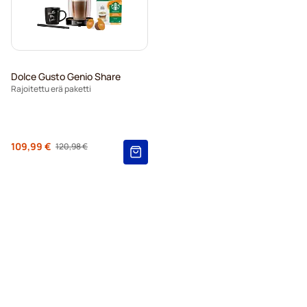
Dolce Gusto Genio Share
Rajoitettu erä paketti
Regular Price
109,99 €
120,98 €
Alkaen