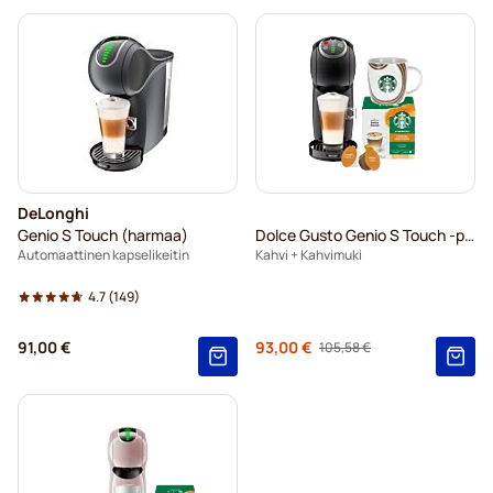
DeLonghi
Genio S Touch (harmaa)
Dolce Gusto Genio S Touch -paketti
Automaattinen kapselikeitin
Kahvi + Kahvimuki
4.7
(149)
Regular Price
91,00 €
93,00 €
105,58 €
Alkaen