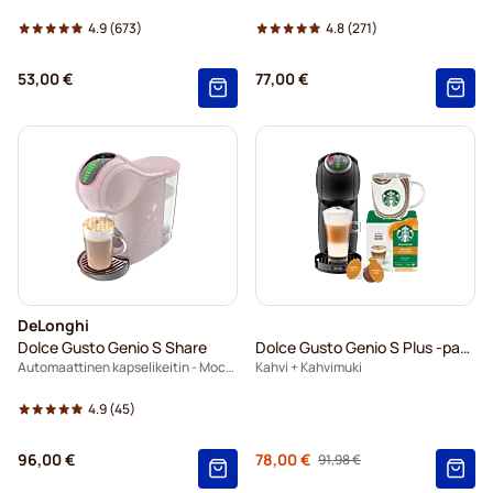
4.9
(673)
4.8
(271)
53,00 €
77,00 €
DeLonghi
Dolce Gusto Genio S Share
Dolce Gusto Genio S Plus -paketti
Automaattinen kapselikeitin - Mocha
Kahvi + Kahvimuki
4.9
(45)
Regular Price
96,00 €
78,00 €
91,98 €
Alkaen