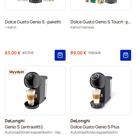
Dolce Gusto Genio S -paketti
Dolce Gusto Genio S Touch -paketti
+ kahvi
Kahvin kanssa
Regular Price
Regular Price
63,00 €
89,00 €
67,77 €
119,14 €
Alkaen
Alkaen
Myydyin
DeLonghi
DeLonghi
Genio S (antrasiitti)
Dolce Gusto Genio S Plus
Automaattinen kapselikeitin - Harmaa
Automaattinen kapselikeitin