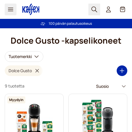
Haku
Kori
100 päivän palautusoikeus
Ilmainen toimitus yli 49,00€ tilauksille
Skip to Content
Dolce Gusto -kapselikoneet
Tuotemerkki
Dolce Gusto
9 tuotetta
Myydyin