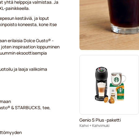
t yhtä helppoja valmistaa. Ja
XL-painikkeella.
nepesun kestäviä, ja loput
lkinpoisto koneesta, kone itse
aan erilaisia Dolce Gusto® -
, joten inspiraation loppuminen
ieluummin eksoottisempia
otoilu ja laaja valikoima
remaan
 Gusto® & STARBUCKS, tee,
Genio S Plus -paketti
Kahvi + Kahvimuki
ättömyyden