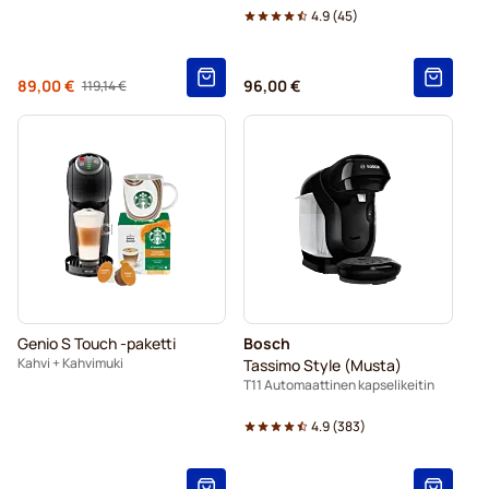
4.9
(
45
)
Alkaen
89,00 €
96,00 €
119,14 €
Regular Price
Genio S Touch -paketti
Bosch
Kahvi + Kahvimuki
Tassimo Style (Musta)
T11 Automaattinen kapselikeitin
4.9
(
383
)