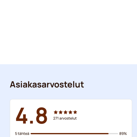
Asiakasarvostelut
4.8
271
arvostelut
5 tähteä
89%