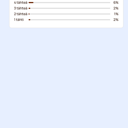
4 tähteä
6%
3 tähteä
2%
2 tähteä
1%
1 tähti
2%