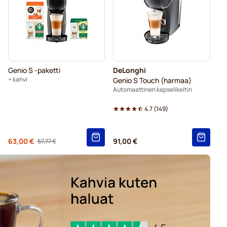
Nescafé® Dolce Gusto® -kapselit
usto -koneisiin
lce Gusto -koneisiin
Genio S -paketti
DeLonghi
Dolce Gusto -koneisiin
+ kahvi
Genio S Touch (harmaa)
Automaattinen kapselikeitin
t Dolce Gusto -koneisiin
4.7
(
149
)
Alkaen
63,00 €
91,00 €
67,77 €
Regular Price