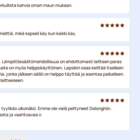
 herkullista kahvia oman maun mukaan.
iettiä, mikä kapseli käy kun kaikki käy.
ekäs. Lämpötilasäätömahdollisuus on ehdottomasti laitteen paras
Laite on myös helppokäyttöinen. Lapsikin osaa keittää itselleen
hvia, jonka jälkeen säiliö on helppo täyttää ja asentaa paikalleen.
 laitteeseen.
ja tyylikäs ulkonäkö. Emme ole vielä pettyneet Delonghiin.
ukasta ja vaahtoavaa☺️