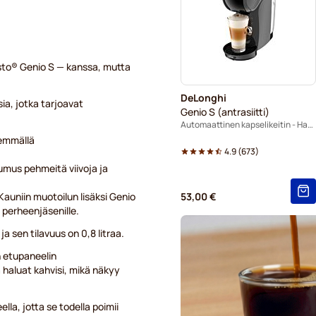
Dolce Gusto® -koneisiin
Starbucks®-kapselit Dolce G
usto® Genio S — kanssa, mutta
Senso Nocturno -kapselit Do
DeLonghi
sia, jotka tarjoavat
Kaffekapslen-kahvikapselit 
Genio S (antrasiitti)
Automaattinen kapselikeitin - Harmaa
Starbucksin® grande-kapseli
vemmällä
4.9
(
673
)
umus pehmeitä viivoja ja
auniin muotoilun lisäksi Genio
53,00 €
e perheenjäsenille.
a sen tilavuus on 0,8 litraa.
n etupaneelin
 haluat kahvisi, mikä näkyy
lla, jotta se todella poimii