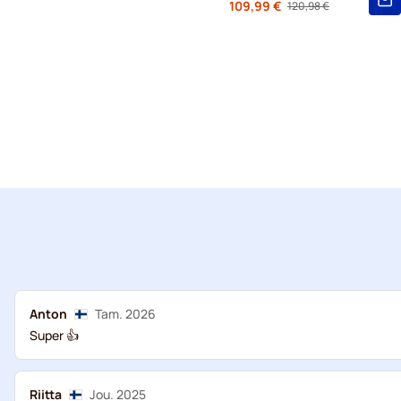
Alkaen
109,99 €
120,98 €
Regular Price
Anton
Tam. 2026
Super 👍
Riitta
Jou. 2025