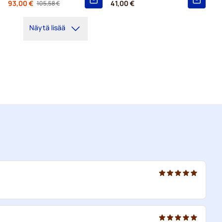
Alkaen
93,00 €
41,00 €
105,58 €
Regular Price
Näytä lisää