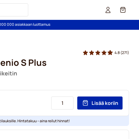
Kori
2 000 000 asiakkaan luottamus
4.8
(271)
enio S Plus
ikeitin
Lisää koriin
ilauksille. Hintatakuu – aina reilut hinnat!