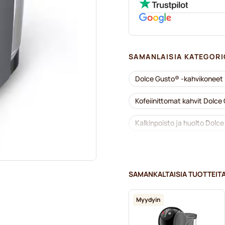
SAMANLAISIA KATEGORI
Dolce Gusto® -kahvikoneet
Kofeiinittomat kahvit Dolce 
Kalkinpoisto ja huolto Dolc
Segafredo-kahvikapselit Dol
Café René -kahvikapselit Do
SAMANKALTAISIA TUOTTEIT
Caffè Borbone Dolce Gusto 
Myydyin
Kapselit Dolce Gusto® -kone