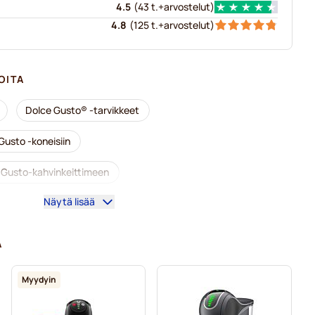
4.5
(
43 t.+
arvostelut
)
4.8
(
125 t.+
arvostelut
)
OITA
Dolce Gusto® -tarvikkeet
Gusto -koneisiin
e Gusto-kahvinkeittimeen
Näytä lisää
ce Gusto -koneisiin
lce Gusto -koneisiin
A
-koneisiin
Dolce Vita -kapselit Dolce Gusto -koneisiin
Myydyin
isiin
Gimoka-kapselit Dolce Gusto -koneisiin