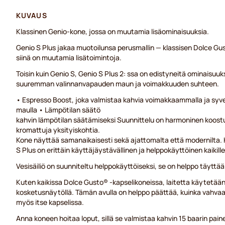
KUVAUS
Klassinen Genio-kone, jossa on muutamia lisäominaisuuksia.
Genio S Plus jakaa muotoilunsa perusmallin — klassisen Dolce G
siinä on muutamia lisätoimintoja.
Toisin kuin Genio S, Genio S Plus 2: ssa on edistyneitä ominaisuuk
suuremman valinnanvapauden maun ja voimakkuuden suhteen.
• Espresso Boost, joka valmistaa kahvia voimakkaammalla ja sy
maulla • Lämpötilan säätö
kahvin lämpötilan säätämiseksi Suunnittelu on harmoninen koost
kromattuja yksityiskohtia.
Kone näyttää samanaikaisesti sekä ajattomalta että modernilta. K
S Plus on erittäin käyttäjäystävällinen ja helppokäyttöinen kaikill
Vesisäiliö on suunniteltu helppokäyttöiseksi, se on helppo täyttää j
Kuten kaikissa Dolce Gusto® -kapselikoneissa, laitetta käytetää
kosketusnäytöllä. Tämän avulla on helppo päättää, kuinka vahvaa
myös itse kapselissa.
Anna koneen hoitaa loput, sillä se valmistaa kahvin 15 baarin painee