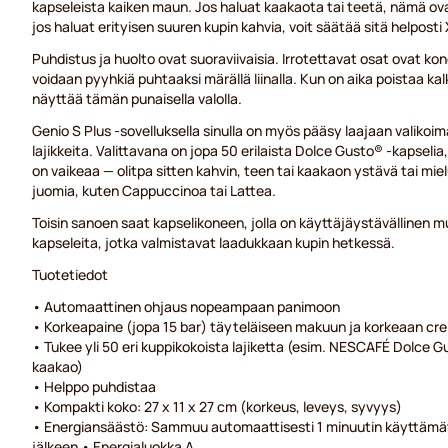
kapseleista kaiken maun. Jos haluat kaakaota tai teetä, nämä ova
jos haluat erityisen suuren kupin kahvia, voit säätää sitä helposti 
Puhdistus ja huolto ovat suoraviivaisia. Irrotettavat osat ovat ko
voidaan pyyhkiä puhtaaksi märällä liinalla. Kun on aika poistaa ka
näyttää tämän punaisella valolla.
Genio S Plus -sovelluksella sinulla on myös pääsy laajaan valikoim
lajikkeita. Valittavana on jopa 50 erilaista Dolce Gusto® -kapselia
on vaikeaa — olitpa sitten kahvin, teen tai kaakaon ystävä tai m
juomia, kuten Cappuccinoa tai Lattea.
Toisin sanoen saat kapselikoneen, jolla on käyttäjäystävällinen mu
kapseleita, jotka valmistavat laadukkaan kupin hetkessä.
Tuotetiedot
• Automaattinen ohjaus nopeampaan panimoon
• Korkeapaine (jopa 15 bar) täyteläiseen makuun ja korkeaan c
• Tukee yli 50 eri kuppikokoista lajiketta (esim. NESCAFÉ Dolce
kaakao)
• Helppo puhdistaa
• Kompakti koko: 27 x 11 x 27 cm (korkeus, leveys, syvyys)
• Energiansäästö: Sammuu automaattisesti 1 minuutin käyttäm
jälkeen • Energialuokka A