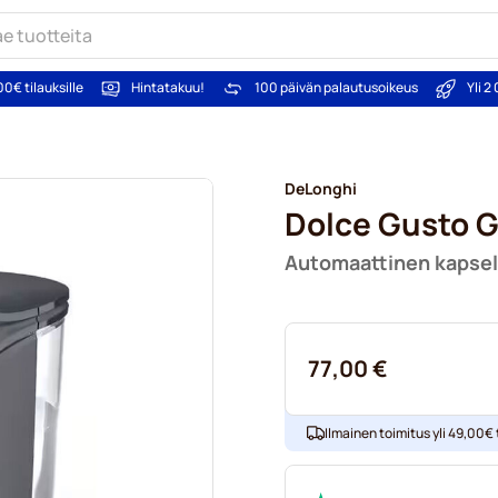
00€ tilauksille
Hintatakuu!
100 päivän palautusoikeus
Yli 
DeLonghi
Dolce Gusto G
Automaattinen kapsel
77,00 €
Ilmainen toimitus yli 49,00€ t