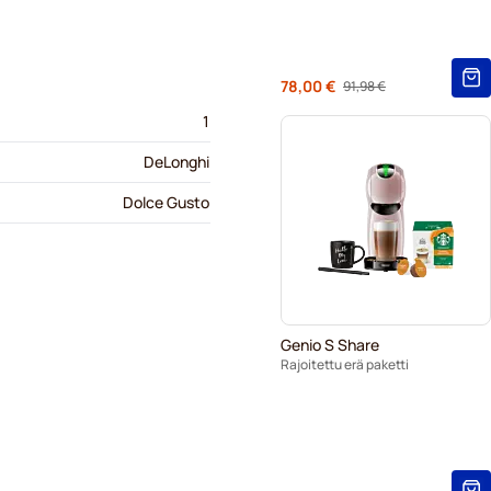
Alkaen
78,00 €
91,98 €
Regular Price
1
DeLonghi
Dolce Gusto
Genio S Share
Rajoitettu erä paketti