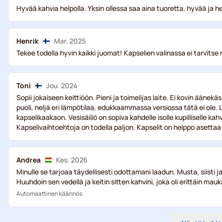
Hyvää kahvia helpolla. Yksin ollessa saa aina tuoretta, hyvää ja
Henrik
Mar. 2025
Tekee todella hyvin kaikki juomat! Kapselien valinassa ei tarvitse m
Toni
Jou. 2024
Sopii jokaiseen keittiöön. Pieni ja toimelijas laite. Ei kovin ään
puoli, neljä eri lämpötilaa, edukkaammassa versiossa tätä ei ole. 
kapselikaakaon. Vesisäiliö on sopiva kahdelle isolle kupilliselle ka
Kapselivaihtoehtoja on todella paljon. Kapselit on helppo asettaa
Andrea
Kes. 2026
Minulle se tarjoaa täydellisesti odottamani laadun. Musta, siisti 
Huuhdoin sen vedellä ja keitin sitten kahvini, joka oli erittäin ma
Automaattinen käännös