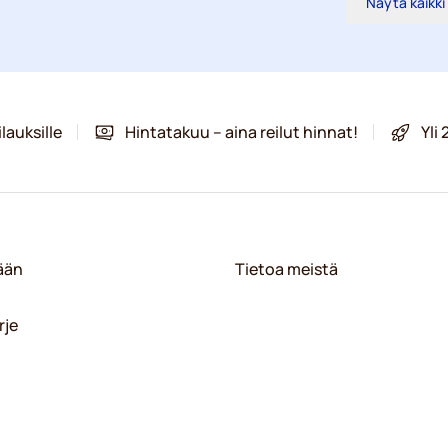
Näytä kaikki
lauksille
Hintatakuu – aina reilut hinnat!
Yli
sään
Tietoa meistä
rje