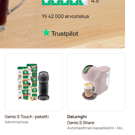
Genio S Touch -paketti
DeLonghi
Kahvin kanssa
Genio S Share
Automaattinen kapselikeitin - Mocha