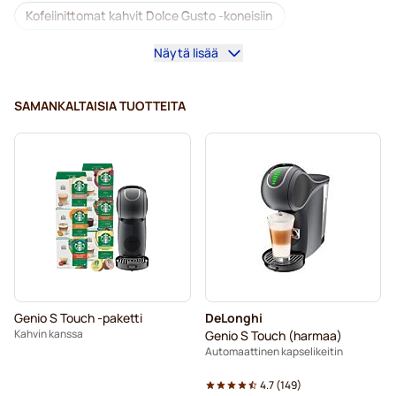
Kofeiinittomat kahvit Dolce Gusto -koneisiin
Näytä lisää
Kalkinpoisto ja huolto Dolce Gusto-kahvinkeittimeen
Segafredo-kahvikapselit Dolce Gusto -koneisiin
SAMANKALTAISIA TUOTTEITA
Café René -kahvikapselit Dolce Gusto -koneisiin
Caffè Borbone Dolce Gusto -koneisiin
Dolce Vita -kapselit Dolce Gusto -koneisiin
Kapselit Dolce Gusto® -koneisiin
Gimoka-kapselit Dolce Gusto -koneisiin
Genio S Touch -paketti
DeLonghi
Dolce Gusto® -koneisiin
Kahvin kanssa
Genio S Touch (harmaa)
Automaattinen kapselikeitin
Nescafé® Dolce Gusto® -kapselit
4.7
(
149
)