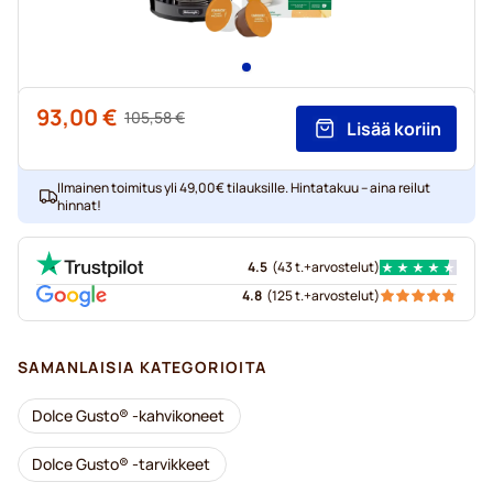
93,00 €
Regular Price
105,58 €
Lisää koriin
Alkaen
Ilmainen toimitus yli 49,00€ tilauksille. Hintatakuu – aina reilut
hinnat!
4.5
(
43 t.+
arvostelut
)
4.8
(
125 t.+
arvostelut
)
SAMANLAISIA KATEGORIOITA
Dolce Gusto® -kahvikoneet
Dolce Gusto® -tarvikkeet