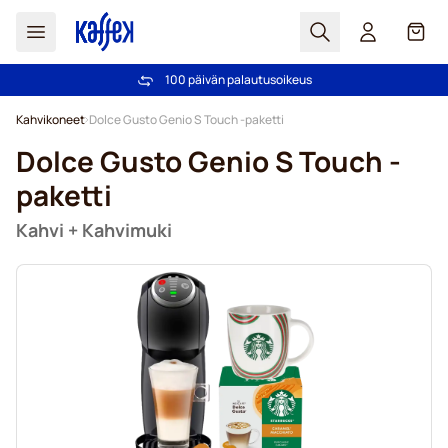
Haku
Kori
100 päivän palautusoikeus
Ilmainen toimitus yli 49,00€ tilauksille
Skip to Content
Kahvikoneet
Dolce Gusto Genio S Touch -paketti
Dolce Gusto Genio S Touch -
paketti
Kahvi + Kahvimuki