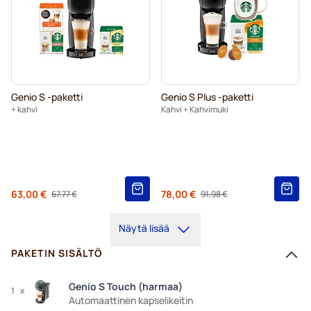
Genio S -paketti
Genio S Plus -paketti
+ kahvi
Kahvi + Kahvimuki
Alkaen
63,00 €
Alkaen
78,00 €
67,77 €
91,98 €
Regular Price
Regular Price
Näytä lisää
PAKETIN SISÄLTÖ
Genio S Touch (harmaa)
1
x
Automaattinen kapselikeitin