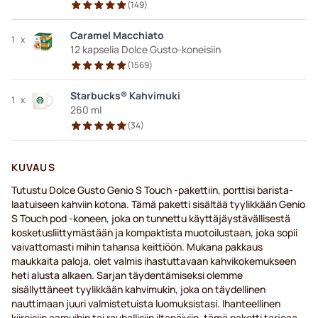
(
149
)
Caramel Macchiato
1
x
12 kapselia Dolce Gusto-koneisiin
(
1569
)
Starbucks® Kahvimuki
1
x
260 ml
(
34
)
KUVAUS
Tutustu Dolce Gusto Genio S Touch -pakettiin, porttisi barista-
laatuiseen kahviin kotona. Tämä paketti sisältää tyylikkään Genio
S Touch pod -koneen, joka on tunnettu käyttäjäystävällisestä
kosketusliittymästään ja kompaktista muotoilustaan, joka sopii
vaivattomasti mihin tahansa keittiöön. Mukana pakkaus
maukkaita paloja, olet valmis ihastuttavaan kahvikokemukseen
heti alusta alkaen. Sarjan täydentämiseksi olemme
sisällyttäneet tyylikkään kahvimukin, joka on täydellinen
nauttimaan juuri valmistetuista luomuksistasi. Ihanteellinen
kiireisiin aamuihin tai rauhallisiin iltapäiviin, tämä paketti tarjoaa