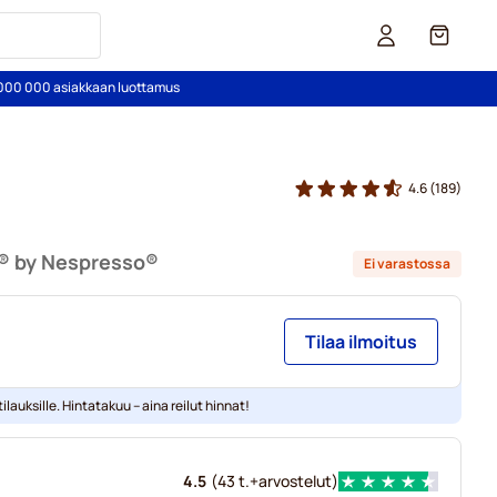
Kori
2 000 000 asiakkaan luottamus
4.6
(189)
s® by Nespresso®
Ei varastossa
Tilaa ilmoitus
ilauksille. Hintatakuu – aina reilut hinnat!
4.5
(
43 t.+
arvostelut
)