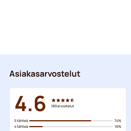
Asiakasarvostelut
4.6
189
arvostelut
5 tähteä
74%
4 tähteä
16%