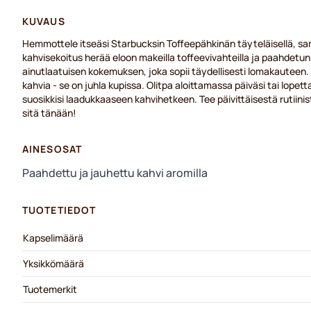
KUVAUS
Hemmottele itseäsi Starbucksin Toffeepähkinän täyteläisellä, sa
kahvisekoitus herää eloon makeilla toffeevivahteilla ja paahdetun 
ainutlaatuisen kokemuksen, joka sopii täydellisesti lomakauteen
kahvia - se on juhla kupissa. Olitpa aloittamassa päiväsi tai lop
suosikkisi laadukkaaseen kahvihetkeen. Tee päivittäisestä rutiinis
sitä tänään!
AINESOSAT
Paahdettu ja jauhettu kahvi aromilla
TUOTETIEDOT
Kapselimäärä
Yksikkömäärä
Tuotemerkit