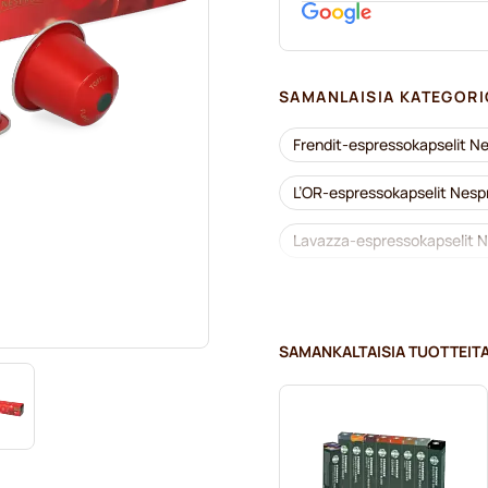
SAMANLAISIA KATEGORI
Frendit-espressokapselit N
L’OR-espressokapselit Nesp
Lavazza-espressokapselit N
Starbucks®-kapselit Nespre
Nespresso®-koneisiin
SAMANKALTAISIA TUOTTEIT
Lungo-kapselit Nespresso®-
illy-kahvikapselit Nespresso
Café Royal -kahvikapselit N