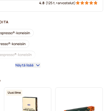
4.8
(
125 t.+
arvostelut
)
OITA
espresso®-koneisiin
resso®-koneisiin
espresso®-koneisiin
Näytä lisää
sso®-koneisiin
Kapselit Nespresso®-koneisiin
Nespresso®-kahvikoneet
A
koneisiin
Lavazza-kapselit Nespresso®-koneisiin
Uusi ilme
®-koneisiin
espresso®-koneisiin
Nespresso®-tarvikkeet