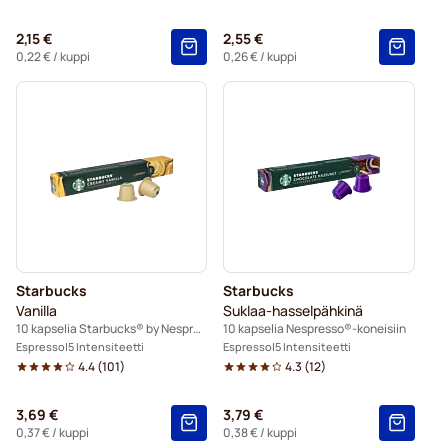
2,15 €
2,55 €
0,22 €
/ kuppi
0,26 €
/ kuppi
Starbucks
Starbucks
Vanilla
Suklaa-hasselpähkinä
10 kapselia Starbucks® by Nespresso®
10 kapselia Nespresso®-koneisiin
Espresso
5 Intensiteetti
Espresso
5 Intensiteetti
4.4
(
101
)
4.3
(
12
)
3,69 €
3,79 €
0,37 €
/ kuppi
0,38 €
/ kuppi