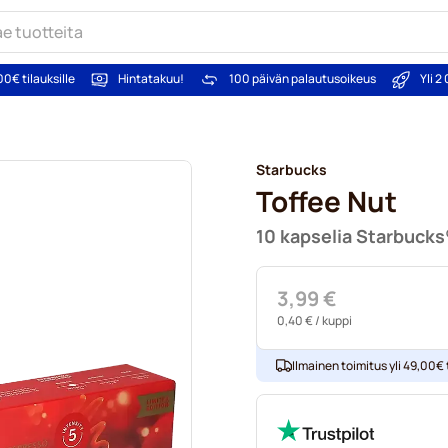
00€ tilauksille
Hintatakuu!
100 päivän palautusoikeus
Yli 
Starbucks
Toffee Nut
10 kapselia Starbuck
3,99 €
0,40 €
/ kuppi
Ilmainen toimitus yli 49,00€ t