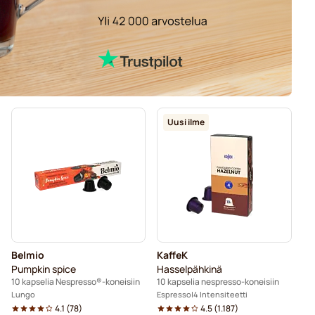
Uusi ilme
Belmio
KaffeK
Pumpkin spice
Hasselpähkinä
10 kapselia Nespresso®-koneisiin
10 kapselia nespresso-koneisiin
Lungo
Espresso
4 Intensiteetti
4.1
(
78
)
4.5
(
1.187
)