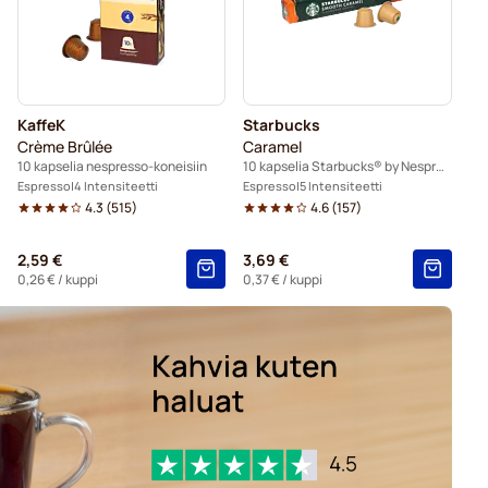
kahvinkeittimeen
presso®-kahvinkeittimeen
KaffeK
Starbucks
o®-koneisiin
Crème Brûlée
Caramel
10 kapselia nespresso-koneisiin
10 kapselia Starbucks® by Nespresso®
spresso®-koneisiin
Espresso
4 Intensiteetti
Espresso
5 Intensiteetti
4.3
(
515
)
4.6
(
157
)
espresso®-koneisiin
2,59 €
3,69 €
oneisiin
Merrild-kahvikapselit Nespresso®-koneisiin
0,26 €
/ kuppi
0,37 €
/ kuppi
esso®-koneisiin