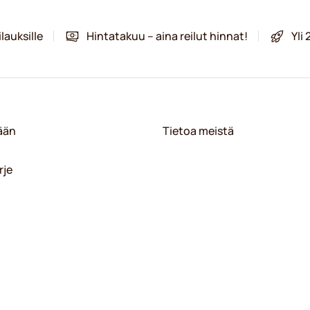
lauksille
Hintatakuu – aina reilut hinnat!
Yli
sään
Tietoa meistä
rje