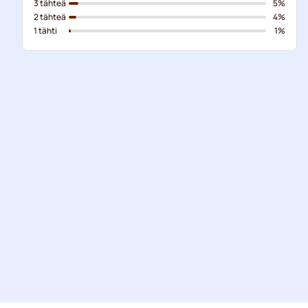
3 tähteä
5%
2 tähteä
4%
1 tähti
1%