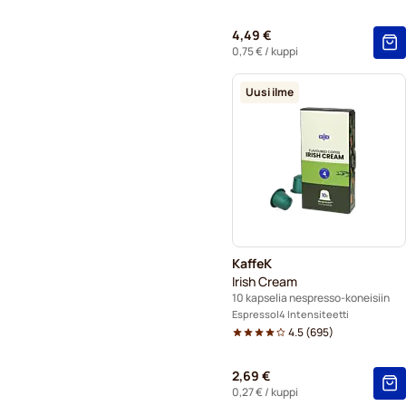
4,49 €
0,75 €
/ kuppi
Uusi ilme
KaffeK
Irish Cream
10 kapselia nespresso-koneisiin
Espresso
4 Intensiteetti
4.5
(
695
)
2,69 €
0,27 €
/ kuppi