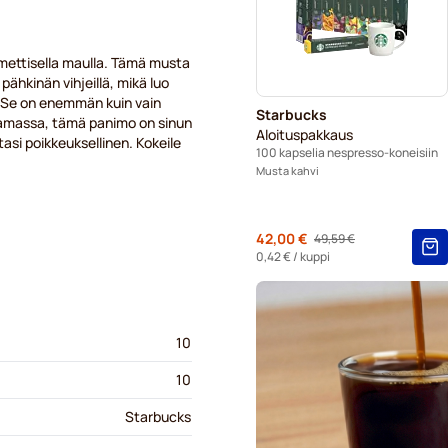
Kahvilisukkeet Nespresso®-
mettisella maulla. Tämä musta
Kalkinpoisto ja huolto Nes
pähkinän vihjeillä, mikä luo
. Se on enemmän kuin vain
Starbucks
ettamassa, tämä panimo on sinun
L’OR-kahvikapselit Nespress
Aloituspakkaus
tasi poikkeuksellinen. Kokeile
100 kapselia nespresso-koneisiin
Segafredo-kahvikapselit Ne
Musta kahvi
Café René -kahvikapselit N
Alkaen
42,00 €
49,59 €
Regular Price
Caffè Borbone Nespresso®-k
0,42 €
/ kuppi
Gevalia-kahvikapselit Nespr
10
10
Starbucks