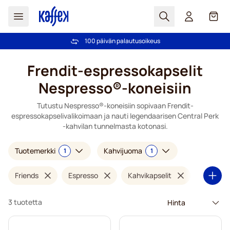
Haku
Kori
100 päivän palautusoikeus
Ilmainen toimitus yli 49,00€ tilauksille
Skip to Content
Frendit-espressokapselit
Nespresso®-koneisiin
Tutustu Nespresso®-koneisiin sopivaan Frendit-
espressokapselivalikoimaan ja nauti legendaarisen Central Perk
-kahvilan tunnelmasta kotonasi.
Tuotemerkki
Kahvijuoma
1
1
Friends
Espresso
Kahvikapselit
3 tuotetta