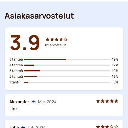
Asiakasarvostelut
3.9
82
arvostelut
5 tähteä
49%
4 tähteä
12%
3 tähteä
19%
2 tähteä
15%
1 tähti
5%
Alexander
Mar. 2024
Like it
Juha
Lok. 2024