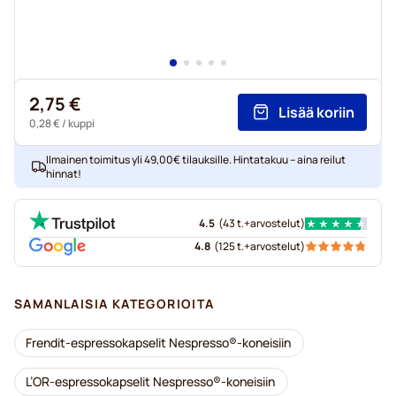
2,75 €
Lisää koriin
0,28 €
/ kuppi
Ilmainen toimitus yli 49,00€ tilauksille. Hintatakuu – aina reilut
hinnat!
4.5
(
43 t.+
arvostelut
)
4.8
(
125 t.+
arvostelut
)
SAMANLAISIA KATEGORIOITA
Frendit-espressokapselit Nespresso®-koneisiin
L’OR-espressokapselit Nespresso®-koneisiin