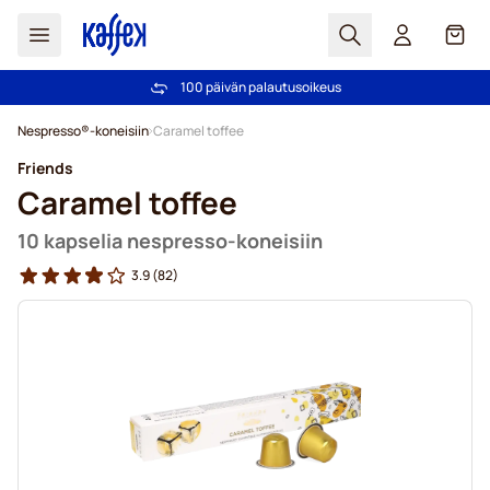
Haku
Kori
100 päivän palautusoikeus
Ilmainen toimitus yli 49,00€ tilauksille
Skip to Content
Nespresso®-koneisiin
Caramel toffee
Friends
Caramel toffee
10 kapselia nespresso-koneisiin
3.9
(82)