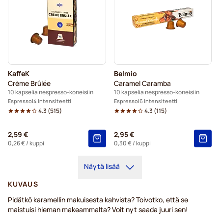
KaffeK
Belmio
Crème Brûlée
Caramel Caramba
10 kapselia nespresso-koneisiin
10 kapselia nespresso-koneisiin
Espresso
4 Intensiteetti
Espresso
6 Intensiteetti
4.3
(
515
)
4.3
(
115
)
2,59 €
2,95 €
0,26 €
/ kuppi
0,30 €
/ kuppi
Näytä lisää
KUVAUS
Pidätkö karamellin makuisesta kahvista? Toivotko, että se
maistuisi hieman makeammalta? Voit nyt saada juuri sen!