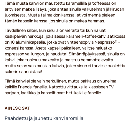
Tämä musta kahvi on maustettu karamellilla ja toffeessa on
erityisen makea lisäys, joka antaa sinulle vaikutelman jälkiruoan
juomisesta. Musta tai maidon kanssa, et voi mennä pieleen
tämän kapselin kanssa, jos sinulla on makea hammas.
Täydellinen silloin, kun sinulla on vieraita tai kun haluat
keskipäivän herkkuja, jokaisessa karamelli-toffeekahvilaatikossa
on 10 alumiinikapselia, jotka ovat yhteensopivia Nespresso® -
koneesi kanssa. Aseta kapseli paikalleen, valitse haluatko
espresson vai lungon, ja hauduta! Silmänräpäyksessä, sinulla on
kahvi, joka tuoksuu makealta ja maistuu hemmottelevalta -
mutta se on vain mustaa kahvia, joten sinun ei tarvitse huolehtia
sokerin saannistasi!
Tämä kahvi ei ole vain herkullinen, mutta pakkaus on unelma
kaikille Friends-faneille. Katsottu viittauksilla klassiseen TV-
sarjaan, laatikko ja kapselit ovat hitti kaikille faneille.
AINESOSAT
Paahdettu ja jauhettu kahvi aromilla