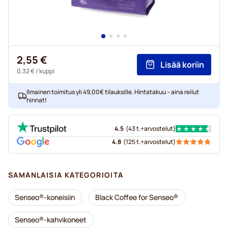
2,55 €
Lisää koriin
0,32 €
/ kuppi
Ilmainen toimitus yli 49,00€ tilauksille. Hintatakuu – aina reilut
hinnat!
4.5
(
43 t.+
arvostelut
)
4.8
(
125 t.+
arvostelut
)
SAMANLAISIA KATEGORIOITA
Senseo®-koneisiin
Black Coffee for Senseo®
Senseo®-kahvikoneet