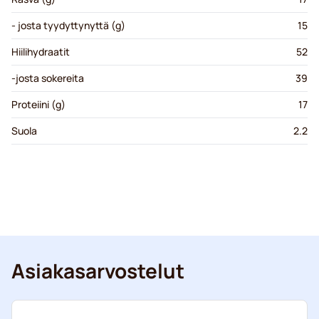
- josta tyydyttynyttä (g)
15
Hiilihydraatit
52
-josta sokereita
39
Proteiini (g)
17
Suola
2.2
Asiakasarvostelut