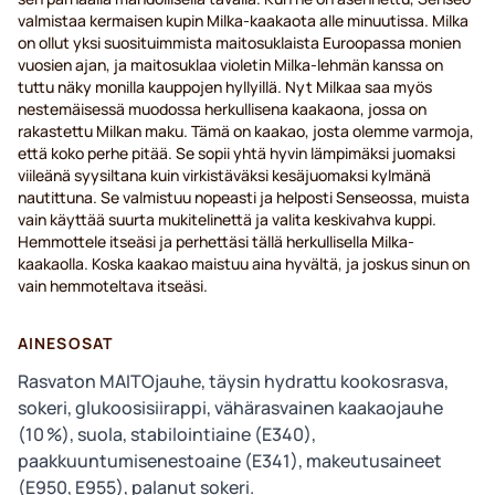
valmistaa kermaisen kupin Milka-kaakaota alle minuutissa. Milka
on ollut yksi suosituimmista maitosuklaista Euroopassa monien
vuosien ajan, ja maitosuklaa violetin Milka-lehmän kanssa on
tuttu näky monilla kauppojen hyllyillä. Nyt Milkaa saa myös
nestemäisessä muodossa herkullisena kaakaona, jossa on
rakastettu Milkan maku. Tämä on kaakao, josta olemme varmoja,
että koko perhe pitää. Se sopii yhtä hyvin lämpimäksi juomaksi
viileänä syysiltana kuin virkistäväksi kesäjuomaksi kylmänä
nautittuna. Se valmistuu nopeasti ja helposti Senseossa, muista
vain käyttää suurta mukitelinettä ja valita keskivahva kuppi.
Hemmottele itseäsi ja perhettäsi tällä herkullisella Milka-
kaakaolla. Koska kaakao maistuu aina hyvältä, ja joskus sinun on
vain hemmoteltava itseäsi.
AINESOSAT
Rasvaton MAITOjauhe, täysin hydrattu kookosrasva,
sokeri, glukoosisiirappi, vähärasvainen kaakaojauhe
(10 %), suola, stabilointiaine (E340),
paakkuuntumisenestoaine (E341), makeutusaineet
(E950, E955), palanut sokeri.