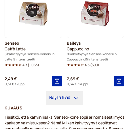
Senseo
Baileys
Caffè Latte
Cappuccino
8 kahvityynyä Senseo-koneisiin
8 kahvityynyä Senseo-koneisiin
Latte
5 Intensiteetti
Cappuccino
5 Intensiteetti
4.7
(
1.053
)
4.5
(
699
)
2,49 €
2,69 €
0,31 €
/ kuppi
0,34 €
/ kuppi
Näytä lisää
KUVAUS
Tiesitkö, että kahvin lisäksi Senseo-kone sopii erinomaisesti myös
kaakaon valmistukseen? Nämä Milkan kahvityynyt osoittavat
sen parhaalla mahdollisella tavalla. Kun ne on asennettu, Senseo