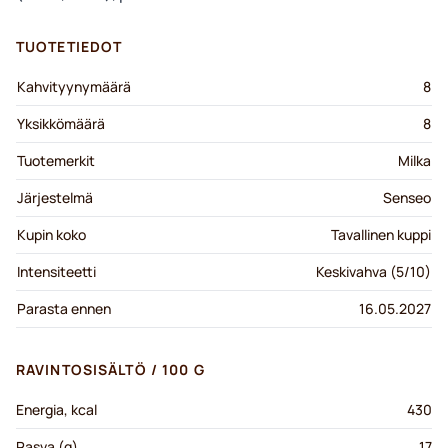
TUOTETIEDOT
Kahvityynymäärä
8
Yksikkömäärä
8
Tuotemerkit
Milka
Järjestelmä
Senseo
Kupin koko
Tavallinen kuppi
Intensiteetti
Keskivahva (5/10)
Parasta ennen
16.05.2027
RAVINTOSISÄLTÖ / 100 G
Energia, kcal
430
Rasva (g)
17