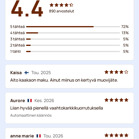
4.4
890
arvostelut
5 tähteä
72%
4 tähteä
13%
3 tähteä
5%
2 tähteä
5%
1 tähti
5%
Kaisa
Tou. 2025
Aito kaakaon maku. Ainut miinus on kertyvä muovijäte.
Aurore
Kes. 2026
Liian hyvää pienellä vaahtokarkkikuorrutuksella
Automaattinen käännös
anne marie
Tou. 2026