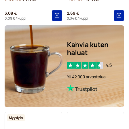
Tyynyt Senseo-koneisiin
3,09 €
2,69 €
Kahvityynyt Senseo®-koneisiin
0,09 €
/ kuppi
0,34 €
/ kuppi
Kaffekapslen for Senseo®
Senseo-kahvityynyt Senseo-koneisiin
Myydyin