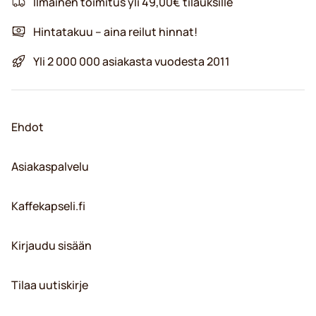
Ilmainen toimitus yli 49,00€ tilauksille
Hintatakuu – aina reilut hinnat!
Yli 2 000 000 asiakasta vuodesta 2011
Ehdot
Asiakaspalvelu
Kaffekapseli.fi
Kirjaudu sisään
Tilaa uutiskirje