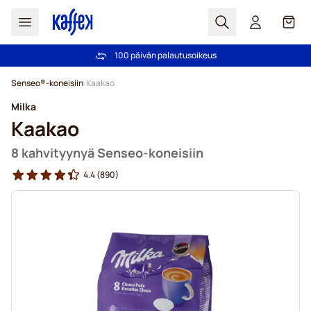
Haku
Kori
100 päivän palautusoikeus
Ilmainen toimitus yli 49,00€ tilauksille
Skip to Content
Senseo®-koneisiin
Kaakao
Milka
Kaakao
8 kahvityynyä Senseo-koneisiin
4.4
(890)