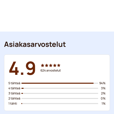
Asiakasarvostelut
4.9
624
arvostelut
5 tähteä
94%
4 tähteä
3%
3 tähteä
2%
2 tähteä
0%
1 tähti
1%