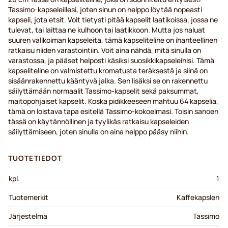
Tassimo-kapseleillesi, joten sinun on helppo löytää nopeasti
kapseli, jota etsit. Voit tietysti pitää kapselit laatikoissa, jossa ne
tulevat, tai laittaa ne kulhoon tai laatikkoon. Mutta jos haluat
suuren valikoiman kapseleita, tämä kapseliteline on ihanteellinen
ratkaisu niiden varastointiin. Voit aina nähdä, mitä sinulla on
varastossa, ja pääset helposti käsiksi suosikkikapseleihisi. Tämä
kapseliteline on valmistettu kromatusta teräksestä ja siinä on
sisäänrakennettu kääntyvä jalka. Sen lisäksi se on rakennettu
säilyttämään normaalit Tassimo-kapselit sekä paksummat,
maitopohjaiset kapselit. Koska pidikkeeseen mahtuu 64 kapselia,
tämä on loistava tapa esitellä Tassimo-kokoelmasi. Toisin sanoen
tässä on käytännöllinen ja tyylikäs ratkaisu kapseleiden
säilyttämiseen, joten sinulla on aina helppo pääsy niihin.
TUOTETIEDOT
kpl.
1
Tuotemerkit
Kaffekapslen
Järjestelmä
Tassimo