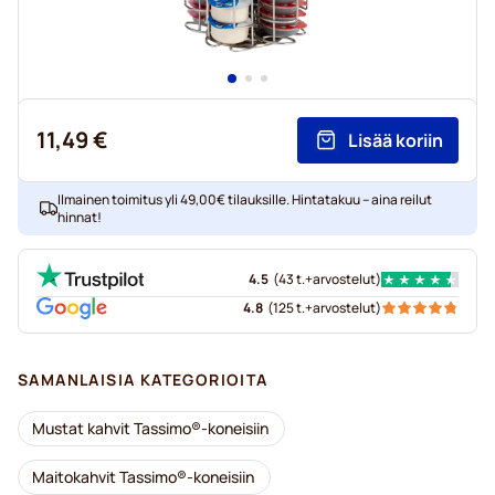
11,49 €
Lisää koriin
Ilmainen toimitus yli 49,00€ tilauksille. Hintatakuu – aina reilut
hinnat!
4.5
(
43 t.+
arvostelut
)
4.8
(
125 t.+
arvostelut
)
SAMANLAISIA KATEGORIOITA
Mustat kahvit Tassimo®-koneisiin
Maitokahvit Tassimo®-koneisiin