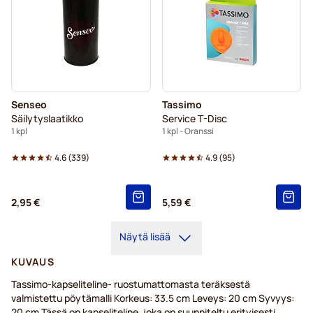
Senseo
Tassimo
Säilytyslaatikko
Service T-Disc
1 kpl
1 kpl - Oranssi
4.6
(
339
)
4.9
(
95
)
2,95 €
5,59 €
Näytä lisää
KUVAUS
Tassimo-kapseliteline- ruostumattomasta teräksestä
valmistettu pöytämalli Korkeus: 33.5 cm Leveys: 20 cm Syvyys:
20 cm Tässä on kapseliteline, joka on suunniteltu erityisesti