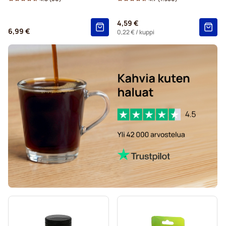
Kaakaot ja teet Tassimo®-koneisiin
4,59 €
6,99 €
Gevalia-kahvikapselit Tassimo-koneisiin
0,22 €
/ kuppi