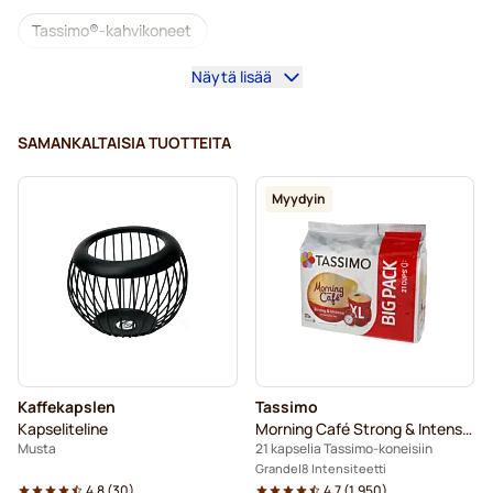
Tassimo®-kahvikoneet
Näytä lisää
Kofeiinittomat kahvit Tassimo-koneisiin
Kahvilisukkeet Tassimo-kahvinkeittimeen
SAMANKALTAISIA TUOTTEITA
Kalkinpoisto ja huolto Tassimo-kahvinkeittimeen
Myydyin
L’OR-kahvikapselit Tassimo-koneisiin
Jacobs-kahvikapselit Tassimo-koneisiin
Kapselit Tassimo®-koneisiin
Friele-kahvikapselit Tassimo-koneisiin
Kaffekapslen
Tassimo
Marcilla-kahvikapselit Tassimo-koneisiin
Kapseliteline
Morning Café Strong & Intense XL
Musta
21 kapselia Tassimo-koneisiin
Tassimo®-tarvikkeet
Tassimo®-koneisiin
Grande
8 Intensiteetti
4.8
(
30
)
4.7
(
1.950
)