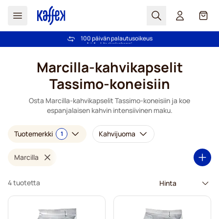
Haku
Kori
Yli 2 000 000 asiakkaan luottamus
100 päivän palautusoikeus
Ilmainen toimitus yli 49,00€ tilauksille
Hintatakuu!
Skip to Content
Marcilla-kahvikapselit
Tassimo-koneisiin
Osta Marcilla-kahvikapselit Tassimo-koneisiin ja koe
espanjalaisen kahvin intensiivinen maku.
Tuotemerkki
Kahvijuoma
1
Marcilla
4 tuotetta