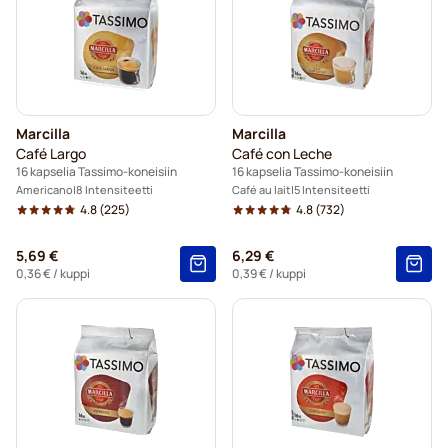
Marcilla
Marcilla
Café Largo
Café con Leche
16 kapselia Tassimo-koneisiin
16 kapselia Tassimo-koneisiin
Americano
8 Intensiteetti
Café au lait
5 Intensiteetti
4.8
(225)
4.8
(732)
5,69 €
6,29 €
0,36 €
/ kuppi
0,39 €
/ kuppi