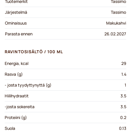
Tuotemerkit
Tassimo
Järjestelmä
Tassimo
Ominaisuus
Makukahvi
Parasta ennen
26.02.2027
RAVINTOSISÄLTÖ / 100 ML
Energia, kcal
29
Rasva (g)
1.4
- josta tyydyttynyttä (g)
1
Hiilihydraatit
3.5
-josta sokereita
3.5
Proteiini (g)
0.2
Suola
0.13