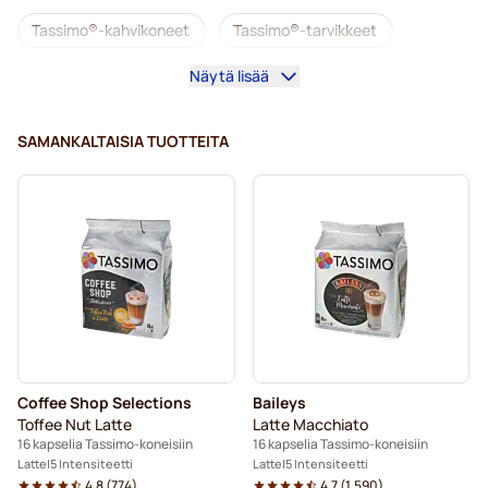
Tassimo®-kahvikoneet
Tassimo®-tarvikkeet
Näytä lisää
Kofeiinittomat kahvit Tassimo-koneisiin
Kahvilisukkeet Tassimo-kahvinkeittimeen
SAMANKALTAISIA TUOTTEITA
Kalkinpoisto ja huolto Tassimo-kahvinkeittimeen
L’OR-kahvikapselit Tassimo-koneisiin
Jacobs-kahvikapselit Tassimo-koneisiin
Kapselit Tassimo®-koneisiin
Friele-kahvikapselit Tassimo-koneisiin
Coffee Shop Selections
Baileys
Marcilla-kahvikapselit Tassimo-koneisiin
Toffee Nut Latte
Latte Macchiato
16 kapselia Tassimo-koneisiin
16 kapselia Tassimo-koneisiin
Tassimo®-koneisiin
Latte
5 Intensiteetti
Latte
5 Intensiteetti
4.8
(
774
)
4.7
(
1.590
)