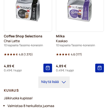
Coffee Shop Selections
Milka
Chai Latte
Kaakao
10 kapselia Tassimo-koneisiin
10 kapselia Tassimo-koneisiin
4.8
(
1.370
)
4.6
(
177
)
4,89 €
4,89 €
0,49 €
/ kuppi
0,49 €
/ kuppi
Näytä lisää
KUVAUS
Jälkiruoka kupissa!
Valmistaa 8 herkullista juomaa