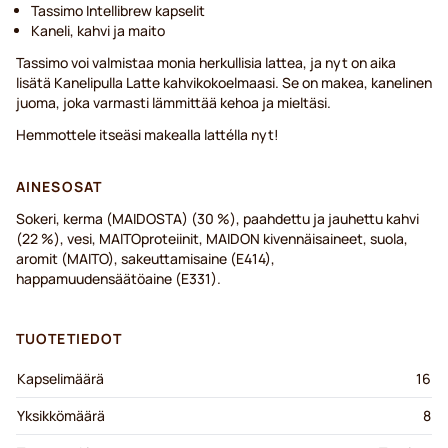
Tassimo Intellibrew kapselit
Kaneli, kahvi ja maito
Tassimo voi valmistaa monia herkullisia lattea, ja nyt on aika
lisätä Kanelipulla Latte kahvikokoelmaasi. Se on makea, kanelinen
juoma, joka varmasti lämmittää kehoa ja mieltäsi.
Hemmottele itseäsi makealla lattélla nyt!
AINESOSAT
Sokeri, kerma (MAIDOSTA) (30 %), paahdettu ja jauhettu kahvi
(22 %), vesi, MAITOproteiinit, MAIDON kivennäisaineet, suola,
aromit (MAITO), sakeuttamisaine (E414),
happamuudensäätöaine (E331).
TUOTETIEDOT
Kapselimäärä
16
Yksikkömäärä
8