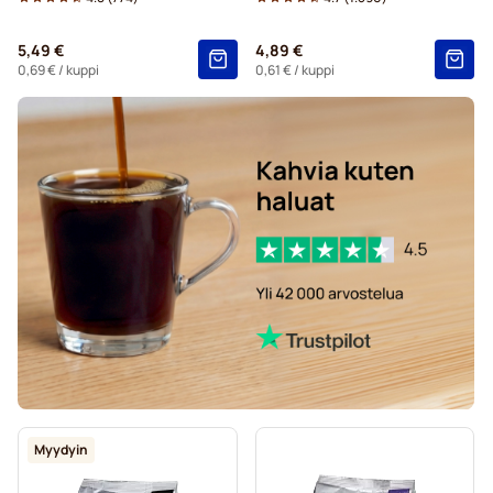
Kaakaot ja teet Tassimo®-koneisiin
5,49 €
4,89 €
Gevalia-kahvikapselit Tassimo-koneisiin
0,69 €
/ kuppi
0,61 €
/ kuppi
Myydyin