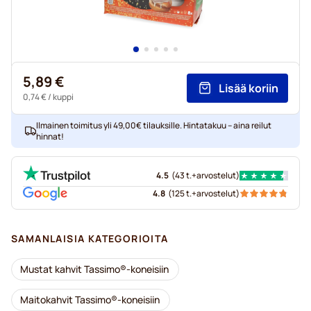
5,89 €
Lisää koriin
0,74 €
/ kuppi
Ilmainen toimitus yli 49,00€ tilauksille. Hintatakuu – aina reilut
hinnat!
4.5
(
43 t.+
arvostelut
)
4.8
(
125 t.+
arvostelut
)
SAMANLAISIA KATEGORIOITA
Mustat kahvit Tassimo®-koneisiin
Maitokahvit Tassimo®-koneisiin