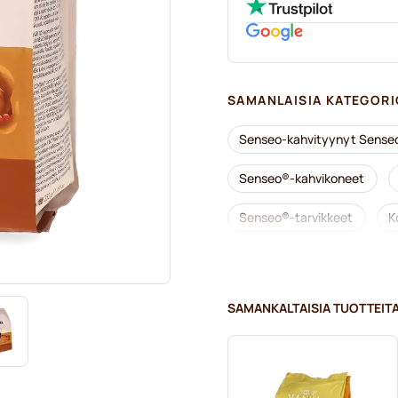
SAMANLAISIA KATEGORI
Senseo-kahvityynyt Senseo
Senseo®-kahvikoneet
Senseo®-tarvikkeet
K
Kalkinpoisto ja huolto Sens
Segafredo-kahvityynyt Sen
SAMANKALTAISIA TUOTTEIT
Café René -kahvityynyt Sen
Merrild-kahvityynyt Senseo