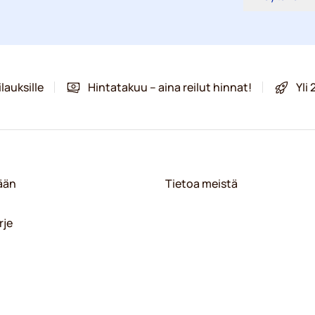
lauksille
Hintatakuu – aina reilut hinnat!
Yli
sään
Tietoa meistä
rje