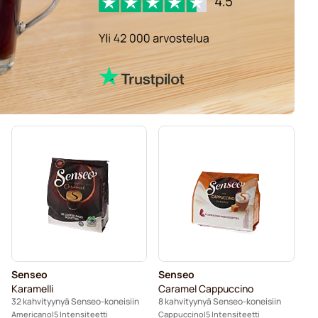
Senseo
Senseo
Karamelli
Caramel Cappuccino
32 kahvityynyä Senseo-koneisiin
8 kahvityynyä Senseo-koneisiin
Americano
5 Intensiteetti
Cappuccino
5 Intensiteetti