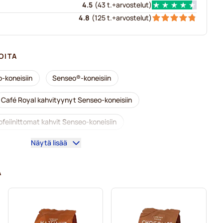
4.5
(
43 t.+
arvostelut
)
4.8
(
125 t.+
arvostelut
)
OITA
-koneisiin
Senseo®-koneisiin
Café Royal kahvityynyt Senseo-koneisiin
ofeiinittomat kahvit Senseo-koneisiin
Näytä lisää
eo-kahvinkeittimeen
seo-koneisiin
A
seo-koneisiin
Kahvityynyt Senseo®-koneisiin
-koneisiin
Friele-kahvityynyt Senseo-koneisiin