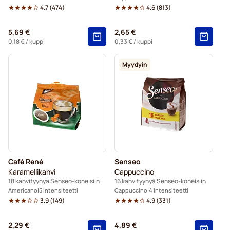
4.7
(
474
)
4.6
(
813
)
5,69 €
2,65 €
0,18 €
/ kuppi
0,33 €
/ kuppi
Myydyin
Café René
Senseo
Karamellikahvi
Cappuccino
18 kahvityynyä Senseo-koneisiin
16 kahvityynyä Senseo-koneisiin
Americano
5 Intensiteetti
Cappuccino
4 Intensiteetti
3.9
(
149
)
4.9
(
331
)
2,29 €
4,89 €