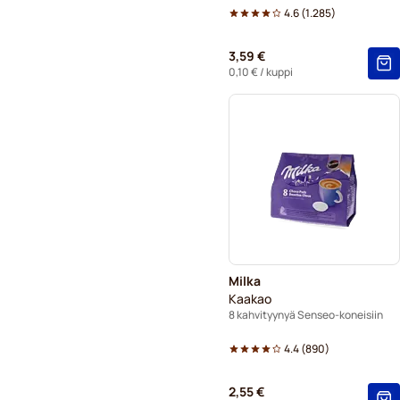
4.6
(
1.285
)
3,59 €
0,10 €
/ kuppi
Milka
Kaakao
8 kahvityynyä Senseo-koneisiin
4.4
(
890
)
2,55 €