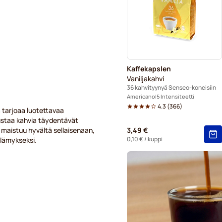
Marcilla-kahvityynyt Sense
Tyynyt Senseo-koneisiin
Kaffekapslen
Vaniljakahvi
36 kahvityynyä Senseo-koneisiin
Americano
5 Intensiteetti
4.3
(
366
)
 tarjoaa luotettavaa
ustaa kahvia täydentävät
maistuu hyvältä sellaisenaan,
3,49 €
0,10 €
/ kuppi
elämykseksi.