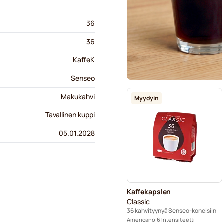
36
36
KaffeK
Senseo
Makukahvi
Myydyin
Tavallinen kuppi
05.01.2028
Kaffekapslen
Classic
36 kahvityynyä Senseo-koneisiin
Americano
6 Intensiteetti