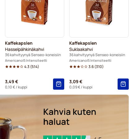
o-koneisiin
Gimoka-kahvityynyt Senseo-koneisiin
Black Coffee for Senseo®
Kaffekapslen for Senseo®
Kaffekapslen
Kaffekapslen
Hasselpähkinäkahvi
Suklaakahvi
36 kahvityynyä Senseo-koneisiin
36 kahvityynyä Senseo-koneisiin
Americano
5 Intensiteetti
Americano
5 Intensiteetti
4.3
(
514
)
3.6
(
310
)
3,49 €
3,09 €
0,10 €
/ kuppi
0,09 €
/ kuppi