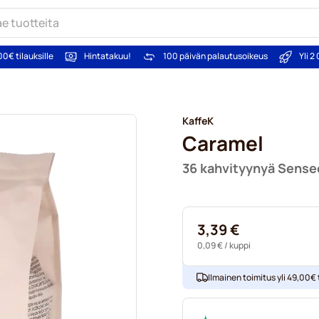
00€ tilauksille
Hintatakuu!
100 päivän palautusoikeus
Yli 
KaffeK
Caramel
36 kahvityynyä Sense
3,39 €
0,09 €
/ kuppi
Ilmainen toimitus yli 49,00€ t