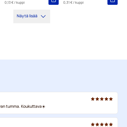
0,13 €
/ kuppi
0,31 €
/ kuppi
Näytä lisää
ivan tumma. Koukuttava☀️