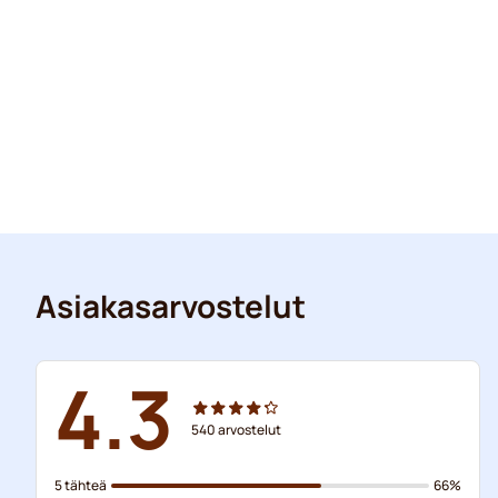
Asiakasarvostelut
4.3
540
arvostelut
5 tähteä
66%