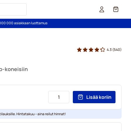
Kori
2 000 000 asiakkaan luottamus
4.3
(540)
o-koneisiin
Lisää koriin
ilauksille. Hintatakuu – aina reilut hinnat!