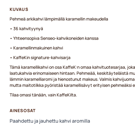
KUVAUS
Pehmeä arkikahvi lämpimällä karamellin makeudella
• 36 kahvityynyä
• Yhteensopiva Senseo-kahvikoneiden kanssa
• Karamellinmakuinen kahvi
• KaffeKin signature-kahvisarja
Tämä karamellikahvi on osa KaffeK:n omaa kahvituotesarjaa, joka
laatukahvia erinomaiseen hintaan. Pehmeää, keskitäyteläistä m
lämmin karamelliaromi ja hienostunut makeus. Valmis kahvijuoma 
mutta maitotilkka pyöristää karamellisävyt erityisen pehmeäksi 
Tilaa omasi tänään, vain KaffeKilta.
AINESOSAT
Paahdettu ja jauhettu kahvi aromilla