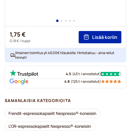
1,75 €
Lisää koriin
0,18 €
/ kuppi
Ilmainen toimitus yli 49,00€ tilauksille. Hintatakuu – aina reilut
hinnat!
4.5
(
43 t.+
arvostelut
)
4.8
(
125 t.+
arvostelut
)
SAMANLAISIA KATEGORIOITA
Frendit-espressokapselit Nespresso®-koneisiin
L’OR-espressokapselit Nespresso®-koneisiin