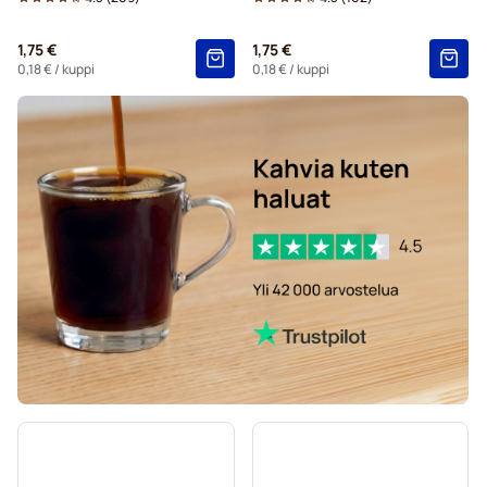
L’OR-kahvikapselit Nespresso®-koneisiin
1,75 €
1,75 €
Segafredo-kahvikapselit Nespresso®-koneisiin
0,18 €
/ kuppi
0,18 €
/ kuppi
Café René -kahvikapselit Nespresso®-koneisiin
Caffè Borbone Nespresso®-koneisiin
Kapselit Nespresso®-koneisiin
Merrild-kahvikapselit Nespresso®-koneisiin
Gevalia-kahvikapselit Nespresso®-koneisiin