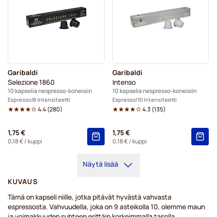
Garibaldi
Garibaldi
Selezione 1860
Intenso
10 kapselia nespresso-koneisiin
10 kapselia nespresso-koneisiin
Espresso
8 Intensiteetti
Espresso
10 Intensiteetti
4.4
(
280
)
4.3
(
135
)
1,75 €
1,75 €
0,18 €
/ kuppi
0,18 €
/ kuppi
Näytä lisää
KUVAUS
Tämä on kapseli niille, jotka pitävät hyvästä vahvasta
espressosta. Vahvuudella, joka on 9 asteikolla 10, olemme maun
ja voimakkuuden suhteen erittäin korkeimmalla tasolla.