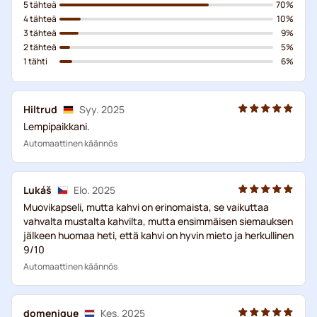
5 tähteä
70%
4 tähteä
10%
3 tähteä
9%
2 tähteä
5%
1 tähti
6%
Hiltrud
Syy. 2025
Lempipaikkani.
Automaattinen käännös
Lukáš
Elo. 2025
Muovikapseli, mutta kahvi on erinomaista, se vaikuttaa
vahvalta mustalta kahvilta, mutta ensimmäisen siemauksen
jälkeen huomaa heti, että kahvi on hyvin mieto ja herkullinen
9/10
Automaattinen käännös
domenique
Kes. 2025