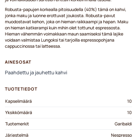
Robusta-papujen korkealla pitoisuudella (40%) tämä on kahvi,
jonka maku ja luonne erottuvat joukosta. Robusta-pavut
muodostavat kehon, joka on hieman raikkaampi ja hapan. Maku
on hieman katkerampi kuin mihin olet tottunut espressosta.
Hieman vähemmän voimakkaan maun saamiseksi tämä lajike
voidaan valmistaa Lungoksi tai tarjoilla espressopohjana
cappuccinossa tai latteessa.
AINESOSAT
Paahdettu ja jauhettu kahvi
TUOTETIEDOT
Kapselimäärä
10
Yksikkömäärä
10
Tuotemerkit
Garibaldi
Järjestelmä
Nespresso