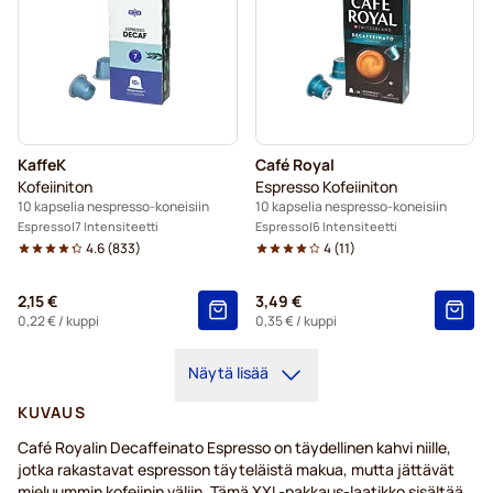
KaffeK
Café Royal
Kofeiiniton
Espresso Kofeiiniton
10 kapselia nespresso-koneisiin
10 kapselia nespresso-koneisiin
Espresso
7 Intensiteetti
Espresso
6 Intensiteetti
4.6
(
833
)
4
(
11
)
2,15 €
3,49 €
0,22 €
/ kuppi
0,35 €
/ kuppi
Näytä lisää
KUVAUS
Café Royalin Decaffeinato Espresso on täydellinen kahvi niille,
jotka rakastavat espresson täyteläistä makua, mutta jättävät
mieluummin kofeiinin väliin. Tämä XXL-pakkaus-laatikko sisältää