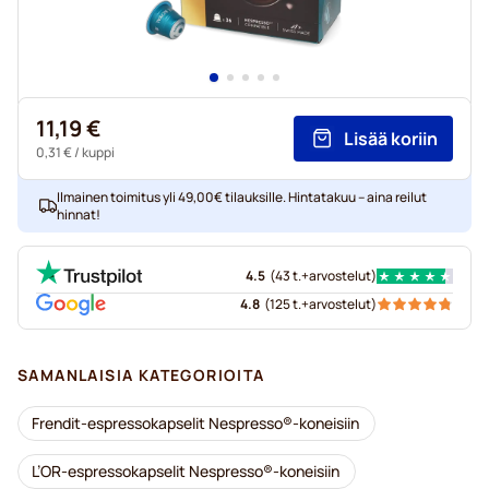
11,19 €
Lisää koriin
0,31 €
/ kuppi
Ilmainen toimitus yli 49,00€ tilauksille. Hintatakuu – aina reilut
hinnat!
4.5
(
43 t.+
arvostelut
)
4.8
(
125 t.+
arvostelut
)
SAMANLAISIA KATEGORIOITA
Frendit-espressokapselit Nespresso®-koneisiin
L’OR-espressokapselit Nespresso®-koneisiin