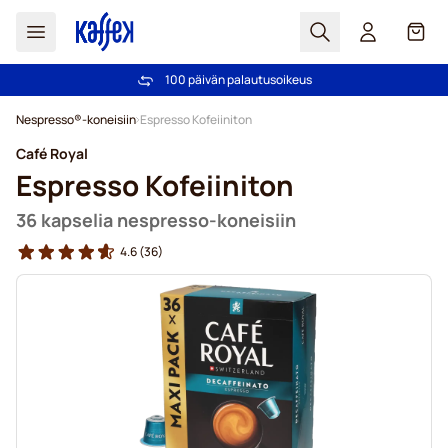
Haku
Kori
100 päivän palautusoikeus
Ilmainen toimitus yli 49,00€ tilauksille
Skip to Content
Nespresso®-koneisiin
Espresso Kofeiiniton
Café Royal
Espresso Kofeiiniton
36 kapselia nespresso-koneisiin
4.6
(36)