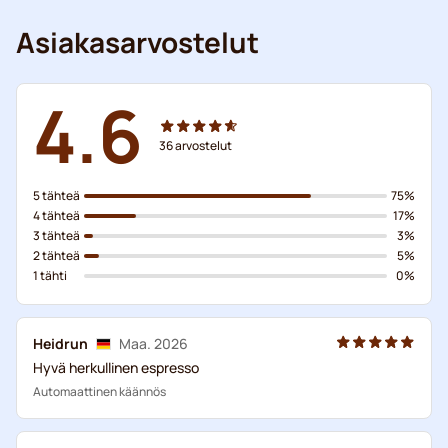
Asiakasarvostelut
4.6
36
arvostelut
5 tähteä
75%
4 tähteä
17%
3 tähteä
3%
2 tähteä
5%
1 tähti
0%
Heidrun
Maa. 2026
Hyvä herkullinen espresso
Automaattinen käännös