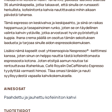
36 alumiinikapselia, jotka takaavat, että sinulla on runsaasti
herkullista, kofeiinitonta kahvia nautittavaksi mihin aikaan
päivästä tahansa.
Tämä espresso on keskivahva ja keskipaahto, ja siinä on raikas
happamuus ja tasapainoinen runko, joten se on täydellinen
valinta kahvin ystäville, jotka arvostavat hyvin pyöristettyä
kuppia. Ihana crema päällä on osoitus tämän sekoituksen
laadusta ja tarjoaa sinulle aidon espressokokemuksen.
Lisäksi nämä kapselit ovat yhteensopivia Nespresso® -keittimesi
kanssa, joten sinun on helppo nauttia tästä kofeiinittomasta
espressosta kotona. Joten etsitpä aamun noutoa tai
rentouttavaa iltaherkkua, Café Royalin DeCaffèinato Espresso
tyydyttää varmasti himosi. Tilaa omasi tänään ja nauti
syyllisyydestä vapaalla kahvikokemuksella.
AINESOSAT
Paahdettu ja jauhettu kofeiiniton kahvi
TUOTETIEDOT