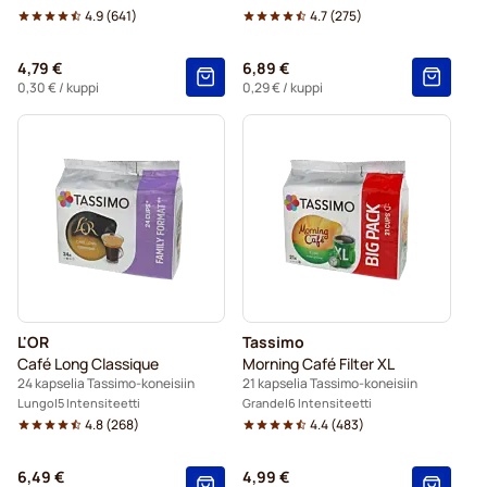
4.9
(
641
)
4.7
(
275
)
4,79 €
6,89 €
0,30 €
/ kuppi
0,29 €
/ kuppi
L'OR
Tassimo
Café Long Classique
Morning Café Filter XL
24 kapselia Tassimo-koneisiin
21 kapselia Tassimo-koneisiin
Lungo
5 Intensiteetti
Grande
6 Intensiteetti
4.8
(
268
)
4.4
(
483
)
6,49 €
4,99 €