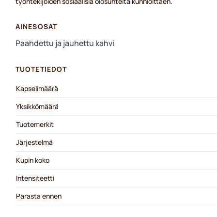
työntekijöiden sosiaalisia olosuhteita kunnioittaen.
AINESOSAT
Paahdettu ja jauhettu kahvi
TUOTETIEDOT
Kapselimäärä
Yksikkömäärä
Tuotemerkit
Järjestelmä
Kupin koko
Intensiteetti
Parasta ennen