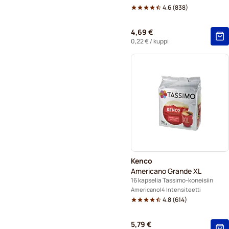
4.6
(
838
)
4,69 €
0,22 €
/ kuppi
Kenco
Americano Grande XL
16 kapselia Tassimo-koneisiin
Americano
4 Intensiteetti
4.8
(
614
)
5,79 €