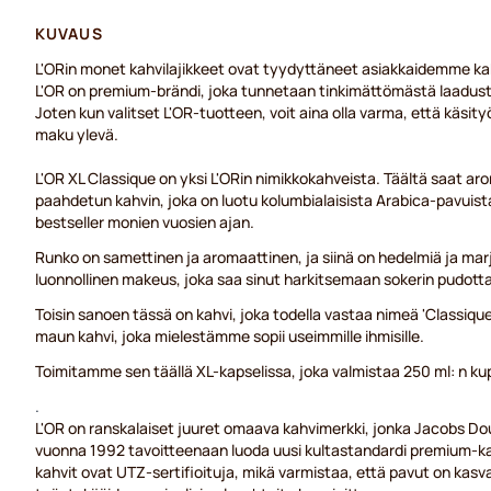
KUVAUS
L'ORin monet kahvilajikkeet ovat tyydyttäneet asiakkaidemme kah
L'OR on premium-brändi, joka tunnetaan tinkimättömästä laadusta 
Joten kun valitset L'OR-tuotteen, voit aina olla varma, että käsit
maku ylevä.
L'OR XL Classique on yksi L'ORin nimikkokahveista. Täältä saat 
paahdetun kahvin, joka on luotu kolumbialaisista Arabica-pavuista 
bestseller monien vuosien ajan.
Runko on samettinen ja aromaattinen, ja siinä on hedelmiä ja mar
luonnollinen makeus, joka saa sinut harkitsemaan sokerin pudot
Toisin sanoen tässä on kahvi, joka todella vastaa nimeä 'Classique
maun kahvi, joka mielestämme sopii useimmille ihmisille.
Toimitamme sen täällä XL-kapselissa, joka valmistaa 250 ml: n ku
.
L'OR on ranskalaiset juuret omaava kahvimerkki, jonka Jacobs Do
vuonna 1992 tavoitteenaan luoda uusi kultastandardi premium-kah
kahvit ovat UTZ-sertifioituja, mikä varmistaa, että pavut on kasv