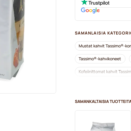
SAMANLAISIA KATEGORI
Mustat kahvit Tassimo®-kon
Tassimo®-kahvikoneet
Kofeiinittomat kahvit Tassim
Kalkinpoisto ja huolto Tass
L’OR-kahvikapselit Tassimo-
SAMANKALTAISIA TUOTTEIT
Kapselit Tassimo®-koneisiin
Marcilla-kahvikapselit Tassi