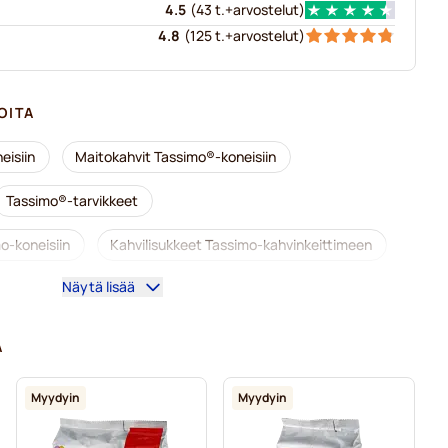
4.5
(
43 t.+
arvostelut
)
4.8
(
125 t.+
arvostelut
)
OITA
eisiin
Maitokahvit Tassimo®-koneisiin
Tassimo®-tarvikkeet
o-koneisiin
Kahvilisukkeet Tassimo-kahvinkeittimeen
Näytä lisää
imo-kahvinkeittimeen
koneisiin
Jacobs-kahvikapselit Tassimo-koneisiin
A
Friele-kahvikapselit Tassimo-koneisiin
Myydyin
Myydyin
mo-koneisiin
Tassimo®-koneisiin