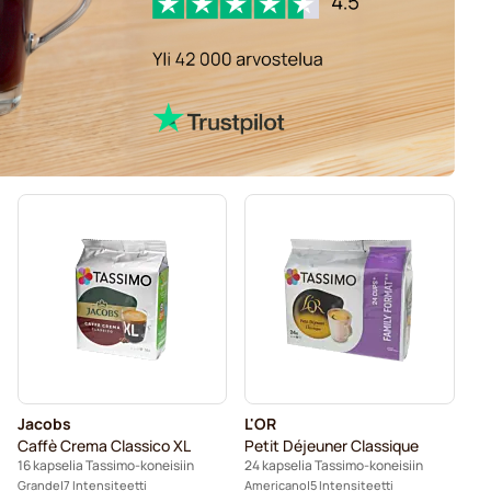
Jacobs
L'OR
Caffè Crema Classico XL
Petit Déjeuner Classique
16 kapselia Tassimo-koneisiin
24 kapselia Tassimo-koneisiin
Grande
7 Intensiteetti
Americano
5 Intensiteetti