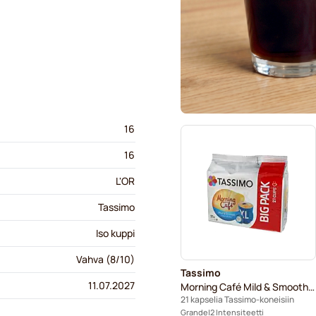
16
16
L'OR
Tassimo
Iso kuppi
Vahva (8/10)
Tassimo
11.07.2027
Morning Café Mild & Smooth XL
21 kapselia Tassimo-koneisiin
Grande
2 Intensiteetti