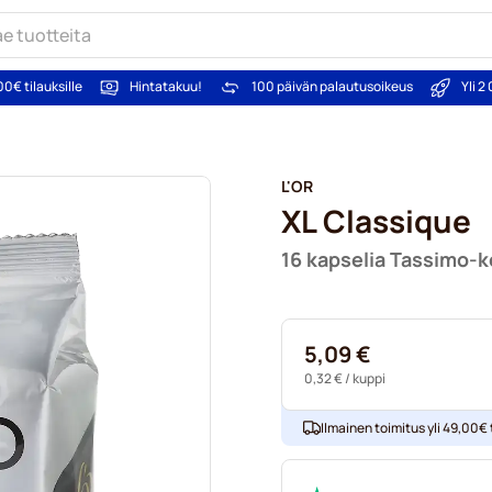
00€ tilauksille
Hintatakuu!
100 päivän palautusoikeus
Yli 
L'OR
XL Classique
16 kapselia Tassimo-k
5,09 €
0,32 €
/ kuppi
Ilmainen toimitus yli 49,00€ t