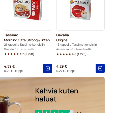
neisiin
Gevalia-kahvikapselit Tassimo-koneisiin
Tassimo
Gevalia
Morning Café Strong & Intense XL
Original
21 kapselia Tassimo-koneisiin
16 kapselia Tassimo-koneisiin
Grande
8 Intensiteetti
Americano
6 Intensiteetti
4.7
(
1.950
)
4.8
(
1.225
)
4,59 €
4,29 €
0,22 €
/ kuppi
0,27 €
/ kuppi