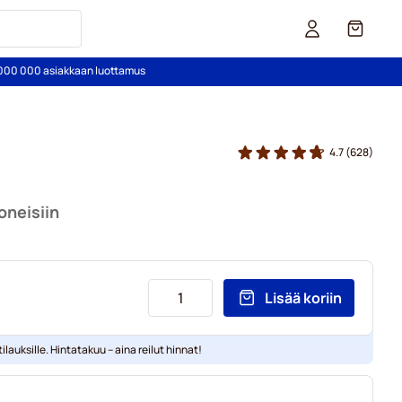
Kori
2 000 000 asiakkaan luottamus
4.7
(628)
oneisiin
Lisää koriin
ilauksille. Hintatakuu – aina reilut hinnat!