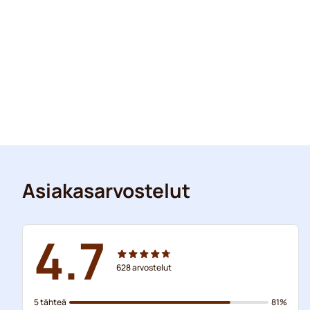
Asiakasarvostelut
4.7
628
arvostelut
5 tähteä
81%