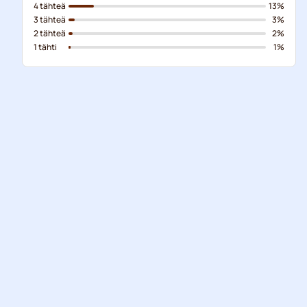
4 tähteä
13%
3 tähteä
3%
2 tähteä
2%
1 tähti
1%