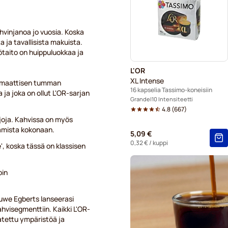
Kaakaot ja teet Tassimo®-ko
vinjanoa jo vuosia. Koska
ja tavallisista makuista.
yötaito on huippuluokkaa ja
L'OR
XL Intense
aromaattisen tumman
16 kapselia Tassimo-koneisiin
ja joka on ollut L'OR-sarjan
Grande
10 Intensiteetti
4.8
(
667
)
joja. Kahvissa on myös
tamista kokonaan.
5,09 €
0,32 €
/ kuppi
', koska tässä on klassisen
pin
uwe Egberts lanseerasi
visegmenttiin. Kaikki L'OR-
atettu ympäristöä ja