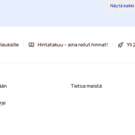
Näytä kaikki
lauksille
Hintatakuu – aina reilut hinnat!
Yli
sään
Tietoa meistä
rje