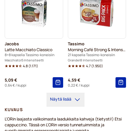
Jacobs
Tassimo
Latte Macchiato Classico
Morning Café Strong & Intense XL
8+8 kapselia Tassimo-koneisiin
21 kapselia Tassimo-koneisiin
Macchiato
5 Intensiteetti
Grande
8 Intensiteetti
4.8
(
1.171
)
4.7
(
1.950
)
5,09 €
4,59 €
0,64 €
/ kuppi
0,22 €
/ kuppi
Näytä lisää
KUVAUS
L'ORin laajasta valikoimasta laadukkaita kahveja (tietysti!) Etsi
cappuccino. Tässä on L'ORin versio tunnetuimmista ja
suosituimmista espressopohjaisista juomista.