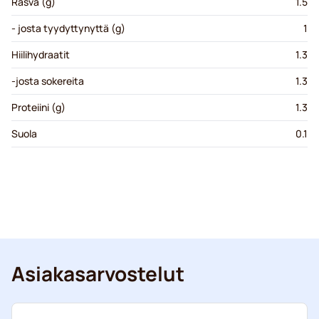
Rasva (g)
1.5
- josta tyydyttynyttä (g)
1
Hiilihydraatit
1.3
-josta sokereita
1.3
Proteiini (g)
1.3
Suola
0.1
Asiakasarvostelut