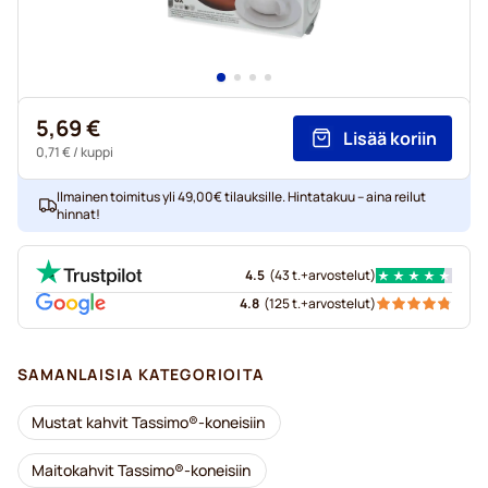
5,69 €
Lisää koriin
0,71 €
/ kuppi
Ilmainen toimitus yli 49,00€ tilauksille. Hintatakuu – aina reilut
hinnat!
4.5
(
43 t.+
arvostelut
)
4.8
(
125 t.+
arvostelut
)
SAMANLAISIA KATEGORIOITA
Mustat kahvit Tassimo®-koneisiin
Maitokahvit Tassimo®-koneisiin