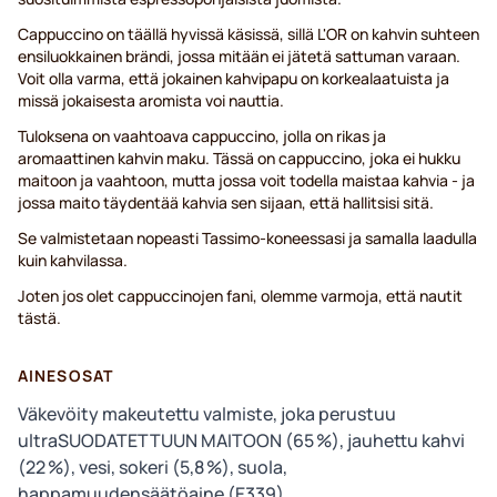
Cappuccino on täällä hyvissä käsissä, sillä L'OR on kahvin suhteen
ensiluokkainen brändi, jossa mitään ei jätetä sattuman varaan.
Voit olla varma, että jokainen kahvipapu on korkealaatuista ja
missä jokaisesta aromista voi nauttia.
Tuloksena on vaahtoava cappuccino, jolla on rikas ja
aromaattinen kahvin maku. Tässä on cappuccino, joka ei hukku
maitoon ja vaahtoon, mutta jossa voit todella maistaa kahvia - ja
jossa maito täydentää kahvia sen sijaan, että hallitsisi sitä.
Se valmistetaan nopeasti Tassimo-koneessasi ja samalla laadulla
kuin kahvilassa.
Joten jos olet cappuccinojen fani, olemme varmoja, että nautit
tästä.
AINESOSAT
Väkevöity makeutettu valmiste, joka perustuu
ultraSUODATETTUUN MAITOON (65 %), jauhettu kahvi
(22 %), vesi, sokeri (5,8 %), suola,
happamuudensäätöaine (E339).