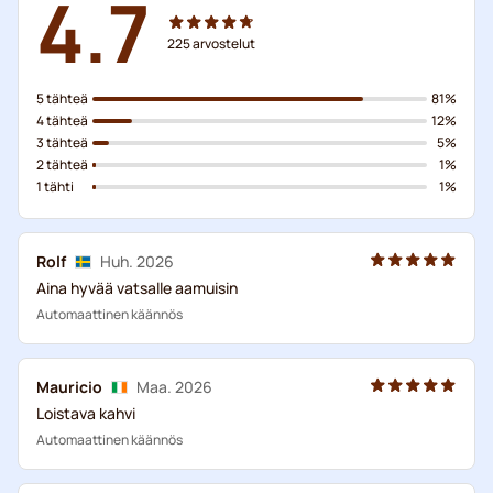
4.7
225
arvostelut
5 tähteä
81%
4 tähteä
12%
3 tähteä
5%
2 tähteä
1%
1 tähti
1%
Rolf
Huh. 2026
Aina hyvää vatsalle aamuisin
Automaattinen käännös
Mauricio
Maa. 2026
Loistava kahvi
Automaattinen käännös