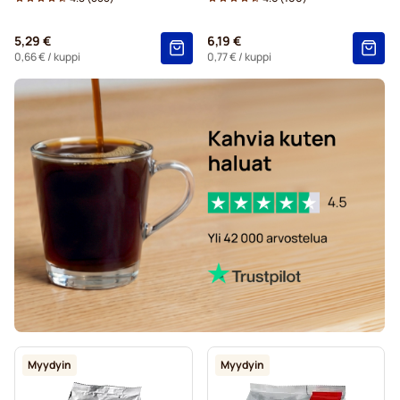
Kaakaot ja teet Tassimo®-koneisiin
5,29 €
6,19 €
Gevalia-kahvikapselit Tassimo-koneisiin
0,66 €
/ kuppi
0,77 €
/ kuppi
Myydyin
Myydyin