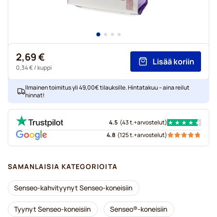
2,69 €
Lisää koriin
0,34 €
/ kuppi
Ilmainen toimitus yli 49,00€ tilauksille. Hintatakuu – aina reilut
hinnat!
4.5
(
43 t.+
arvostelut
)
4.8
(
125 t.+
arvostelut
)
SAMANLAISIA KATEGORIOITA
Senseo-kahvityynyt Senseo-koneisiin
Tyynyt Senseo-koneisiin
Senseo®-koneisiin