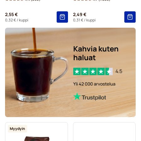
Marcilla-kahvityynyt Senseo-koneisiin
2,55 €
2,49 €
Gimoka-kahvityynyt Senseo-koneisiin
0,32 €
/ kuppi
0,31 €
/ kuppi
Kaffekapslen for Senseo®
Myydyin