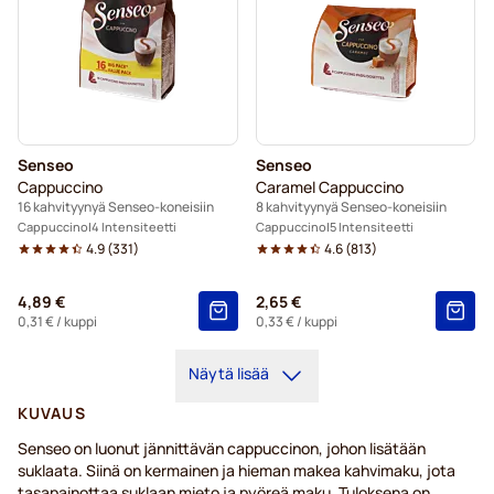
Senseo
Senseo
Cappuccino
Caramel Cappuccino
16 kahvityynyä Senseo-koneisiin
8 kahvityynyä Senseo-koneisiin
Cappuccino
4 Intensiteetti
Cappuccino
5 Intensiteetti
4.9
(
331
)
4.6
(
813
)
4,89 €
2,65 €
0,31 €
/ kuppi
0,33 €
/ kuppi
Näytä lisää
KUVAUS
Senseo on luonut jännittävän cappuccinon, johon lisätään
suklaata. Siinä on kermainen ja hieman makea kahvimaku, jota
tasapainottaa suklaan mieto ja pyöreä maku. Tuloksena on