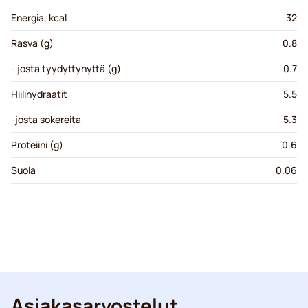
Energia, kcal
32
Rasva (g)
0.8
- josta tyydyttynyttä (g)
0.7
Hiilihydraatit
5.5
-josta sokereita
5.3
Proteiini (g)
0.6
Suola
0.06
Asiakasarvostelut