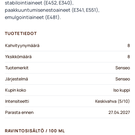
stabilointiaineet (E452, E340),
paakkuuntumisenestoaineet (E341, E551),
emulgointiaineet (E481).
TUOTETIEDOT
Kahvityynymäärä
8
Yksikkömäärä
8
Tuotemerkit
Senseo
Järjestelmä
Senseo
Kupin koko
Iso kuppi
Intensiteetti
Keskivahva (5/10)
Parasta ennen
27.04.2027
RAVINTOSISÄLTÖ / 100 ML