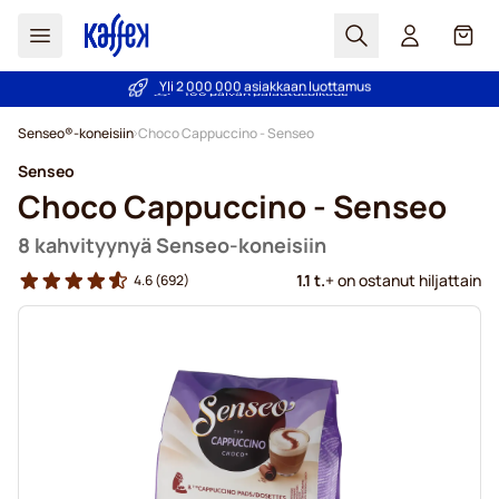
Haku
Kori
Yli 2 000 000 asiakkaan luottamus
Hintatakuu!
Skip to Content
Senseo®-koneisiin
Choco Cappuccino - Senseo
Senseo
Choco Cappuccino - Senseo
8 kahvityynyä Senseo-koneisiin
1.1 t.
+ on ostanut hiljattain
4.6
(692)