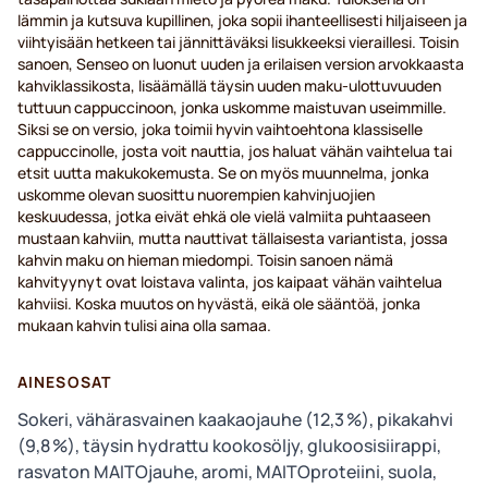
lämmin ja kutsuva kupillinen, joka sopii ihanteellisesti hiljaiseen ja
viihtyisään hetkeen tai jännittäväksi lisukkeeksi vieraillesi. Toisin
sanoen, Senseo on luonut uuden ja erilaisen version arvokkaasta
kahviklassikosta, lisäämällä täysin uuden maku-ulottuvuuden
tuttuun cappuccinoon, jonka uskomme maistuvan useimmille.
Siksi se on versio, joka toimii hyvin vaihtoehtona klassiselle
cappuccinolle, josta voit nauttia, jos haluat vähän vaihtelua tai
etsit uutta makukokemusta. Se on myös muunnelma, jonka
uskomme olevan suosittu nuorempien kahvinjuojien
keskuudessa, jotka eivät ehkä ole vielä valmiita puhtaaseen
mustaan kahviin, mutta nauttivat tällaisesta variantista, jossa
kahvin maku on hieman miedompi. Toisin sanoen nämä
kahvityynyt ovat loistava valinta, jos kaipaat vähän vaihtelua
kahviisi. Koska muutos on hyvästä, eikä ole sääntöä, jonka
mukaan kahvin tulisi aina olla samaa.
AINESOSAT
Sokeri, vähärasvainen kaakaojauhe (12,3 %), pikakahvi
(9,8 %), täysin hydrattu kookosöljy, glukoosisiirappi,
rasvaton MAITOjauhe, aromi, MAITOproteiini, suola,