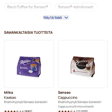
Black Coffee for Senseo®
Senseo®-kahvikoneet
Näytä lisää
Café Royal kahvityynyt Senseo-koneisiin
Senseo®-tarvikkeet
SAMANKALTAISIA TUOTTEITA
Kofeiinittomat kahvit Senseo-koneisiin
Kalkinpoisto ja huolto Senseo-kahvinkeittimeen
Segafredo-kahvityynyt Senseo-koneisiin
Café René -kahvityynyt Senseo-koneisiin
Kahvityynyt Senseo®-koneisiin
Milka
Senseo
Merrild-kahvityynyt Senseo-koneisiin
Kaakao
Cappuccino
8 kahvityynyä Senseo-koneisiin
8 kahvityynyä Senseo-koneisiin
Friele-kahvityynyt Senseo-koneisiin
Cappuccino
5 Intensiteetti
4.4
(
890
)
4.7
(
1.533
)