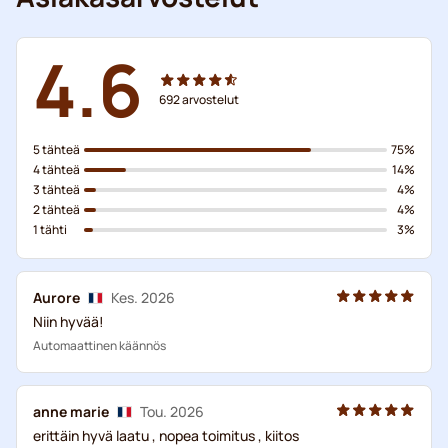
4.6
692
arvostelut
5 tähteä
75%
4 tähteä
14%
3 tähteä
4%
2 tähteä
4%
1 tähti
3%
Aurore
Kes. 2026
Niin hyvää!
Automaattinen käännös
anne marie
Tou. 2026
erittäin hyvä laatu , nopea toimitus , kiitos