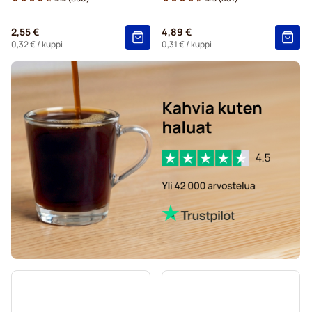
Marcilla-kahvityynyt Senseo-koneisiin
2,55 €
4,89 €
Gimoka-kahvityynyt Senseo-koneisiin
0,32 €
/ kuppi
0,31 €
/ kuppi
Tyynyt Senseo-koneisiin
Kaffekapslen for Senseo®