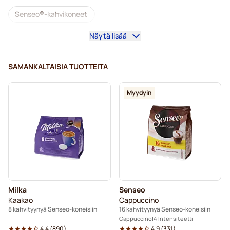
Senseo®-kahvikoneet
Näytä lisää
Café Royal kahvityynyt Senseo-koneisiin
Senseo®-tarvikkeet
SAMANKALTAISIA TUOTTEITA
Kofeiinittomat kahvit Senseo-koneisiin
Myydyin
Kalkinpoisto ja huolto Senseo-kahvinkeittimeen
Segafredo-kahvityynyt Senseo-koneisiin
Café René -kahvityynyt Senseo-koneisiin
Kahvityynyt Senseo®-koneisiin
Milka
Senseo
Merrild-kahvityynyt Senseo-koneisiin
Kaakao
Cappuccino
8 kahvityynyä Senseo-koneisiin
16 kahvityynyä Senseo-koneisiin
Friele-kahvityynyt Senseo-koneisiin
Cappuccino
4 Intensiteetti
4.4
(
890
)
4.9
(
331
)