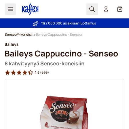
Haku
Kori
Yli 2 000 000 asiakkaan luottamus
Hintatakuu!
Skip to Content
Senseo®-koneisiin
Baileys Cappuccino - Senseo
Baileys
Baileys Cappuccino - Senseo
8 kahvityynyä Senseo-koneisiin
4.5
(699)