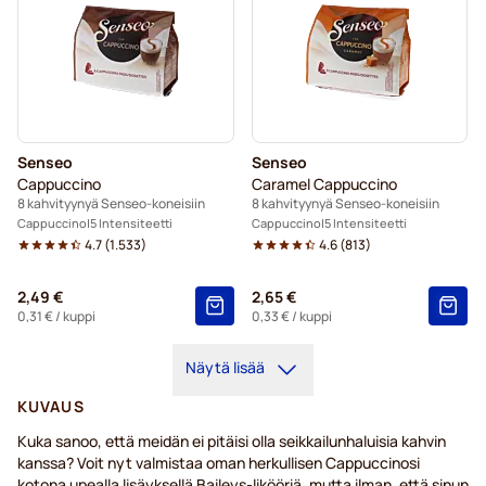
Senseo
Senseo
Cappuccino
Caramel Cappuccino
8 kahvityynyä Senseo-koneisiin
8 kahvityynyä Senseo-koneisiin
Cappuccino
5 Intensiteetti
Cappuccino
5 Intensiteetti
4.7
(
1.533
)
4.6
(
813
)
2,49 €
2,65 €
0,31 €
/ kuppi
0,33 €
/ kuppi
Näytä lisää
KUVAUS
Kuka sanoo, että meidän ei pitäisi olla seikkailunhaluisia kahvin
kanssa? Voit nyt valmistaa oman herkullisen Cappuccinosi
kotona upealla lisäyksellä Baileys-likööriä, mutta ilman, että sinun