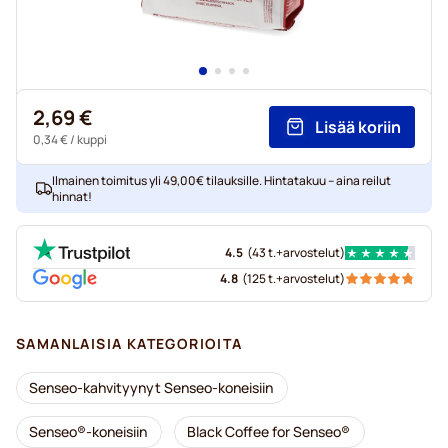
2,69 €
Lisää koriin
0,34 €
/ kuppi
Ilmainen toimitus yli 49,00€ tilauksille. Hintatakuu – aina reilut
hinnat!
4.5
(
43 t.+
arvostelut
)
4.8
(
125 t.+
arvostelut
)
SAMANLAISIA KATEGORIOITA
Senseo-kahvityynyt Senseo-koneisiin
Senseo®-koneisiin
Black Coffee for Senseo®