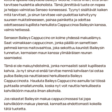
tarvitsee huolehtia alkoholista. Tämä jännittävä tuote on nopea
ja helppo valmistaa Senseo-koneessasi. Tyynyt sisältävät kaiken
mitä tarvitset, ja sinun tarvitsee vain pudottaa kahvityyny
suureen mukitelineeseen, painaa painiketta ja odottaa
odottaessasi kupillista herkullista Cappuccinoa Baileysin kanssa,
valmis hetkessä.
Senseon Baileys Cappuccino on kolme yhdessä makuelämys.
Saat voimakkaan cappuccinon, jonka päällä on samettisen
pehmeä kerros maitovaahtoa, joka sekoittuu kauniisti Baileysin
tunnetun, kermaisen maun kanssa ylimääräisen reunan
saamiseksi.
Tämä ei ole makuyhdistelmä, jonka normaalisti saisit kupillisesta
kahvia. Ja nyt sinun ei enää tarvitse mennä kahvilaan tai ostaa
pulloa Baileysia nauttiaksesi herkullisesta Baileys
Cappuccinosta. Hauduta Baileys Cappuccino aamulla tai töissä
puhtaalla omallatunnolla, koska nyt voit nauttia herkullisesta
kahviliköörin mausta ilman alkoholia.
Jos rakastat Baileysin makua cappuccinossasi tai jopa
kahviliköörin makua yleensä, kannattaa ehdottomasti kokeilla
tätä tuotetta.