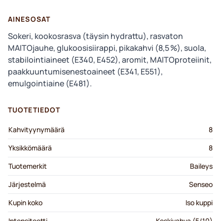
AINESOSAT
Sokeri, kookosrasva (täysin hydrattu), rasvaton
MAITOjauhe, glukoosisiirappi, pikakahvi (8,5 %), suola,
stabilointiaineet (E340, E452), aromit, MAITOproteiinit,
paakkuuntumisenestoaineet (E341, E551),
emulgointiaine (E481).
TUOTETIEDOT
Kahvityynymäärä
8
Yksikkömäärä
8
Tuotemerkit
Baileys
Järjestelmä
Senseo
Kupin koko
Iso kuppi
Intensiteetti
Keskivahva (5/10)