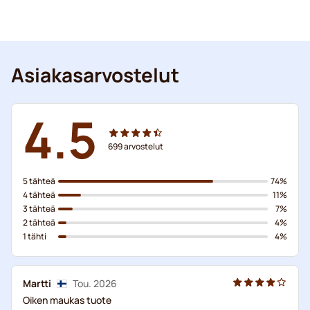
Asiakasarvostelut
4.5
699
arvostelut
5 tähteä
74%
4 tähteä
11%
3 tähteä
7%
2 tähteä
4%
1 tähti
4%
Martti
Tou. 2026
Oiken maukas tuote