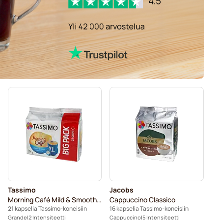
Tassimo
Jacobs
Morning Café Mild & Smooth XL
Cappuccino Classico
21 kapselia Tassimo-koneisiin
16 kapselia Tassimo-koneisiin
Grande
2 Intensiteetti
Cappuccino
5 Intensiteetti