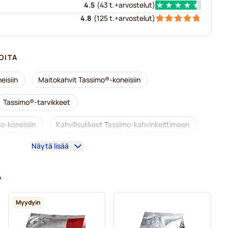
4.5
(
43 t.+
arvostelut
)
4.8
(
125 t.+
arvostelut
)
OITA
eisiin
Maitokahvit Tassimo®-koneisiin
Tassimo®-tarvikkeet
o-koneisiin
Kahvilisukkeet Tassimo-kahvinkeittimeen
Näytä lisää
imo-kahvinkeittimeen
koneisiin
Jacobs-kahvikapselit Tassimo-koneisiin
A
Friele-kahvikapselit Tassimo-koneisiin
Myydyin
mo-koneisiin
Tassimo®-koneisiin