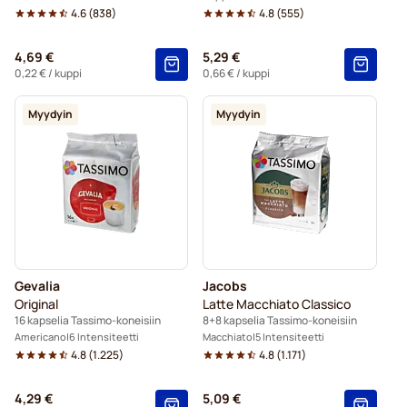
4.6
(
838
)
4.8
(
555
)
4,69 €
5,29 €
0,22 €
/ kuppi
0,66 €
/ kuppi
Myydyin
Myydyin
Gevalia
Jacobs
Original
Latte Macchiato Classico
16 kapselia Tassimo-koneisiin
8+8 kapselia Tassimo-koneisiin
Americano
6 Intensiteetti
Macchiato
5 Intensiteetti
4.8
(
1.225
)
4.8
(
1.171
)
4,29 €
5,09 €