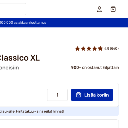
Kori
2 000 000 asiakkaan luottamus
4.9
(640)
lassico XL
oneisiin
900
+ on ostanut hiljattain
Lisää koriin
ilauksille. Hintatakuu – aina reilut hinnat!