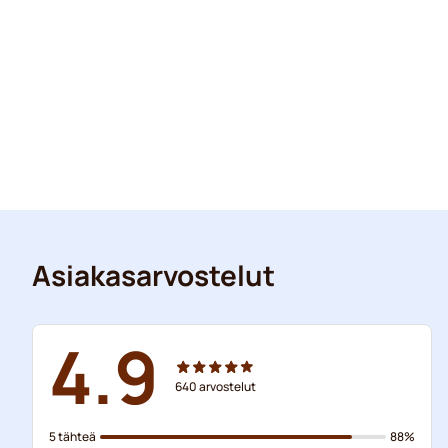
Asiakasarvostelut
4.9
640
arvostelut
5 tähteä
88%