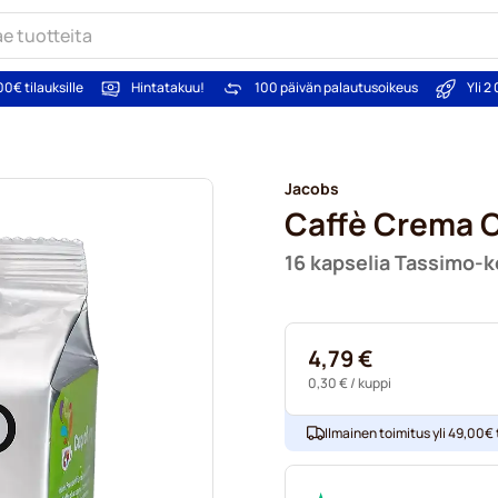
00€ tilauksille
Hintatakuu!
100 päivän palautusoikeus
Yli 
Jacobs
Caffè Crema C
16 kapselia Tassimo-k
4,79 €
0,30 €
/ kuppi
Ilmainen toimitus yli 49,00€ t