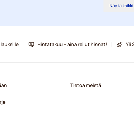
Näytä kaikki
lauksille
Hintatakuu – aina reilut hinnat!
Yli
sään
Tietoa meistä
rje