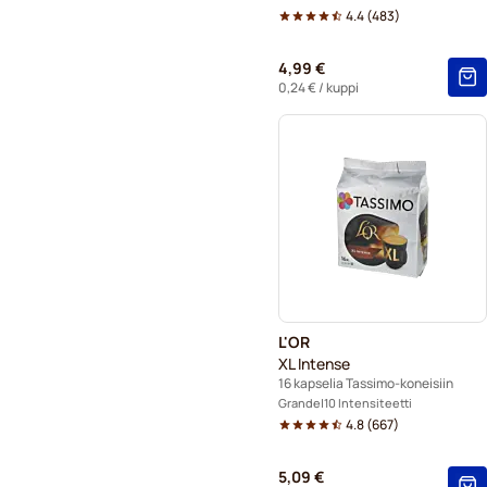
4.4
(
483
)
4,99 €
0,24 €
/ kuppi
L'OR
XL Intense
16 kapselia Tassimo-koneisiin
Grande
10 Intensiteetti
4.8
(
667
)
5,09 €