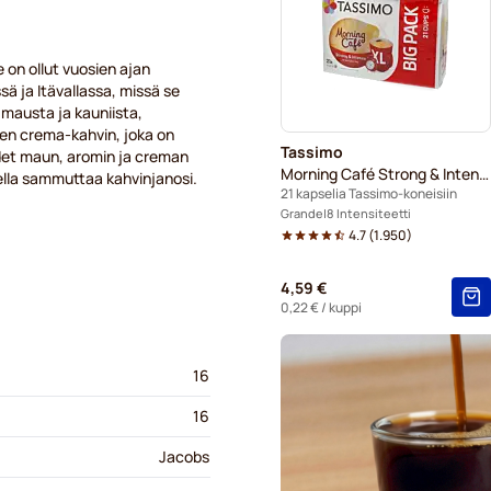
Kaakaot ja teet Tassimo®-ko
 on ollut vuosien ajan
ä ja Itävallassa, missä se
mausta ja kauniista,
sen crema-kahvin, joka on
Tassimo
udet maun, aromin ja creman
Morning Café Strong & Intense XL
della sammuttaa kahvinjanosi.
21 kapselia Tassimo-koneisiin
Grande
8 Intensiteetti
4.7
(
1.950
)
4,59 €
0,22 €
/ kuppi
16
16
Jacobs