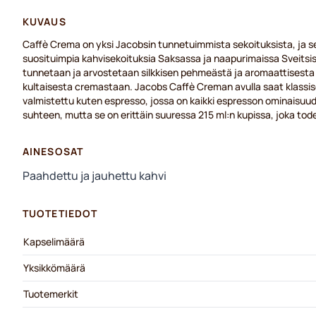
KUVAUS
Caffè Crema on yksi Jacobsin tunnetuimmista sekoituksista, ja se
suosituimpia kahvisekoituksia Saksassa ja naapurimaissa Sveitsiss
tunnetaan ja arvostetaan silkkisen pehmeästä ja aromaattisesta 
kultaisesta cremastaan. Jacobs Caffè Creman avulla saat klassi
valmistettu kuten espresso, jossa on kaikki espresson ominaisu
suhteen, mutta se on erittäin suuressa 215 ml:n kupissa, joka to
AINESOSAT
Paahdettu ja jauhettu kahvi
TUOTETIEDOT
Kapselimäärä
Yksikkömäärä
Tuotemerkit