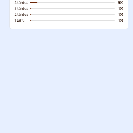
4 tähteä
9%
3 tähteä
1%
2 tähteä
1%
1 tähti
1%