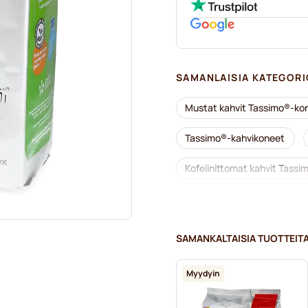
SAMANLAISIA KATEGORI
Mustat kahvit Tassimo®-kon
Tassimo®-kahvikoneet
Kofeiinittomat kahvit Tassim
Kalkinpoisto ja huolto Tass
L’OR-kahvikapselit Tassimo-
SAMANKALTAISIA TUOTTEIT
Kapselit Tassimo®-koneisiin
Myydyin
Marcilla-kahvikapselit Tassi