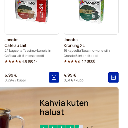
neisiin
Gevalia-kahvikapselit Tassimo-koneisiin
Jacobs
Jacobs
Café au Lait
Krönung XL
24 kapselia Tassimo-koneisiin
16 kapselia Tassimo-koneisiin
Café au lait
5 Intensiteetti
Grande
8 Intensiteetti
4.8
(
804
)
4.7
(
833
)
6,99 €
4,99 €
0,29 €
/ kuppi
0,31 €
/ kuppi