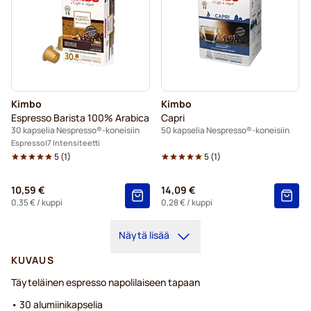
Kimbo
Kimbo
Espresso Barista 100% Arabica
Capri
30 kapselia Nespresso®-koneisiin
50 kapselia Nespresso®-koneisiin
Espresso
7 Intensiteetti
5
(
1
)
5
(
1
)
10,59 €
14,09 €
0,35 €
/ kuppi
0,28 €
/ kuppi
Näytä lisää
KUVAUS
Täyteläinen espresso napolilaiseen tapaan
• 30 alumiinikapselia