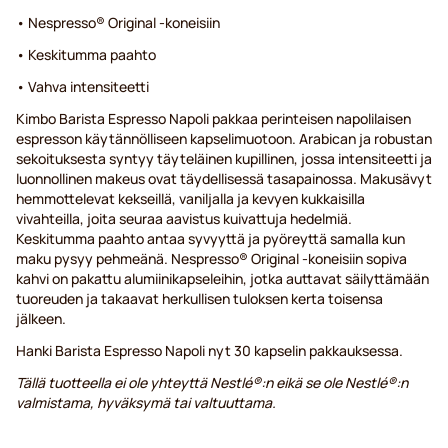
• Nespresso® Original -koneisiin
• Keskitumma paahto
• Vahva intensiteetti
Kimbo Barista Espresso Napoli pakkaa perinteisen napolilaisen
espresson käytännölliseen kapselimuotoon. Arabican ja robustan
sekoituksesta syntyy täyteläinen kupillinen, jossa intensiteetti ja
luonnollinen makeus ovat täydellisessä tasapainossa. Makusävyt
hemmottelevat kekseillä, vaniljalla ja kevyen kukkaisilla
vivahteilla, joita seuraa aavistus kuivattuja hedelmiä.
Keskitumma paahto antaa syvyyttä ja pyöreyttä samalla kun
maku pysyy pehmeänä. Nespresso® Original -koneisiin sopiva
kahvi on pakattu alumiinikapseleihin, jotka auttavat säilyttämään
tuoreuden ja takaavat herkullisen tuloksen kerta toisensa
jälkeen.
Hanki Barista Espresso Napoli nyt 30 kapselin pakkauksessa.
Tällä tuotteella ei ole yhteyttä Nestlé®:n eikä se ole Nestlé®:n
valmistama, hyväksymä tai valtuuttama.