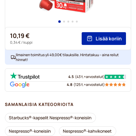
10,19 €
Lisää koriin
0,34 €
/ kuppi
Ilmainen toimitus yli 49,00€ tilauksille. Hintatakuu – aina reilut
hinnat!
4.5
(
43 t.+
arvostelut
)
4.8
(
125 t.+
arvostelut
)
SAMANLAISIA KATEGORIOITA
Starbucks®-kapselit Nespresso®-koneisiin
Nespresso®-koneisiin
Nespresso®-kahvikoneet