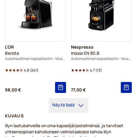
L'OR
Nespresso
Barista
Inissia EN 80.B
Automaattinen kapselikeitin - Musta
Automaattinen kapselikeitin - Musta
4.8
(
241
)
4.7
(
13
)
98,00 €
77,00 €
Näytä lisää
KUVAUS
illyn laatukahveilla on oma kapselijärjestelmänsä, ja tarvitset
yhteensopivan kahvikoneen valmistaaksesi kahvia illyn