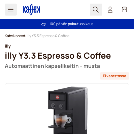
Haku
Kori
100 päivän palautusoikeus
Ilmainen toimitus yli 49,00€ tilauksille
Skip to Content
Kahvikoneet
illy Y3.3 Espresso & Coffee
illy
illy Y3.3 Espresso & Coffee
Automaattinen kapselikeitin - musta
Ei varastossa