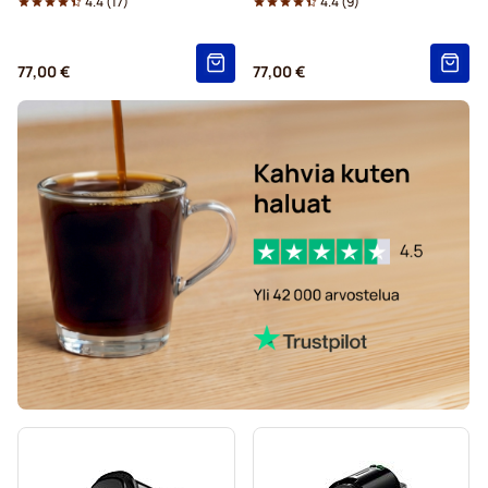
4.4
(
17
)
4.4
(
9
)
77,00 €
77,00 €