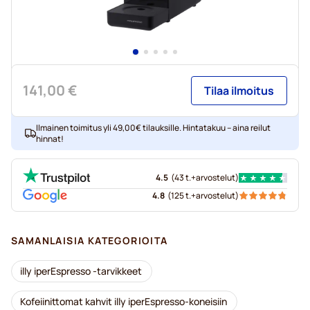
141,00 €
Tilaa ilmoitus
Ilmainen toimitus yli 49,00€ tilauksille. Hintatakuu – aina reilut
hinnat!
4.5
(
43 t.+
arvostelut
)
4.8
(
125 t.+
arvostelut
)
SAMANLAISIA KATEGORIOITA
illy iperEspresso -tarvikkeet
Kofeiinittomat kahvit illy iperEspresso-koneisiin