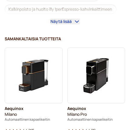
Kalkinpoisto ja huolto illy IperEspresso-kahvinkeittimeen
Näytä lisää
Kapselit illy iperEspresso® -koneisiin
Kahvikapselit illy iperEspresso -koneisiin
SAMANKALTAISIA TUOTTEITA
Aequinox
Aequinox
Milano
Milano Pro
Automaattinen kapselikeitin
Automaattinen kapselikeitin