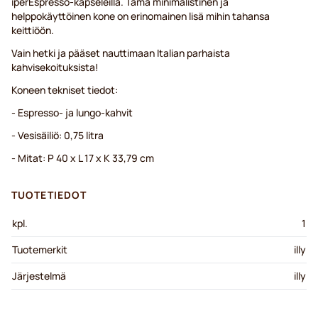
iperEspresso-kapseleilla. Tämä minimalistinen ja
helppokäyttöinen kone on erinomainen lisä mihin tahansa
keittiöön.
Vain hetki ja pääset nauttimaan Italian parhaista
kahvisekoituksista!
Koneen tekniset tiedot:
- Espresso- ja lungo-kahvit
- Vesisäiliö: 0,75 litra
- Mitat: P 40 x L 17 x K 33,79 cm
TUOTETIEDOT
kpl.
1
Tuotemerkit
illy
Järjestelmä
illy