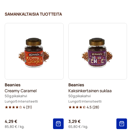
SAMANKALTAISIA TUOTTEITA
Beanies
Beanies
Creamy Caramel
Kaksinkertainen suklaa
50g pikakahvi
50g pikakahvi
Lungo
5 Intensiteetti
Lungo
5 Intensiteetti
4
(
31
)
4.5
(
28
)
4,29 €
3,29 €
85,80 €
/ kg.
65,80 €
/ kg.