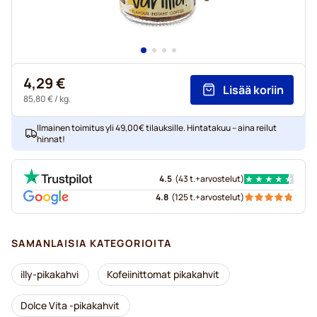
4,29 €
Lisää koriin
85,80 €
/ kg.
Ilmainen toimitus yli 49,00€ tilauksille. Hintatakuu – aina reilut
hinnat!
4.5
(
43 t.+
arvostelut
)
4.8
(
125 t.+
arvostelut
)
SAMANLAISIA KATEGORIOITA
illy-pikakahvi
Kofeiinittomat pikakahvit
Dolce Vita -pikakahvit