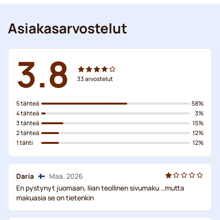
Asiakasarvostelut
3.8
33
arvostelut
5 tähteä
58%
4 tähteä
3%
3 tähteä
15%
2 tähteä
12%
1 tähti
12%
Daria
Maa. 2026
En pystynyt juomaan, liian teollinen sivumaku …mutta
makuasia se on tietenkin