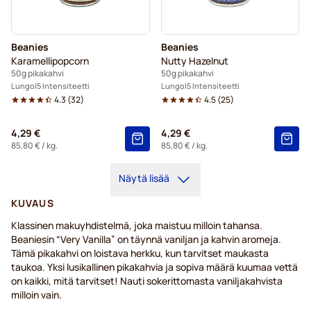
Beanies
Beanies
Karamellipopcorn
Nutty Hazelnut
50g pikakahvi
50g pikakahvi
Lungo
5 Intensiteetti
Lungo
5 Intensiteetti
4.3
(
32
)
4.5
(
25
)
4,29 €
4,29 €
85,80 €
/ kg.
85,80 €
/ kg.
Näytä lisää
KUVAUS
Klassinen makuyhdistelmä, joka maistuu milloin tahansa.
Beaniesin “Very Vanilla” on täynnä vaniljan ja kahvin aromeja.
Tämä pikakahvi on loistava herkku, kun tarvitset maukasta
taukoa. Yksi lusikallinen pikakahvia ja sopiva määrä kuumaa vettä
on kaikki, mitä tarvitset! Nauti sokerittomasta vaniljakahvista
milloin vain.