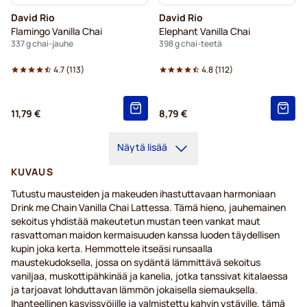
David Rio
David Rio
Flamingo Vanilla Chai
Elephant Vanilla Chai
337 g chai-jauhe
398 g chai-teetä
4.7
(
113
)
4.8
(
112
)
11,79 €
8,79 €
Näytä lisää
KUVAUS
Tutustu mausteiden ja makeuden ihastuttavaan harmoniaan
Drink me Chain Vanilla Chai Lattessa. Tämä hieno, jauhemainen
sekoitus yhdistää makeutetun mustan teen vankat maut
rasvattoman maidon kermaisuuden kanssa luoden täydellisen
kupin joka kerta. Hemmottele itseäsi runsaalla
maustekudoksella, jossa on sydäntä lämmittävä sekoitus
vaniljaa, muskottipähkinää ja kanelia, jotka tanssivat kitalaessa
ja tarjoavat lohduttavan lämmön jokaisella siemauksella.
Ihanteellinen kasvissyöjille ja valmistettu kahvin ystäville, tämä