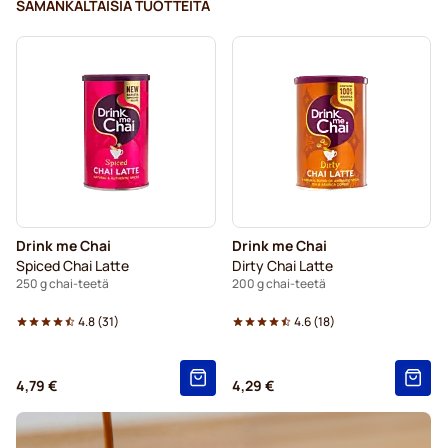
SAMANKALTAISIA TUOTTEITA
Drink me Chai
Drink me Chai
Spiced Chai Latte
Dirty Chai Latte
250 g chai-teetä
200 g chai-teetä
4.8
(
31
)
4.6
(
18
)
4,79 €
4,29 €