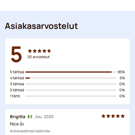
Asiakasarvostelut
5
20
arvostelut
5 tähteä
95%
4 tähteä
5%
3 tähteä
0%
2 tähteä
0%
1 tähti
0%
Brigitta
Jou. 2025
Nice 👍
Automaattinen käännös