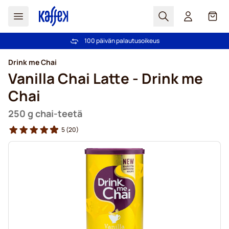
Haku
Kori
100 päivän palautusoikeus
Ilmainen toimitus yli 49,00€ tilauksille
Skip to Content
Drink me Chai
Vanilla Chai Latte - Drink me
Chai
250 g chai-teetä
5
(20)