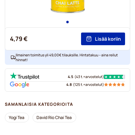
4,79 €
Lisää koriin
Ilmainen toimitus yli 49,00€ tilauksille. Hintatakuu – aina reilut
hinnat!
4.5
(
43 t.+
arvostelut
)
4.8
(
125 t.+
arvostelut
)
SAMANLAISIA KATEGORIOITA
Yogi Tea
David Rio Chai Tea