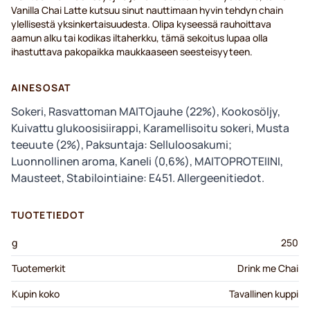
Vanilla Chai Latte kutsuu sinut nauttimaan hyvin tehdyn chain
ylellisestä yksinkertaisuudesta. Olipa kyseessä rauhoittava
aamun alku tai kodikas iltaherkku, tämä sekoitus lupaa olla
ihastuttava pakopaikka maukkaaseen seesteisyyteen.
AINESOSAT
Sokeri, Rasvattoman MAITOjauhe (22%), Kookosöljy,
Kuivattu glukoosisiirappi, Karamellisoitu sokeri, Musta
teeuute (2%), Paksuntaja: Selluloosakumi;
Luonnollinen aroma, Kaneli (0,6%), MAITOPROTEIINI,
Mausteet, Stabilointiaine: E451. Allergeenitiedot.
TUOTETIEDOT
g
250
Tuotemerkit
Drink me Chai
Kupin koko
Tavallinen kuppi