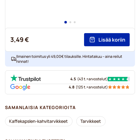
3,49 €
Lisää koriin
Ilmainen toimitus yli 49,00€ tilauksille. Hintatakuu – aina reilut
hinnat!
4.5
(
43 t.+
arvostelut
)
4.8
(
125 t.+
arvostelut
)
SAMANLAISIA KATEGORIOITA
Kaffekapslen-kahvitarvikkeet
Tarvikkeet