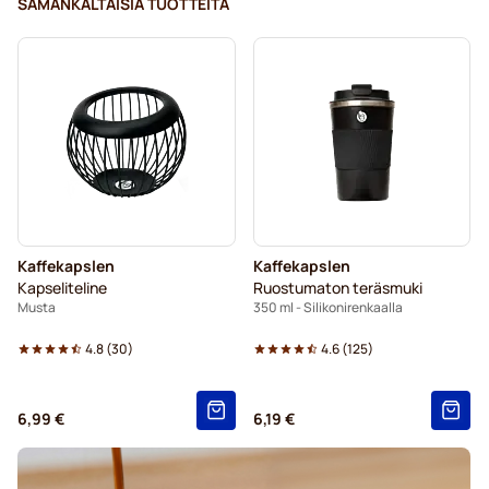
SAMANKALTAISIA TUOTTEITA
Kaffekapslen
Kaffekapslen
Kapseliteline
Ruostumaton teräsmuki
Musta
350 ml - Silikonirenkaalla
4.8
(
30
)
4.6
(
125
)
6,99 €
6,19 €