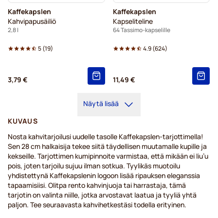
Kaffekapslen
Kaffekapslen
Kahvipapusäiliö
Kapseliteline
2,8 l
64 Tassimo-kapselille
5
(
19
)
4.9
(
624
)
3,79 €
11,49 €
Näytä lisää
KUVAUS
Nosta kahvitarjoilusi uudelle tasolle Kaffekapslen-tarjottimella!
Sen 28 cm halkaisija tekee siitä täydellisen muutamalle kupille ja
kekseille. Tarjottimen kumipinnoite varmistaa, että mikään ei liu’u
pois, joten tarjoilu sujuu ilman sotkua. Tyylikäs muotoilu
yhdistettynä Kaffekapslenin logoon lisää ripauksen eleganssia
tapaamisiisi. Olitpa rento kahvinjuoja tai harrastaja, tämä
tarjotin on valinta niille, jotka arvostavat laatua ja tyyliä yhtä
paljon. Tee seuraavasta kahvihetkestäsi todella erityinen.