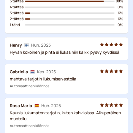
5 tähteä
88%
4 tähteä
0%
3 tähteä
6%
2 tähteä
6%
1 tähti
0%
Henry
Huh. 2025
Hyvän kokoinen ja pinta ei liukas niin kaikki pysyy kyydissä.
Gabriella
Kes. 2025
mahtava tarjotin liukumisen estolla
Automaattinen käännös
Rosa María
Huh. 2025
Kaunis liukumaton tarjotin, kuten kahviloissa. Alkuperäinen
muotoilu.
Automaattinen käännös