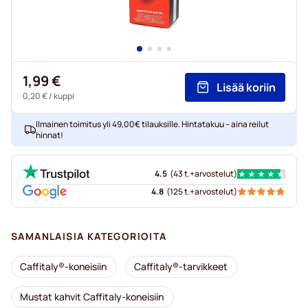
1,99 €
Lisää koriin
0,20 €
/ kuppi
Ilmainen toimitus yli 49,00€ tilauksille. Hintatakuu – aina reilut
hinnat!
4.5
(
43 t.+
arvostelut
)
4.8
(
125 t.+
arvostelut
)
SAMANLAISIA KATEGORIOITA
Caffitaly®-koneisiin
Caffitaly®-tarvikkeet
Mustat kahvit Caffitaly-koneisiin