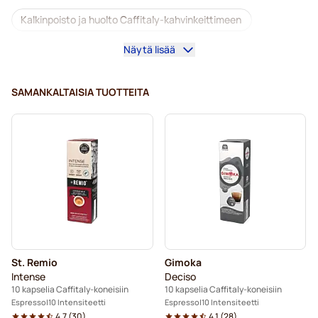
Kalkinpoisto ja huolto Caffitaly-kahvinkeittimeen
Näytä lisää
Gimoka-kapselit Caffitaly-koneisiin
Kapselit Caffitaly®-koneisiin
SAMANKALTAISIA TUOTTEITA
St. Remio
Gimoka
Intense
Deciso
10 kapselia Caffitaly-koneisiin
10 kapselia Caffitaly-koneisiin
Espresso
10 Intensiteetti
Espresso
10 Intensiteetti
4.7
(
30
)
4.1
(
28
)