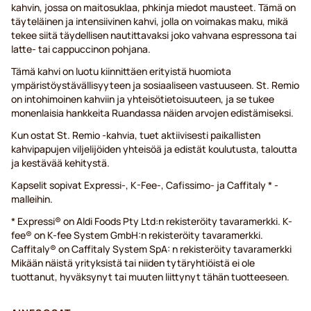
kahvin, jossa on maitosuklaa, phkinja miedot mausteet. Tämä on
täyteläinen ja intensiivinen kahvi, jolla on voimakas maku, mikä
tekee siitä täydellisen nautittavaksi joko vahvana espressona tai
latte- tai cappuccinon pohjana.
Tämä kahvi on luotu kiinnittäen erityistä huomiota
ympäristöystävällisyyteen ja sosiaaliseen vastuuseen. St. Remio
on intohimoinen kahviin ja yhteisötietoisuuteen, ja se tukee
monenlaisia hankkeita Ruandassa näiden arvojen edistämiseksi.
Kun ostat St. Remio -kahvia, tuet aktiivisesti paikallisten
kahvipapujen viljelijöiden yhteisöä ja edistät koulutusta, taloutta
ja kestävää kehitystä.
Kapselit sopivat Expressi-, K-Fee-, Cafissimo- ja Caffitaly * -
malleihin.
* Expressi® on Aldi Foods Pty Ltd:n rekisteröity tavaramerkki. K-
fee® on K-fee System GmbH:n rekisteröity tavaramerkki.
Caffitaly® on Caffitaly System SpA: n rekisteröity tavaramerkki
Mikään näistä yrityksistä tai niiden tytäryhtiöistä ei ole
tuottanut, hyväksynyt tai muuten liittynyt tähän tuotteeseen.