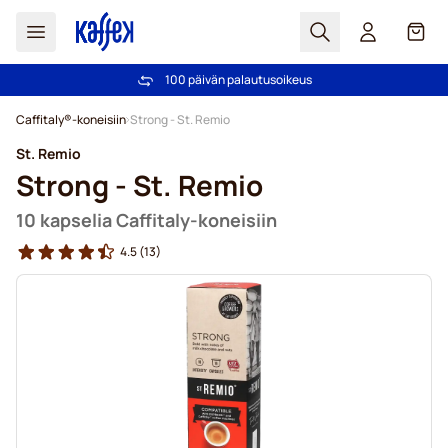
Haku
Kori
100 päivän palautusoikeus
Ilmainen toimitus yli 49,00€ tilauksille
Skip to Content
Caffitaly®-koneisiin
Strong - St. Remio
St. Remio
Strong - St. Remio
10 kapselia Caffitaly-koneisiin
4.5
(13)