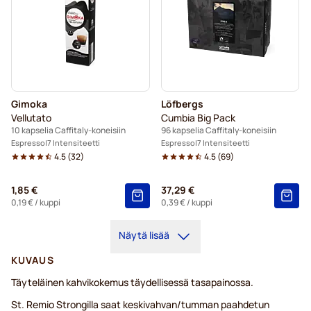
Gimoka
Löfbergs
Vellutato
Cumbia Big Pack
10 kapselia Caffitaly-koneisiin
96 kapselia Caffitaly-koneisiin
Espresso
7 Intensiteetti
Espresso
7 Intensiteetti
4.5
(
32
)
4.5
(
69
)
1,85 €
37,29 €
0,19 €
/ kuppi
0,39 €
/ kuppi
Näytä lisää
KUVAUS
Täyteläinen kahvikokemus täydellisessä tasapainossa.
St. Remio Strongilla saat keskivahvan/tumman paahdetun