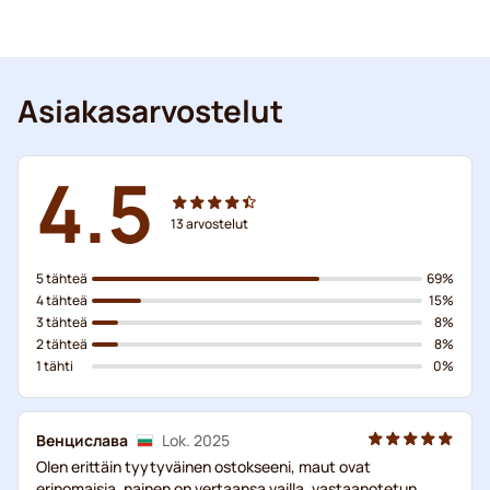
Asiakasarvostelut
4.5
13
arvostelut
5 tähteä
69%
4 tähteä
15%
3 tähteä
8%
2 tähteä
8%
1 tähti
0%
Венцислава
Lok. 2025
Olen erittäin tyytyväinen ostokseeni, maut ovat
erinomaisia, nainen on vertaansa vailla, vastaanotetun