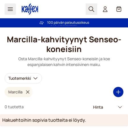
Haku
Kori
100 päivän palautusoikeus
Ilmainen toimitus yli 49,00€ tilauksille
Skip to Content
Marcilla-kahvityynyt Senseo-
koneisiin
Osta Marcilla-kahvityynyt Senseo-koneisiin ja koe
espanjalaisen kahvin intensiivinen maku.
Tuotemerkki
Marcilla
0 tuotetta
Hakuehtoihin sopivia tuotteita ei löydy.