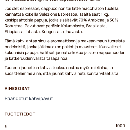
Jos olet espresson, cappuccinon tai latte macchiaton tuulella,
kannattaa kokeilla Selezione Espressoa. Täältä saat 1 kg.
keskipaahtoisia papuja, jotka sisältävät 70% Arabicaa ja 30%
Robustaa. Pavut ovat peräisin Kolumbiasta, Brasiliasta,
Etiopiasta, Intiasta, Kongosta ja Jaavasta.
Tämä kahvi antaa sinulle aromaattisen ja makean maun tuoreista
hedelmistä, jonka jälkimaku on phkint ja mausteet. Kun valitset
kokonaisia papuja, hallitset jauhatuskokoa ja siten happamuuden
ja katkeruuden välistä tasapainoa.
Tuoreen jauhettua kahvia tuoksu nostaa myös mielialaa, ja
suosittelemme aina, että jauhat kahvia heti, kun tarvitset sitä.
AINESOSAT
Paahdetut kahvipavut
TUOTETIEDOT
g
1000