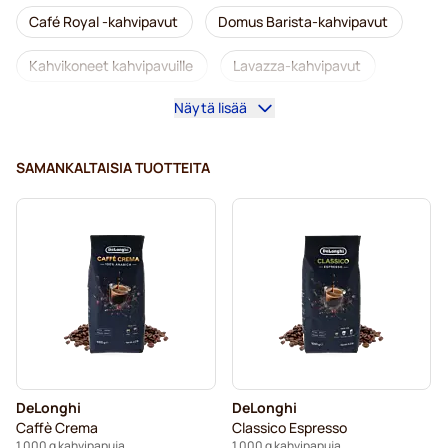
Café Royal -kahvipavut
Domus Barista-kahvipavut
Kahvikoneet kahvipavuille
Lavazza-kahvipavut
Näytä lisää
Kofeiinittomat kahvipavut
L'OR-kahvipavut
Segafredo-kahvipavut
Caffè Borbone -kahvipavut
SAMANKALTAISIA TUOTTEITA
Merrild-kahvipavut
Garibaldi-kahvipavut
Tonino Lamborghini -kahvipavut
Gimoka-kahvipavut
Kaffekapslen-kahvipavut
Delonghi-espressopavut
Kahvipavut
DeLonghi
DeLonghi
Caffè Crema
Classico Espresso
1 000 g kahvipapuja
1 000 g kahvipapuja