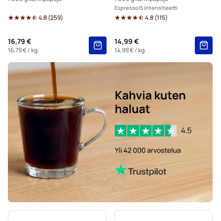
Espresso
5 Intensiteetti
4.8
(
259
)
4.8
(
115
)
16,79 €
14,99 €
16,79 €
/ kg.
14,99 €
/ kg.