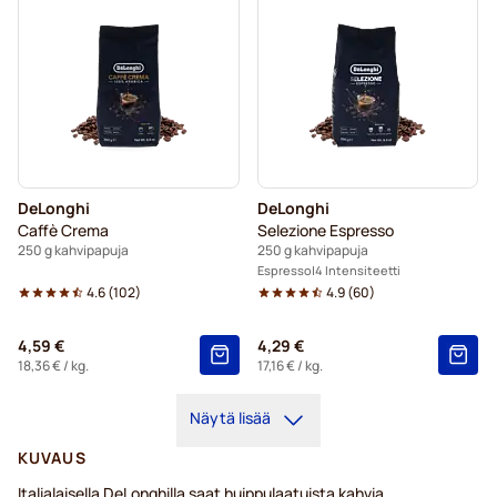
DeLonghi
DeLonghi
Caffè Crema
Selezione Espresso
250 g kahvipapuja
250 g kahvipapuja
Espresso
4 Intensiteetti
4.6
(
102
)
4.9
(
60
)
4,59 €
4,29 €
18,36 €
/ kg.
17,16 €
/ kg.
Näytä lisää
KUVAUS
Italialaisella DeLonghilla saat huippulaatuista kahvia.