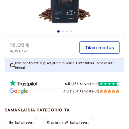
16,09 €
Tilaa ilmoitus
16,09 €
/ kg.
Ilmainen toimitus yli 49,00€ tilauksille. Hintatakuu – aina reilut
hinnat!
4.5
(
43 t.+
arvostelut
)
4.8
(
125 t.+
arvostelut
)
SAMANLAISIA KATEGORIOITA
illy-kahvipavut
Starbucks®-kahvipavut