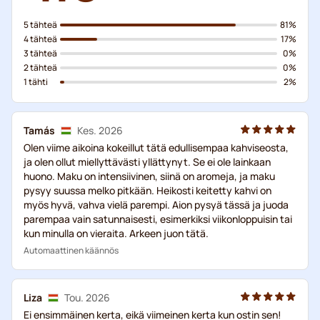
5 tähteä
81%
4 tähteä
17%
3 tähteä
0%
2 tähteä
0%
1 tähti
2%
Tamás
Kes. 2026
Olen viime aikoina kokeillut tätä edullisempaa kahviseosta,
ja olen ollut miellyttävästi yllättynyt. Se ei ole lainkaan
huono. Maku on intensiivinen, siinä on aromeja, ja maku
pysyy suussa melko pitkään. Heikosti keitetty kahvi on
myös hyvä, vahva vielä parempi. Aion pysyä tässä ja juoda
parempaa vain satunnaisesti, esimerkiksi viikonloppuisin tai
kun minulla on vieraita. Arkeen juon tätä.
Automaattinen käännös
Liza
Tou. 2026
Ei ensimmäinen kerta, eikä viimeinen kerta kun ostin sen!