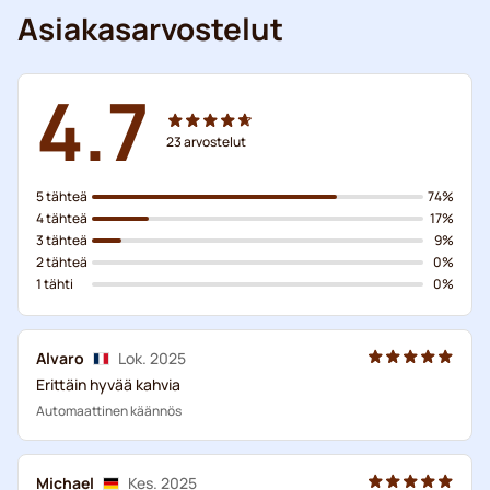
Asiakasarvostelut
4.7
23
arvostelut
5 tähteä
74%
4 tähteä
17%
3 tähteä
9%
2 tähteä
0%
1 tähti
0%
Alvaro
Lok. 2025
Erittäin hyvää kahvia
Automaattinen käännös
Michael
Kes. 2025