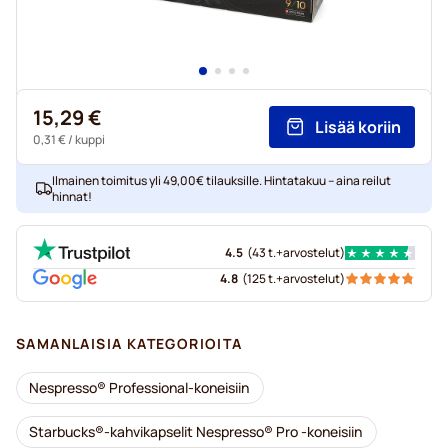
15,29 €
Lisää koriin
0,31 €
/ kuppi
Ilmainen toimitus yli 49,00€ tilauksille. Hintatakuu – aina reilut
hinnat!
4.5
(
43 t.+
arvostelut
)
4.8
(
125 t.+
arvostelut
)
SAMANLAISIA KATEGORIOITA
Nespresso® Professional-koneisiin
Starbucks®-kahvikapselit Nespresso® Pro -koneisiin