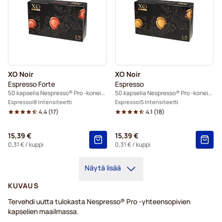
XO Noir
XO Noir
Espresso Forte
Espresso
50 kapselia Nespresso® Pro -koneisiin
50 kapselia Nespresso® Pro -koneisiin
Espresso
8 Intensiteetti
Espresso
5 Intensiteetti
4.4
(
17
)
4.1
(
18
)
15,39 €
15,39 €
0,31 €
/ kuppi
0,31 €
/ kuppi
Näytä lisää
KUVAUS
Tervehdi uutta tulokasta Nespresso® Pro -yhteensopivien
kapselien maailmassa.