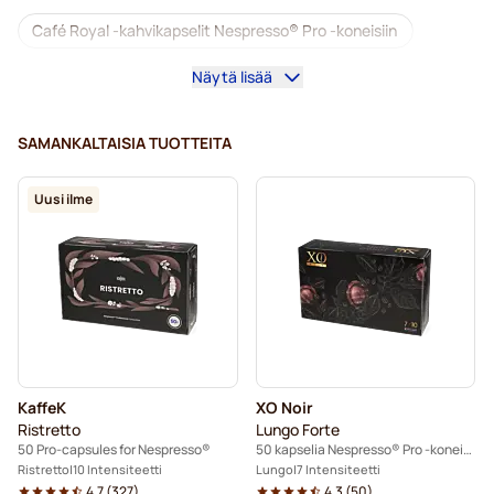
Café Royal -kahvikapselit Nespresso® Pro -koneisiin
Näytä lisää
Nespresso® Professional -kahvikoneet
Nespresso® Professional -tarvikkeet
SAMANKALTAISIA TUOTTEITA
Kofeiinittomat kahvit Nespresso® Pro -koneisiin
Uusi ilme
Kalkinpoisto ja huolto Nespresso® Pro-kahvinkeittimeen
Kapselit Nespresso® Pro-koneisiin
Gimoka-kapselit Nespresso® Pro -koneisiin
Kahvikapselit Nespresso® Pro -koneisiin
KaffeK
XO Noir
Kaffekapslen-kapselit Nespresso® Professional -koneisiin
Ristretto
Lungo Forte
50 Pro-capsules for Nespresso®
50 kapselia Nespresso® Pro -koneisiin
Ristretto
10 Intensiteetti
Lungo
7 Intensiteetti
4.7
(
327
)
4.3
(
50
)