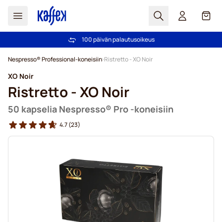
Haku
Kori
Yli 2 000 000 asiakkaan luottamus
Ilmainen toimitus yli 49,00€ tilauksille
100 päivän palautusoikeus
Hintatakuu!
Skip to Content
Nespresso® Professional-koneisiin
Ristretto - XO Noir
XO Noir
Ristretto - XO Noir
50 kapselia Nespresso® Pro -koneisiin
4.7
(23)