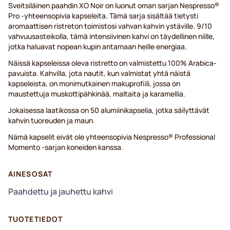
Sveitsiläinen paahdin XO Noir on luonut oman sarjan Nespresso®
Pro -yhteensopivia kapseleita. Tämä sarja sisältää tietysti
aromaattisen ristreton toimistosi vahvan kahvin ystäville. 9/10
vahvuusasteikolla, tämä intensiivinen kahvi on täydellinen niille,
jotka haluavat nopean kupin antamaan heille energiaa.
Näissä kapseleissa oleva ristretto on valmistettu 100% Arabica-
pavuista. Kahvilla, jota nautit, kun valmistat yhtä näistä
kapseleista, on monimutkainen makuprofiili, jossa on
maustettuja muskottipähkinää, maltaita ja karamellia.
Jokaisessa laatikossa on 50 alumiinikapselia, jotka säilyttävät
kahvin tuoreuden ja maun.
Nämä kapselit eivät ole yhteensopivia Nespresso® Professional
Momento -sarjan koneiden kanssa.
AINESOSAT
Paahdettu ja jauhettu kahvi
TUOTETIEDOT