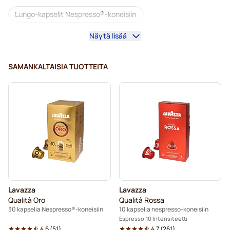
Lungo-kapselit Nespresso®-koneisiin
Näytä lisää
Lavazza-kapselit Nespresso®-koneisiin
illy-kahvikapselit Nespresso®-koneisiin
SAMANKALTAISIA TUOTTEITA
Café Royal -kahvikapselit Nespresso®-koneisiin
Nespresso®-tarvikkeet
Kahvilisukkeet Nespresso®-kahvinkeittimeen
Kalkinpoisto ja huolto Nespresso®-kahvinkeittimeen
L’OR-kahvikapselit Nespresso®-koneisiin
Lavazza
Lavazza
Segafredo-kahvikapselit Nespresso®-koneisiin
Qualità Oro
Qualità Rossa
30 kapselia Nespresso®-koneisiin
10 kapselia nespresso-koneisiin
Café René -kahvikapselit Nespresso®-koneisiin
Espresso
10 Intensiteetti
4.6
(
51
)
4.7
(
261
)