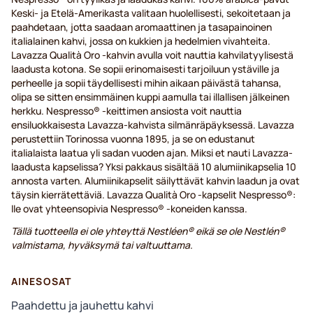
Keski- ja Etelä-Amerikasta valitaan huolellisesti, sekoitetaan ja
paahdetaan, jotta saadaan aromaattinen ja tasapainoinen
italialainen kahvi, jossa on kukkien ja hedelmien vivahteita.
Lavazza Qualità Oro -kahvin avulla voit nauttia kahvilatyylisestä
laadusta kotona. Se sopii erinomaisesti tarjoiluun ystäville ja
perheelle ja sopii täydellisesti mihin aikaan päivästä tahansa,
olipa se sitten ensimmäinen kuppi aamulla tai illallisen jälkeinen
herkku. Nespresso® -keittimen ansiosta voit nauttia
ensiluokkaisesta Lavazza-kahvista silmänräpäyksessä. Lavazza
perustettiin Torinossa vuonna 1895, ja se on edustanut
italialaista laatua yli sadan vuoden ajan. Miksi et nauti Lavazza-
laadusta kapselissa? Yksi pakkaus sisältää 10 alumiinikapselia 10
annosta varten. Alumiinikapselit säilyttävät kahvin laadun ja ovat
täysin kierrätettäviä. Lavazza Qualità Oro -kapselit Nespresso®:
lle ovat yhteensopivia Nespresso® -koneiden kanssa.
Tällä tuotteella ei ole yhteyttä Nestléen® eikä se ole Nestlén®
valmistama, hyväksymä tai valtuuttama.
AINESOSAT
Paahdettu ja jauhettu kahvi