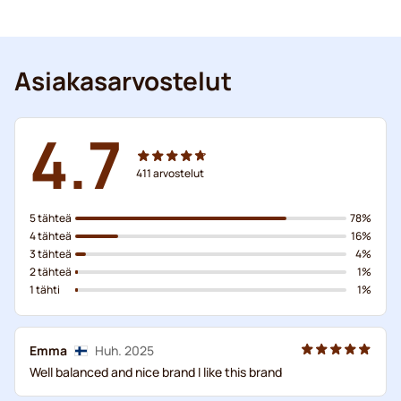
Asiakasarvostelut
4.7
411
arvostelut
5 tähteä
78%
4 tähteä
16%
3 tähteä
4%
2 tähteä
1%
1 tähti
1%
Emma
Huh. 2025
Well balanced and nice brand I like this brand