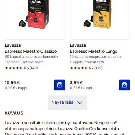
Lavazza
Lavazza
Espresso Maestro Classico
Espresso Maestro Lungo
30 kapselia nespresso-koneisiin
10 kapselia nespresso-koneisiin
Espresso
6 Intensiteetti
Lungo
5 Intensiteetti
4.6
(
149
)
4.7
(
132
)
10,69 €
3,69 €
0,36 €
/ kuppi
0,37 €
/ kuppi
Näytä lisää
KUVAUS
Lavazzan suosituin sekoitus on nyt saatavana Nespresso® -
yhteensopivina kapseleina. Lavazza Qualità Oro kapseleista
Nespresso® on tyylikäs ja laadukas kahvi. 100% arabica-pavut