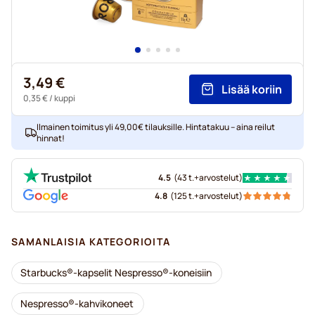
3,49 €
Lisää koriin
0,35 €
/ kuppi
Ilmainen toimitus yli 49,00€ tilauksille. Hintatakuu – aina reilut
hinnat!
4.5
(
43 t.+
arvostelut
)
4.8
(
125 t.+
arvostelut
)
SAMANLAISIA KATEGORIOITA
Starbucks®-kapselit Nespresso®-koneisiin
Nespresso®-kahvikoneet