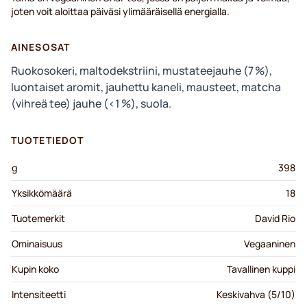
joten voit aloittaa päiväsi ylimääräisellä energialla.
AINESOSAT
Ruokosokeri, maltodekstriini, mustateejauhe (7 %),
luontaiset aromit, jauhettu kaneli, mausteet, matcha
(vihreä tee) jauhe (<1 %), suola.
TUOTETIEDOT
g
398
Yksikkömäärä
18
Tuotemerkit
David Rio
Ominaisuus
Vegaaninen
Kupin koko
Tavallinen kuppi
Intensiteetti
Keskivahva (5/10)