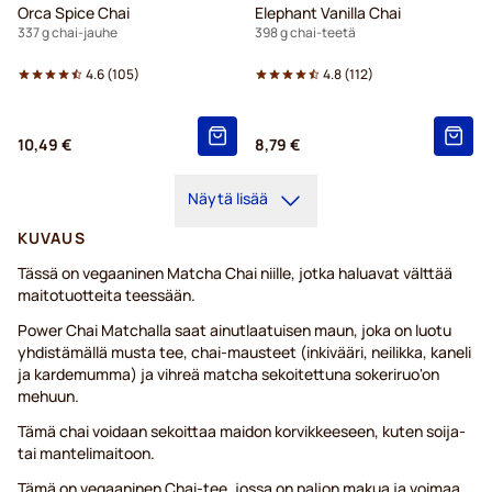
Orca Spice Chai
Elephant Vanilla Chai
337 g chai-jauhe
398 g chai-teetä
4.6
(
105
)
4.8
(
112
)
10,49 €
8,79 €
Näytä lisää
KUVAUS
Tässä on vegaaninen Matcha Chai niille, jotka haluavat välttää
maitotuotteita teessään.
Power Chai Matchalla saat ainutlaatuisen maun, joka on luotu
yhdistämällä musta tee, chai-mausteet (inkivääri, neilikka, kaneli
ja kardemumma) ja vihreä matcha sekoitettuna sokeriruo'on
mehuun.
Tämä chai voidaan sekoittaa maidon korvikkeeseen, kuten soija-
tai mantelimaitoon.
Tämä on vegaaninen Chai-tee, jossa on paljon makua ja voimaa,