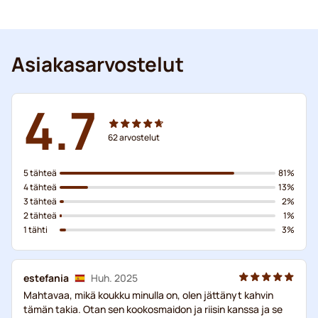
Asiakasarvostelut
4.7
62
arvostelut
5 tähteä
81%
4 tähteä
13%
3 tähteä
2%
2 tähteä
1%
1 tähti
3%
estefania
Huh. 2025
Mahtavaa, mikä koukku minulla on, olen jättänyt kahvin
tämän takia. Otan sen kookosmaidon ja riisin kanssa ja se