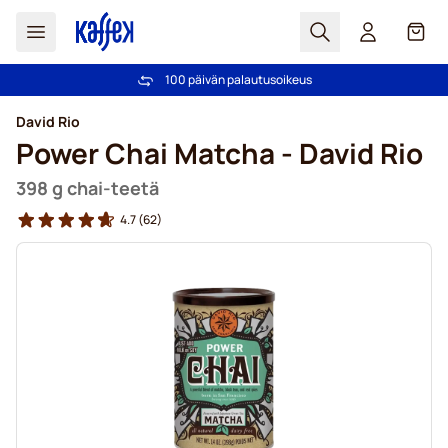
Haku
Kori
100 päivän palautusoikeus
Ilmainen toimitus yli 49,00€ tilauksille
Skip to Content
David Rio
Power Chai Matcha - David Rio
398 g chai-teetä
4.7
(62)