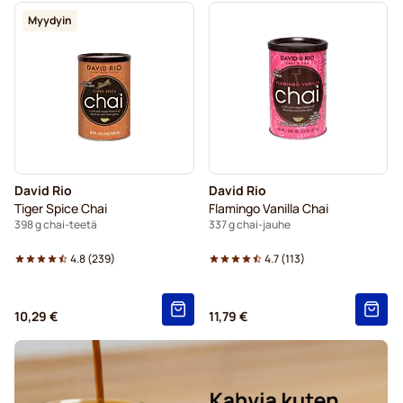
Myydyin
David Rio
David Rio
Tiger Spice Chai
Flamingo Vanilla Chai
398 g chai-teetä
337 g chai-jauhe
4.8
(
239
)
4.7
(
113
)
10,29 €
11,79 €