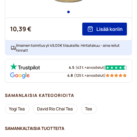
10,39 €
Lisää koriin
Ilmainen toimitus yli 49,00€ tilauksille. Hintatakuu – aina reilut
hinnat!
4.5
(
43 t.+
arvostelut
)
4.8
(
125 t.+
arvostelut
)
SAMANLAISIA KATEGORIOITA
Yogi Tea
David Rio Chai Tea
Tee
SAMANKALTAISIA TUOTTEITA