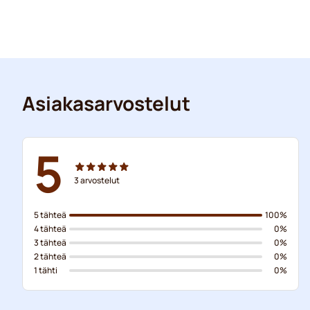
Asiakasarvostelut
5
3
arvostelut
5 tähteä
100%
4 tähteä
0%
3 tähteä
0%
2 tähteä
0%
1 tähti
0%