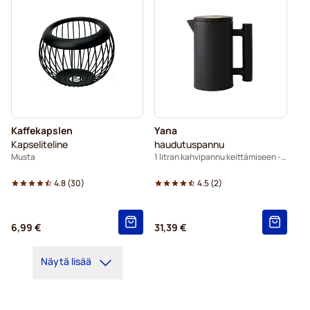
Kaffekapslen
Yana
Kapseliteline
haudutuspannu
Musta
1 litran kahvipannu keittämiseen - musta
4.8
(
30
)
4.5
(
2
)
6,99 €
31,39 €
Näytä lisää