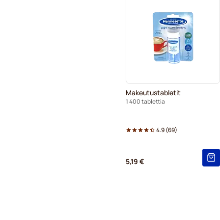
Makeutustabletit
1 400 tablettia
4.9
(
69
)
5,19 €