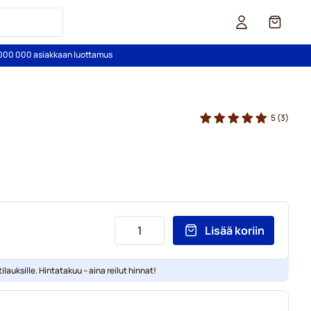
Kori
2 000 000 asiakkaan luottamus
5
(3)
Lisää koriin
ilauksille. Hintatakuu – aina reilut hinnat!