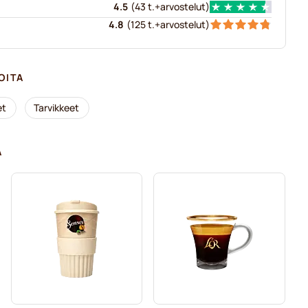
4.5
(
43 t.+
arvostelut
)
4.8
(
125 t.+
arvostelut
)
OITA
et
Tarvikkeet
A