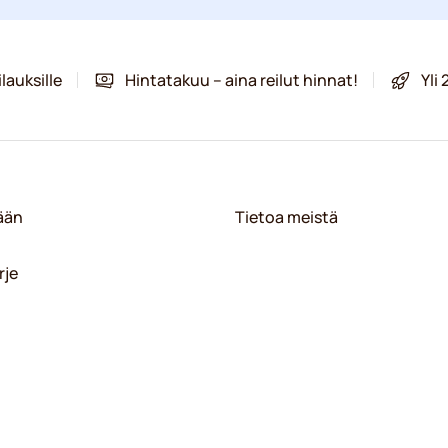
lauksille
Hintatakuu – aina reilut hinnat!
Yli
sään
Tietoa meistä
rje