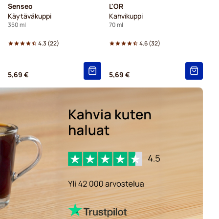
Senseo
L'OR
Käytäväkuppi
Kahvikuppi
350 ml
70 ml
4.3
(
22
)
4.6
(
32
)
5,69 €
5,69 €