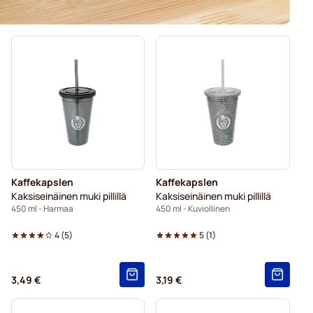
Kaffekapslen
Kaffekapslen
Kaksiseinäinen muki pillillä
Kaksiseinäinen muki pillillä
450 ml - Harmaa
450 ml - Kuviollinen
4
(
5
)
5
(
1
)
3,49 €
3,19 €