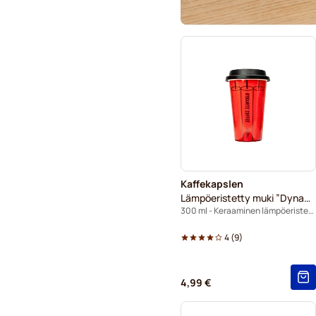
Kaffekapslen
Lämpöeristetty muki ”Dynamite”
300 ml - Keraaminen lämpöeristetty muki
4
(
9
)
4,99 €