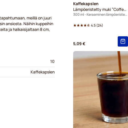
Kaffekapslen
Lämpöeristetty muki ”Coffee Spot”
300 ml - Keraaminen lämpöeristetty muki
 tapahtumaan, meillä on juuri
sin ansiosta. Näihin kuppeihin
4.5
(
24
)
eita ja halkaisijaltaan 8 cm,
5,09 €
10
Kaffekapslen