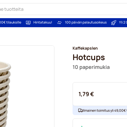
00€ tilauksille
Hintatakuu!
100 päivän palautusoikeus
Yli 
Kaffekapslen
Hotcups
10 paperimukia
1,79 €
Ilmainen toimitus yli 49,00€ t