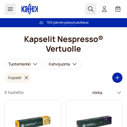
Haku
Kori
100 päivän palautusoikeus
Ilmainen toimitus yli 49,00€ tilauksille
Skip to Content
Kapselit Nespresso®
Vertuolle
Tuotemerkki
Kahvijuoma
Kapseli
6 tuotetta