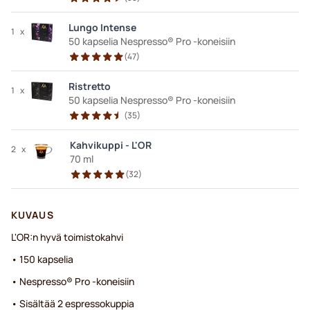
Lungo Intense
1
x
50 kapselia Nespresso® Pro -koneisiin
(
47
)
Ristretto
1
x
50 kapselia Nespresso® Pro -koneisiin
(
35
)
Kahvikuppi - L'OR
2
x
70 ml
(
32
)
KUVAUS
L'OR:n hyvä toimistokahvi
• 150 kapselia
• Nespresso® Pro -koneisiin
• Sisältää 2 espressokuppia