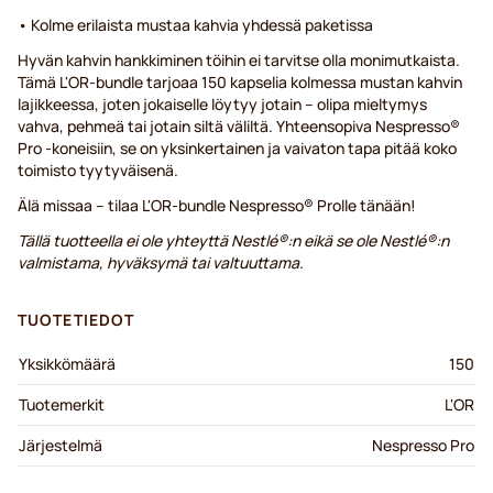
• Kolme erilaista mustaa kahvia yhdessä paketissa
Hyvän kahvin hankkiminen töihin ei tarvitse olla monimutkaista.
Tämä L'OR-bundle tarjoaa 150 kapselia kolmessa mustan kahvin
lajikkeessa, joten jokaiselle löytyy jotain – olipa mieltymys
vahva, pehmeä tai jotain siltä väliltä. Yhteensopiva Nespresso®
Pro -koneisiin, se on yksinkertainen ja vaivaton tapa pitää koko
toimisto tyytyväisenä.
Älä missaa – tilaa L'OR-bundle Nespresso® Prolle tänään!
Tällä tuotteella ei ole yhteyttä Nestlé®:n eikä se ole Nestlé®:n
valmistama, hyväksymä tai valtuuttama.
TUOTETIEDOT
Yksikkömäärä
150
Tuotemerkit
L'OR
Järjestelmä
Nespresso Pro