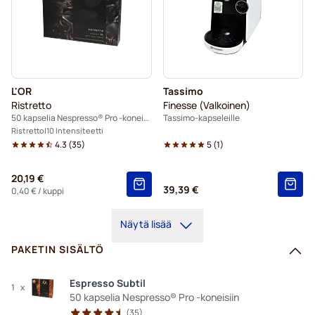
L'OR
Tassimo
Ristretto
Finesse (Valkoinen)
50 kapselia Nespresso® Pro -koneisiin
Tassimo-kapseleille
Ristretto
10 Intensiteetti
4.3
(
35
)
5
(
1
)
20,19 €
39,39 €
0,40 €
/ kuppi
Näytä lisää
PAKETIN SISÄLTÖ
Espresso Subtil
1
x
50 kapselia Nespresso® Pro -koneisiin
(
35
)