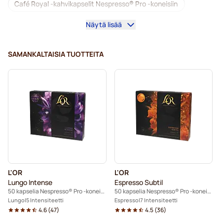
Café Royal -kahvikapselit Nespresso® Pro -koneisiin
Näytä lisää
Nespresso® Professional -kahvikoneet
Nespresso® Professional -tarvikkeet
SAMANKALTAISIA TUOTTEITA
Kofeiinittomat kahvit Nespresso® Pro -koneisiin
Kalkinpoisto ja huolto Nespresso® Pro-kahvinkeittimeen
Kapselit Nespresso® Pro-koneisiin
Gimoka-kapselit Nespresso® Pro -koneisiin
Kahvikapselit Nespresso® Pro -koneisiin
L'OR
L'OR
Kaffekapslen-kapselit Nespresso® Professional -koneisiin
Lungo Intense
Espresso Subtil
50 kapselia Nespresso® Pro -koneisiin
50 kapselia Nespresso® Pro -koneisiin
Lungo
5 Intensiteetti
Espresso
7 Intensiteetti
4.6
(
47
)
4.5
(
36
)