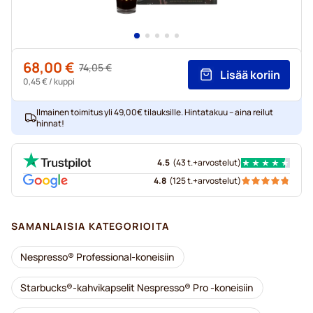
68,00 €
Regular Price
74,05 €
Lisää koriin
Alkaen
0,45 €
/ kuppi
Ilmainen toimitus yli 49,00€ tilauksille. Hintatakuu – aina reilut
hinnat!
4.5
(
43 t.+
arvostelut
)
4.8
(
125 t.+
arvostelut
)
SAMANLAISIA KATEGORIOITA
Nespresso® Professional-koneisiin
Starbucks®-kahvikapselit Nespresso® Pro -koneisiin