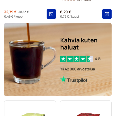
Dolce Gusto® -koneisiin
Alkaen
32,79 €
6,29 €
38,53 €
Regular Price
Starbucks®-kapselit Dolce Gusto -koneisiin
0,46 €
/ kuppi
0,79 €
/ kuppi
Kaffekapslen-kahvikapselit Dolce Gusto -koneisiin
Starbucksin® grande-kapselit Dolce Gusto -koneisiin