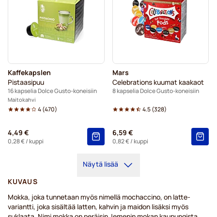
Kaffekapslen
Mars
Pistaasipuu
Celebrations kuumat kaakaot
16 kapselia Dolce Gusto-koneisiin
8 kapselia Dolce Gusto-koneisiin
Maitokahvi
4
(
470
)
4.5
(
328
)
4,49 €
6,59 €
0,28 €
/ kuppi
0,82 €
/ kuppi
Näytä lisää
KUVAUS
Mokka, joka tunnetaan myös nimellä mochaccino, on latte-
variantti, joka sisältää latten, kahvin ja maidon lisäksi myös
suklaata. Nimi mokka on peräisin Jemenin mokan kaupungista,