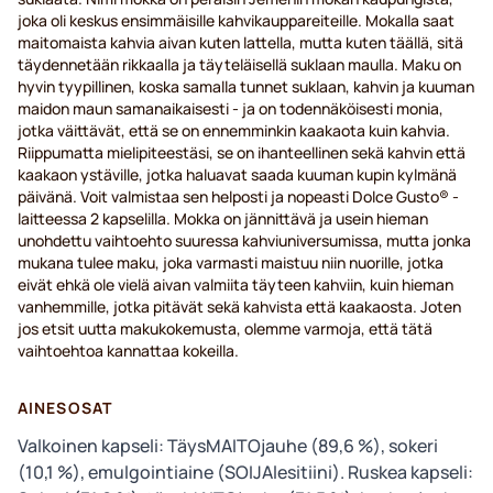
joka oli keskus ensimmäisille kahvikauppareiteille. Mokalla saat
maitomaista kahvia aivan kuten lattella, mutta kuten täällä, sitä
täydennetään rikkaalla ja täyteläisellä suklaan maulla. Maku on
hyvin tyypillinen, koska samalla tunnet suklaan, kahvin ja kuuman
maidon maun samanaikaisesti - ja on todennäköisesti monia,
jotka väittävät, että se on ennemminkin kaakaota kuin kahvia.
Riippumatta mielipiteestäsi, se on ihanteellinen sekä kahvin että
kaakaon ystäville, jotka haluavat saada kuuman kupin kylmänä
päivänä. Voit valmistaa sen helposti ja nopeasti Dolce Gusto® -
laitteessa 2 kapselilla. Mokka on jännittävä ja usein hieman
unohdettu vaihtoehto suuressa kahviuniversumissa, mutta jonka
mukana tulee maku, joka varmasti maistuu niin nuorille, jotka
eivät ehkä ole vielä aivan valmiita täyteen kahviin, kuin hieman
vanhemmille, jotka pitävät sekä kahvista että kaakaosta. Joten
jos etsit uutta makukokemusta, olemme varmoja, että tätä
vaihtoehtoa kannattaa kokeilla.
AINESOSAT
Valkoinen kapseli: TäysMAITOjauhe (89,6 %), sokeri
(10,1 %), emulgointiaine (SOIJAlesitiini). Ruskea kapseli: