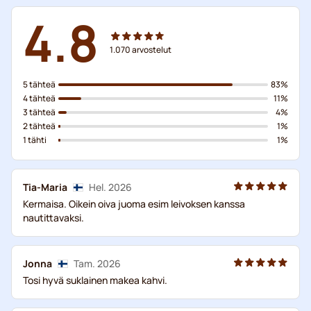
4.8
1.070
arvostelut
5 tähteä
83%
4 tähteä
11%
3 tähteä
4%
2 tähteä
1%
1 tähti
1%
Tia-Maria
Hel. 2026
Kermaisa. Oikein oiva juoma esim leivoksen kanssa
nautittavaksi.
Jonna
Tam. 2026
Tosi hyvä suklainen makea kahvi.