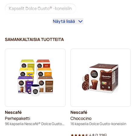
Kapselit Dolce Gusto® -koneisiin
Näytä lisää
Dolce Gusto® -kahvikoneet
Dolce Gusto® -tarvikkeet
SAMANKALTAISIA TUOTTEITA
Kofeiinittomat kahvit Dolce Gusto -koneisiin
Kalkinpoisto ja huolto Dolce Gusto-kahvinkeittimeen
Segafredo-kahvikapselit Dolce Gusto -koneisiin
Café René -kahvikapselit Dolce Gusto -koneisiin
Caffè Borbone Dolce Gusto -koneisiin
Nescafé
Nescafé
Dolce Vita -kapselit Dolce Gusto -koneisiin
Perhepaketti
Chococino
96 kapselia Nescafé® Dolce Gusto-koneisiin
16 kapselia Dolce Gusto-koneisiin
Gimoka-kapselit Dolce Gusto -koneisiin
4.8
(
1.226
)