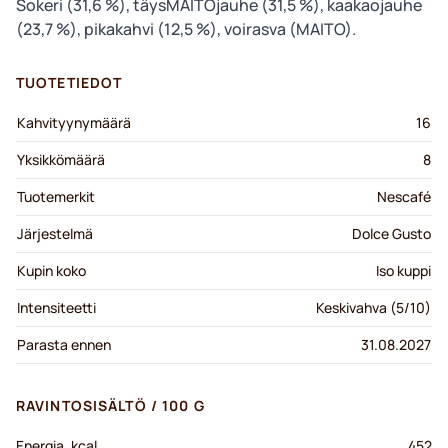
Sokeri (31,6 %), täysMAITOjauhe (31,5 %), kaakaojauhe
(23,7 %), pikakahvi (12,5 %), voirasva (MAITO).
TUOTETIEDOT
Kahvityynymäärä
16
Yksikkömäärä
8
Tuotemerkit
Nescafé
Järjestelmä
Dolce Gusto
Kupin koko
Iso kuppi
Intensiteetti
Keskivahva (5/10)
Parasta ennen
31.08.2027
RAVINTOSISÄLTÖ / 100 G
Energia, kcal
452