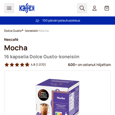
Haku
Kori
Yli 2 000 000 asiakkaan luottamus
100 päivän palautusoikeus
Ilmainen toimitus yli 49,00€ tilauksille
Hintatakuu!
Skip to Content
Dolce Gusto® -koneisiin
Mocha
Nescafé
Mocha
16 kapselia Dolce Gusto-koneisiin
600
+ on ostanut hiljattain
4.8
(1.070)