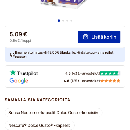
5,09 €
Lisää koriin
0,64 €
/ kuppi
Ilmainen toimitus yli 49,00€ tilauksille. Hintatakuu – aina reilut
hinnat!
4.5
(
43 t.+
arvostelut
)
4.8
(
125 t.+
arvostelut
)
SAMANLAISIA KATEGORIOITA
Senso Nocturno -kapselit Dolce Gusto -koneisiin
Nescafé® Dolce Gusto® -kapselit