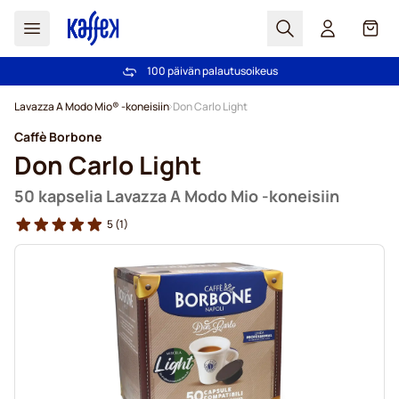
Haku
Kori
100 päivän palautusoikeus
Ilmainen toimitus yli 49,00€ tilauksille
Skip to Content
Lavazza A Modo Mio® -koneisiin
Don Carlo Light
Caffè Borbone
Don Carlo Light
50 kapselia Lavazza A Modo Mio -koneisiin
5
(1)