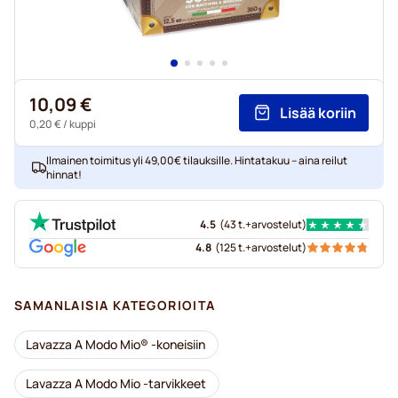
10,09 €
Lisää koriin
0,20 €
/ kuppi
Ilmainen toimitus yli 49,00€ tilauksille. Hintatakuu – aina reilut
hinnat!
4.5
(
43 t.+
arvostelut
)
4.8
(
125 t.+
arvostelut
)
SAMANLAISIA KATEGORIOITA
Lavazza A Modo Mio® -koneisiin
Lavazza A Modo Mio -tarvikkeet