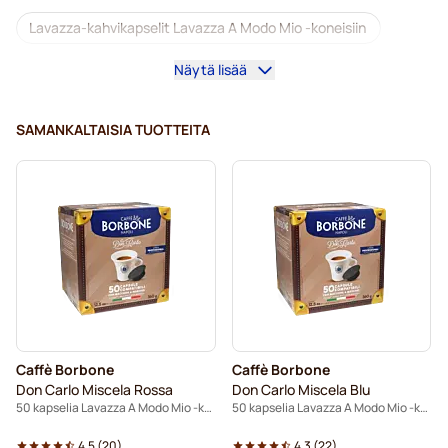
Lavazza-kahvikapselit Lavazza A Modo Mio -koneisiin
Näytä lisää
Kofeiinittomat kahvit Lavazza A Modo Mio -koneisiin
Kalkinpoisto ja huolto Lavazza A Modo Mio-kahvinkeittimeen
SAMANKALTAISIA TUOTTEITA
Caffè Borbone Lavazza A Modo Mio -koneisiin
Dolce Vita -kapselit Lavazza A Modo Mio -koneisiin
Gimoka-kapselit Lavazza A Modo Mio -koneisiin
Kapselit Lavazza A Modo Mio® -koneisiin
Caffè Borbone
Caffè Borbone
Don Carlo Miscela Rossa
Don Carlo Miscela Blu
50 kapselia Lavazza A Modo Mio -koneisiin
50 kapselia Lavazza A Modo Mio -koneisiin
4.5
(
20
)
4.3
(
22
)