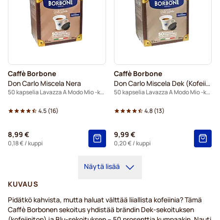
Caffè Borbone
Caffè Borbone
Don Carlo Miscela Nera
Don Carlo Miscela Dek (Kofeiiniton)
50 kapselia Lavazza A Modo Mio -koneisiin
50 kapselia Lavazza A Modo Mio -koneisiin
4.5
(
16
)
4.8
(
13
)
8,99 €
9,99 €
0,18 €
/ kuppi
0,20 €
/ kuppi
Näytä lisää
KUVAUS
Pidätkö kahvista, mutta haluat välttää liiallista kofeiinia? Tämä
Caffè Borbonen sekoitus yhdistää brändin Dek-sekoituksen
(kofeiiniton) ja Blu-sekoituksen – 50 prosenttia kumpaakin. Nauti