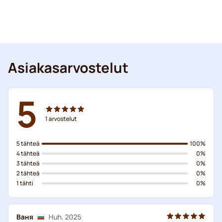
Asiakasarvostelut
5
1
arvostelut
5 tähteä
100%
4 tähteä
0%
3 tähteä
0%
2 tähteä
0%
1 tähti
0%
Ваня
Huh. 2025