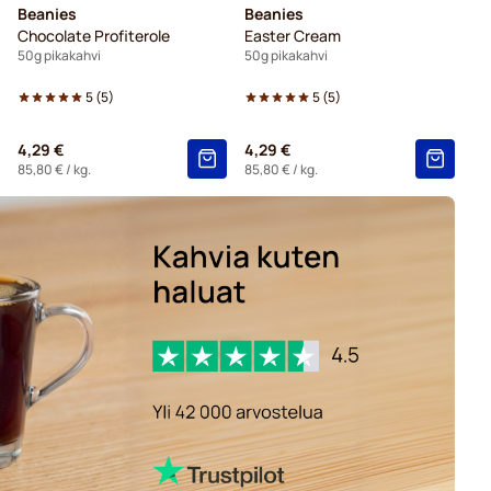
Beanies
Beanies
Chocolate Profiterole
Easter Cream
50g pikakahvi
50g pikakahvi
5
(
5
)
5
(
5
)
4,29 €
4,29 €
85,80 €
/ kg.
85,80 €
/ kg.