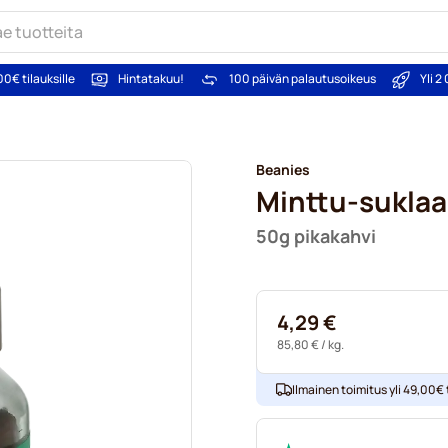
00€ tilauksille
Hintatakuu!
100 päivän palautusoikeus
Yli 
Beanies
Minttu-suklaa
50g pikakahvi
4,29 €
85,80 €
/ kg.
Ilmainen toimitus yli 49,00€ t