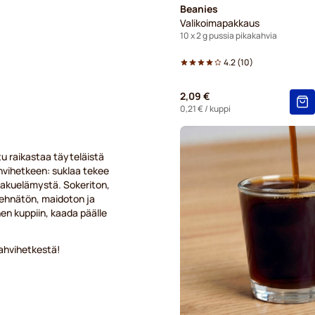
Beanies
Valikoimapakkaus
10 x 2 g pussia pikakahvia
4.2
(
10
)
2,09 €
0,21 €
/ kuppi
tu raikastaa täyteläistä
hvihetkeen: suklaa tekee
akuelämystä. Sokeriton,
vehnätön, maidoton ja
nen kuppiin, kaada päälle
kahvihetkestä!