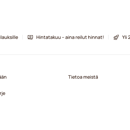
lauksille
Hintatakuu – aina reilut hinnat!
Yli
sään
Tietoa meistä
rje