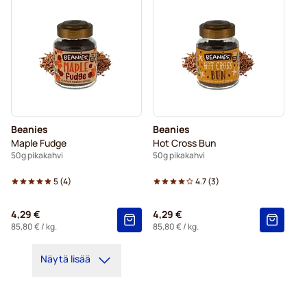
Beanies
Beanies
Maple Fudge
Hot Cross Bun
50g pikakahvi
50g pikakahvi
5
(
4
)
4.7
(
3
)
4,29 €
4,29 €
85,80 €
/ kg.
85,80 €
/ kg.
Näytä lisää