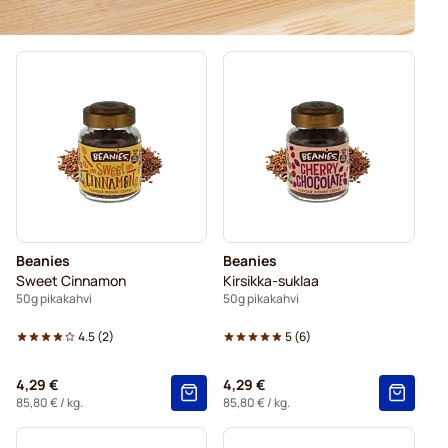
Beanies
Beanies
Sweet Cinnamon
Kirsikka-suklaa
50g pikakahvi
50g pikakahvi
4.5
(
2
)
5
(
6
)
4,29 €
4,29 €
85,80 €
/ kg.
85,80 €
/ kg.