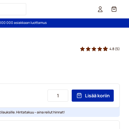
Kori
2 000 000 asiakkaan luottamus
4.8
(5)
Lisää koriin
ilauksille. Hintatakuu – aina reilut hinnat!