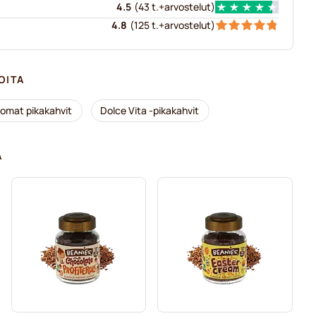
4.5
(
43 t.+
arvostelut
)
4.8
(
125 t.+
arvostelut
)
OITA
ttomat pikakahvit
Dolce Vita -pikakahvit
A