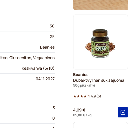
50
25
Beanies
iton, Gluteeniton, Vegaaninen
Keskivahva (5/10)
Beanies
04.11.2027
Dubai-tyylinen suklaajuoma
50g pikakahvi
4.9
(
6
)
3
4,29 €
85,80 €
/ kg.
0