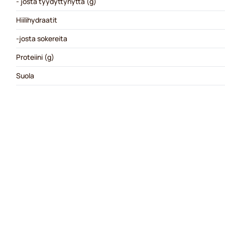
- josta tyydyttynyttä (g)
Hiilihydraatit
-josta sokereita
Proteiini (g)
Suola