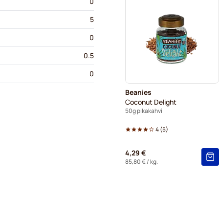
0
5
0
0.5
0
Beanies
Coconut Delight
50g pikakahvi
4
(
5
)
4,29 €
85,80 €
/ kg.