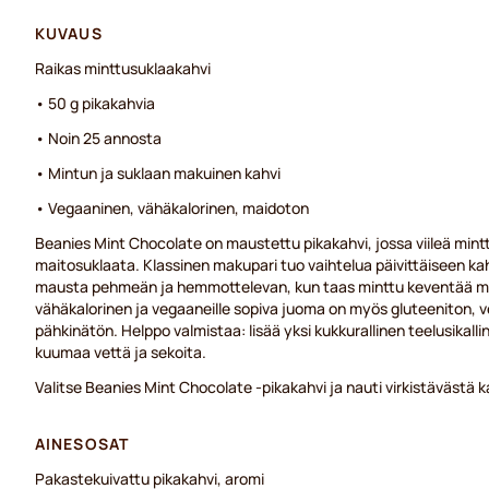
KUVAUS
Raikas minttusuklaakahvi
• 50 g pikakahvia
• Noin 25 annosta
• Mintun ja suklaan makuinen kahvi
• Vegaaninen, vähäkalorinen, maidoton
Beanies Mint Chocolate on maustettu pikakahvi, jossa viileä mint
maitosuklaata. Klassinen makupari tuo vaihtelua päivittäiseen ka
mausta pehmeän ja hemmottelevan, kun taas minttu keventää m
vähäkalorinen ja vegaaneille sopiva juoma on myös gluteeniton, 
pähkinätön. Helppo valmistaa: lisää yksi kukkurallinen teelusikalli
kuumaa vettä ja sekoita.
Valitse Beanies Mint Chocolate -pikakahvi ja nauti virkistävästä 
AINESOSAT
Pakastekuivattu pikakahvi, aromi