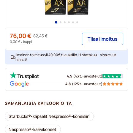
76,00 €
Regular Price
82,45 €
Tilaa ilmoitus
Alkaen
0,30 €
/ kuppi
Ilmainen toimitus yli 49,00€ tilauksille. Hintatakuu – aina reilut
hinnat!
4.5
(
43 t.+
arvostelut
)
4.8
(
125 t.+
arvostelut
)
SAMANLAISIA KATEGORIOITA
Starbucks®-kapselit Nespresso®-koneisiin
Nespresso®-kahvikoneet