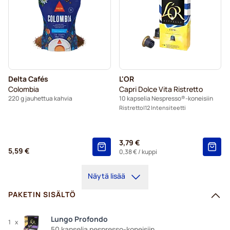
Delta Cafés
L'OR
Colombia
Capri Dolce Vita Ristretto
220 g jauhettua kahvia
10 kapselia Nespresso®-koneisiin
Ristretto
12 Intensiteetti
3,79 €
5,59 €
0,38 €
/ kuppi
Näytä lisää
PAKETIN SISÄLTÖ
Lungo Profondo
1
x
50 kapselia nespresso-koneisiin