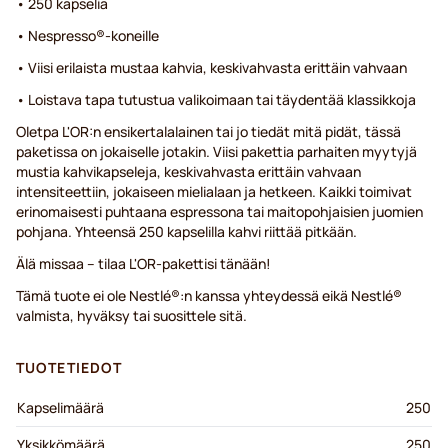
• 250 kapselia
• Nespresso®-koneille
• Viisi erilaista mustaa kahvia, keskivahvasta erittäin vahvaan
• Loistava tapa tutustua valikoimaan tai täydentää klassikkoja
Oletpa L'OR:n ensikertalalainen tai jo tiedät mitä pidät, tässä
paketissa on jokaiselle jotakin. Viisi pakettia parhaiten myytyjä
mustia kahvikapseleja, keskivahvasta erittäin vahvaan
intensiteettiin, jokaiseen mielialaan ja hetkeen. Kaikki toimivat
erinomaisesti puhtaana espressona tai maitopohjaisien juomien
pohjana. Yhteensä 250 kapselilla kahvi riittää pitkään.
Älä missaa – tilaa L'OR-pakettisi tänään!
Tämä tuote ei ole Nestlé®:n kanssa yhteydessä eikä Nestlé®
valmista, hyväksy tai suosittele sitä.
TUOTETIEDOT
Kapselimäärä
250
Yksikkömäärä
250