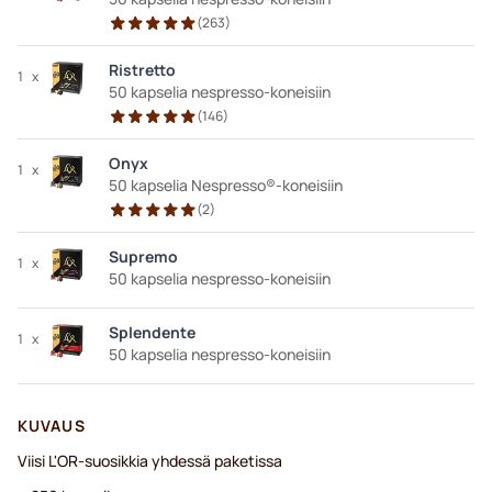
(
263
)
Ristretto
1
x
50 kapselia nespresso-koneisiin
(
146
)
Onyx
1
x
50 kapselia Nespresso®-koneisiin
(
2
)
Supremo
1
x
50 kapselia nespresso-koneisiin
Splendente
1
x
50 kapselia nespresso-koneisiin
KUVAUS
Viisi L'OR-suosikkia yhdessä paketissa