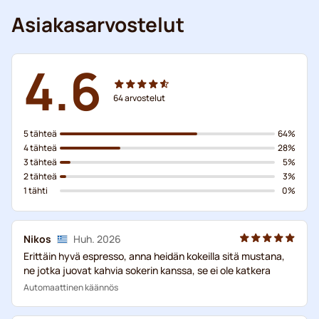
Asiakasarvostelut
4.6
64
arvostelut
5 tähteä
64%
4 tähteä
28%
3 tähteä
5%
2 tähteä
3%
1 tähti
0%
Nikos
Huh. 2026
Erittäin hyvä espresso, anna heidän kokeilla sitä mustana,
ne jotka juovat kahvia sokerin kanssa, se ei ole katkera
Automaattinen käännös