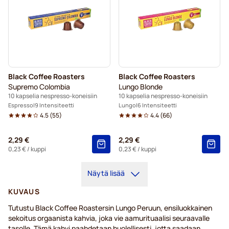
Black Coffee Roasters
Black Coffee Roasters
Supremo Colombia
Lungo Blonde
10 kapselia nespresso-koneisiin
10 kapselia nespresso-koneisiin
Espresso
9 Intensiteetti
Lungo
6 Intensiteetti
4.5
(
55
)
4.4
(
66
)
2,29 €
2,29 €
0,23 €
/ kuppi
0,23 €
/ kuppi
Näytä lisää
KUVAUS
Tutustu Black Coffee Roastersin Lungo Peruun, ensiluokkainen
sekoitus orgaanista kahvia, joka vie aamurituaalisi seuraavalle
tasolle. Tämä kahvi paahdetaan huolellisesti, jotta saadaan