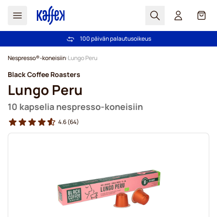
Haku
Kori
Yli 2 000 000 asiakkaan luottamus
100 päivän palautusoikeus
Ilmainen toimitus yli 49,00€ tilauksille
Hintatakuu!
Skip to Content
Nespresso®-koneisiin
Lungo Peru
Black Coffee Roasters
Lungo Peru
10 kapselia nespresso-koneisiin
4.6
(64)