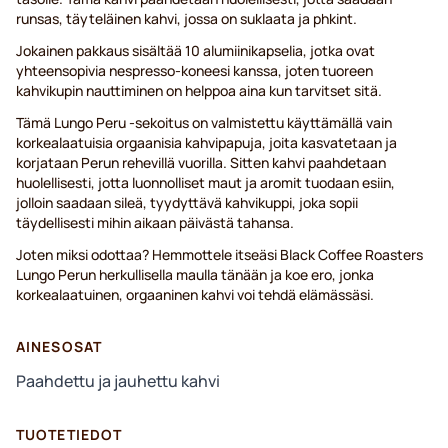
runsas, täyteläinen kahvi, jossa on suklaata ja phkint.
Jokainen pakkaus sisältää 10 alumiinikapselia, jotka ovat
yhteensopivia nespresso-koneesi kanssa, joten tuoreen
kahvikupin nauttiminen on helppoa aina kun tarvitset sitä.
Tämä Lungo Peru -sekoitus on valmistettu käyttämällä vain
korkealaatuisia orgaanisia kahvipapuja, joita kasvatetaan ja
korjataan Perun rehevillä vuorilla. Sitten kahvi paahdetaan
huolellisesti, jotta luonnolliset maut ja aromit tuodaan esiin,
jolloin saadaan sileä, tyydyttävä kahvikuppi, joka sopii
täydellisesti mihin aikaan päivästä tahansa.
Joten miksi odottaa? Hemmottele itseäsi Black Coffee Roasters
Lungo Perun herkullisella maulla tänään ja koe ero, jonka
korkealaatuinen, orgaaninen kahvi voi tehdä elämässäsi.
AINESOSAT
Paahdettu ja jauhettu kahvi
TUOTETIEDOT