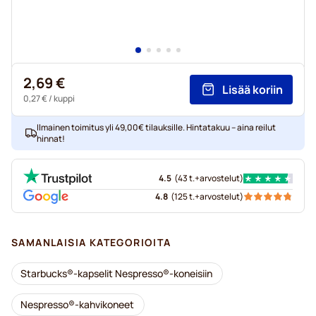
2,69 €
Lisää koriin
0,27 €
/ kuppi
Ilmainen toimitus yli 49,00€ tilauksille. Hintatakuu – aina reilut
hinnat!
4.5
(
43 t.+
arvostelut
)
4.8
(
125 t.+
arvostelut
)
SAMANLAISIA KATEGORIOITA
Starbucks®-kapselit Nespresso®-koneisiin
Nespresso®-kahvikoneet