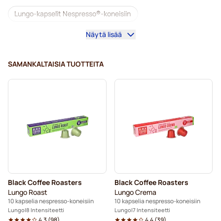
Lungo-kapselit Nespresso®-koneisiin
Näytä lisää
Lavazza-kapselit Nespresso®-koneisiin
illy-kahvikapselit Nespresso®-koneisiin
SAMANKALTAISIA TUOTTEITA
Café Royal -kahvikapselit Nespresso®-koneisiin
Nespresso®-tarvikkeet
Kahvilisukkeet Nespresso®-kahvinkeittimeen
Kalkinpoisto ja huolto Nespresso®-kahvinkeittimeen
L’OR-kahvikapselit Nespresso®-koneisiin
Black Coffee Roasters
Black Coffee Roasters
Segafredo-kahvikapselit Nespresso®-koneisiin
Lungo Roast
Lungo Crema
10 kapselia nespresso-koneisiin
10 kapselia nespresso-koneisiin
Café René -kahvikapselit Nespresso®-koneisiin
Lungo
8 Intensiteetti
Lungo
7 Intensiteetti
4.3
(
98
)
4.4
(
39
)