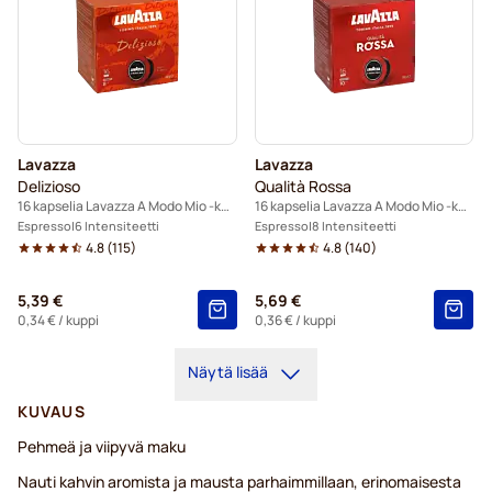
Lavazza
Lavazza
Delizioso
Qualità Rossa
16 kapselia Lavazza A Modo Mio -koneisiin
16 kapselia Lavazza A Modo Mio -koneisiin
Espresso
6 Intensiteetti
Espresso
8 Intensiteetti
4.8
(
115
)
4.8
(
140
)
5,39 €
5,69 €
0,34 €
/ kuppi
0,36 €
/ kuppi
Näytä lisää
KUVAUS
Pehmeä ja viipyvä maku
Nauti kahvin aromista ja mausta parhaimmillaan, erinomaisesta