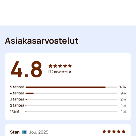
Asiakasarvostelut
4.8
172
arvostelut
5 tähteä
87%
4 tähteä
9%
3 tähteä
2%
2 tähteä
1%
1 tähti
1%
Sten
Jou. 2025