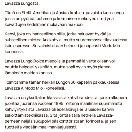
Lavazza Lungosta.
Tämä on Etelä-Amerikan ja Aasian Arabica-pavuista luotu lungo,
jossa on pyöreä, pehmeä ja kermainen runko yhdistettynä
kuivattujen hedelmien mukavaan makuun.
Kahvi, joka on ihanteellinen niille, jotka haluavat hyvää ja
suhteellisen mietoa Arkikahvia, mutta suuremmassa tilavuudessa
kuin espresso. Se valmistetaan helposti ja nopeasti Modo Mio -
koneessa.
Lavazza Lungo Dolce miedolla ja pehmeällä vartalollaan voi
nauttia helposti yksinään, mutta sopii hyvin myös pienen
lämpimän maidon kanssa.
Toimitamme tämän herkän Lungon 36 kapselin pakkauksessa
Lavazza A Modo Mio -koneellesi.
Lavazza on yksi Italian klassisista kahvibrändeistä, jonka alkuperä
juontaa juurensa vuoteen 1895. Yhtenä maailman suurimmista
kahviyrityksistä Lavazza oli edelläkävijä eri alueiden kahvin
sekoittamistekniikassa. Sitä johtaa tällä hetkellä Lavazza-
perheen neljäs sukupolvi pääkonttoristaan Torinosta, ja sen
tuotteita viedään maailmanlaajuisesti.