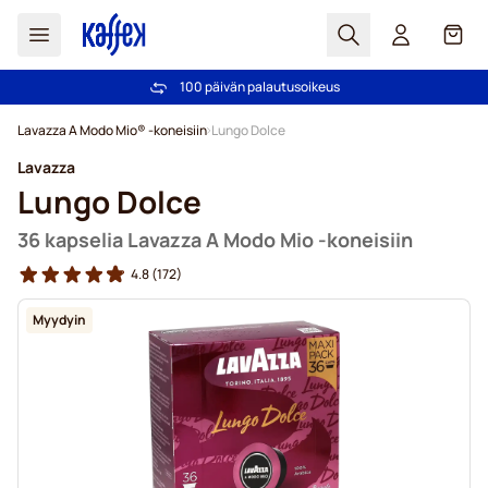
Haku
Kori
100 päivän palautusoikeus
Ilmainen toimitus yli 49,00€ tilauksille
Skip to Content
Lavazza A Modo Mio® -koneisiin
Lungo Dolce
Lavazza
Lungo Dolce
36 kapselia Lavazza A Modo Mio -koneisiin
4.8
(172)
Myydyin