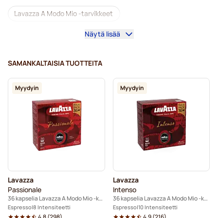
Lavazza A Modo Mio -tarvikkeet
Näytä lisää
Lavazza-kahvikapselit Lavazza A Modo Mio -koneisiin
Kofeiinittomat kahvit Lavazza A Modo Mio -koneisiin
SAMANKALTAISIA TUOTTEITA
Kalkinpoisto ja huolto Lavazza A Modo Mio-kahvinkeittimeen
Myydyin
Myydyin
Caffè Borbone Lavazza A Modo Mio -koneisiin
Dolce Vita -kapselit Lavazza A Modo Mio -koneisiin
Gimoka-kapselit Lavazza A Modo Mio -koneisiin
Kapselit Lavazza A Modo Mio® -koneisiin
Lavazza
Lavazza
Passionale
Intenso
36 kapselia Lavazza A Modo Mio -koneisiin
36 kapselia Lavazza A Modo Mio -koneisiin
Espresso
8 Intensiteetti
Espresso
10 Intensiteetti
4.8
(
298
)
4.9
(
216
)