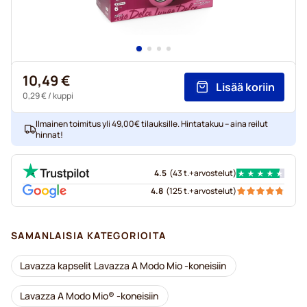
10,49 €
Lisää koriin
0,29 €
/ kuppi
Ilmainen toimitus yli 49,00€ tilauksille. Hintatakuu – aina reilut
hinnat!
4.5
(
43 t.+
arvostelut
)
4.8
(
125 t.+
arvostelut
)
SAMANLAISIA KATEGORIOITA
Lavazza kapselit Lavazza A Modo Mio -koneisiin
Lavazza A Modo Mio® -koneisiin