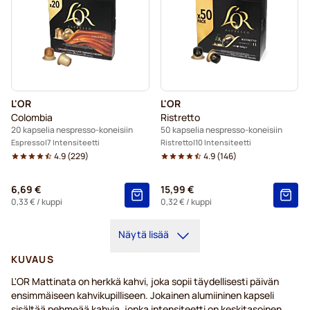
L'OR
L'OR
Colombia
Ristretto
20 kapselia nespresso-koneisiin
50 kapselia nespresso-koneisiin
Espresso
7 Intensiteetti
Ristretto
10 Intensiteetti
4.9
(
229
)
4.9
(
146
)
6,69 €
15,99 €
0,33 €
/ kuppi
0,32 €
/ kuppi
Näytä lisää
KUVAUS
L'OR Mattinata on herkkä kahvi, joka sopii täydellisesti päivän
ensimmäiseen kahvikupilliseen. Jokainen alumiininen kapseli
sisältää pehmeää kahvia, jonka intensiteetti on keskitasoinen.