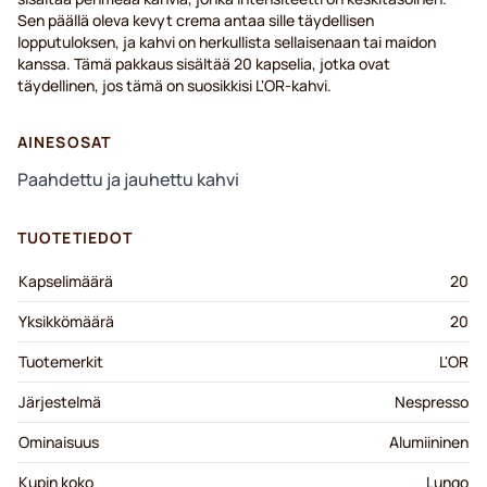
Sen päällä oleva kevyt crema antaa sille täydellisen
lopputuloksen, ja kahvi on herkullista sellaisenaan tai maidon
kanssa. Tämä pakkaus sisältää 20 kapselia, jotka ovat
täydellinen, jos tämä on suosikkisi L'OR-kahvi.
AINESOSAT
Paahdettu ja jauhettu kahvi
TUOTETIEDOT
Kapselimäärä
20
Yksikkömäärä
20
Tuotemerkit
L'OR
Järjestelmä
Nespresso
Ominaisuus
Alumiininen
Kupin koko
Lungo