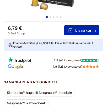
6,79 €
Lisää koriin
0,34 €
/ kuppi
Ilmainen toimitus yli 49,00€ tilauksille. Hintatakuu – aina reilut
hinnat!
4.5
(
43 t.+
arvostelut
)
4.8
(
125 t.+
arvostelut
)
SAMANLAISIA KATEGORIOITA
Starbucks®-kapselit Nespresso®-koneisiin
Nespresso®-kahvikoneet