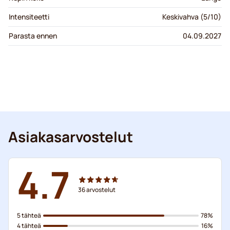
Intensiteetti
Keskivahva (5/10)
Parasta ennen
04.09.2027
Asiakasarvostelut
4.7
36
arvostelut
5 tähteä
78%
4 tähteä
16%