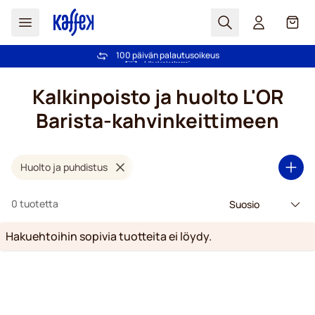
Haku
Kori
Yli 2 000 000 asiakkaan luottamus
100 päivän palautusoikeus
Ilmainen toimitus yli 49,00€ tilauksille
Hintatakuu!
Skip to Content
Kalkinpoisto ja huolto L'OR
Barista-kahvinkeittimeen
Huolto ja puhdistus
0 tuotetta
Hakuehtoihin sopivia tuotteita ei löydy.