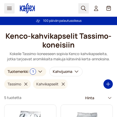
Haku
Kori
100 päivän palautusoikeus
Ilmainen toimitus yli 49,00€ tilauksille
Skip to Content
Kenco-kahvikapselit Tassimo-
koneisiin
Kokeile Tassimo-koneeseen sopivia Kenco-kahvikapseleita,
jotka tarjoavat aromikkaita makuja kätevinä kerta-annoksina.
Tuotemerkki
Kahvijuoma
1
Tassimo
Kahvikapselit
5 tuotetta