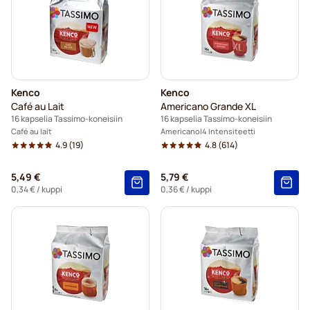
Kenco
Kenco
Café au Lait
Americano Grande XL
16 kapselia Tassimo-koneisiin
16 kapselia Tassimo-koneisiin
Café au lait
Americano
4 Intensiteetti
4.9
(19)
4.8
(614)
5,49 €
5,79 €
0,34 €
/ kuppi
0,36 €
/ kuppi