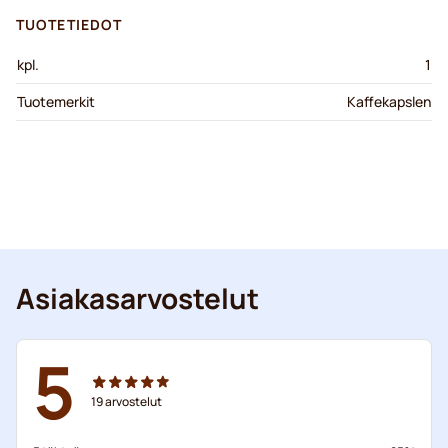
TUOTETIEDOT
kpl.
1
Tuotemerkit
Kaffekapslen
Asiakasarvostelut
5
19
arvostelut