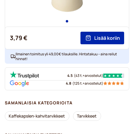
3,79 €
Lisää koriin
Ilmainen toimitus yli 49,00€ tilauksille. Hintatakuu – aina reilut
hinnat!
4.5
(
43 t.+
arvostelut
)
4.8
(
125 t.+
arvostelut
)
SAMANLAISIA KATEGORIOITA
Kaffekapslen-kahvitarvikkeet
Tarvikkeet