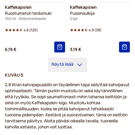
Kaffekapslen
Kaffekapslen
Ruostumaton teräsmuki
Pussinsulkija
350 ml - Silikonirenkaalla
2 kpl.
4.6
(
125
)
4.9
(
38
)
6,19 €
3,19 €
Näytä lisää
KUVAUS
2,8 litran kahvipapusäiliö on täydellinen tapa säilyttää kahvipavut
optimaalisesti. Tämän purkin muotoilu on sekä käytännöllinen
että tyylikäs, Se sopii saumattomasti mihin tahansa keittiöön ja
siinä on myös Kaffekapslen-logo. Muotoilu kohtaa
toiminnallisuuden, koska se pitää kahvipavut tehokkaasti
tuoreina pidempään. Kestävä ja suoraviivainen, tämä on keittiön
tarvitsema päivitys. Aloita päiväsi oikealla tavalla, tuoreella
kahvilla astiasta, johon voit luottaa.