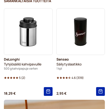
SAMANKALTAISIA TUOTTEITA
DeLonghi
Senseo
Tyhjiösäiliö kahvipavuille
Säilytyslaatikko
500 g kahvipapuja varten
1 kpl
5
(
2
)
4.6
(
339
)
18,29 €
2,95 €